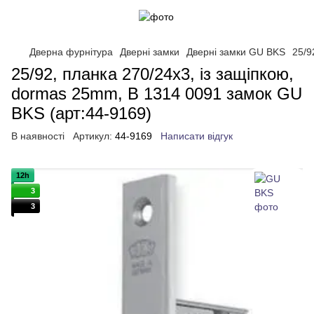
Дверна фурнітура
Дверні замки
Дверні замки GU BKS
25/9
25/92, планка 270/24x3, із защiпкою,
dormas 25mm, B 1314 0091 замок GU
BKS (арт:44-9169)
В наявності
Артикул:
44-9169
Написати відгук
12h
3
3