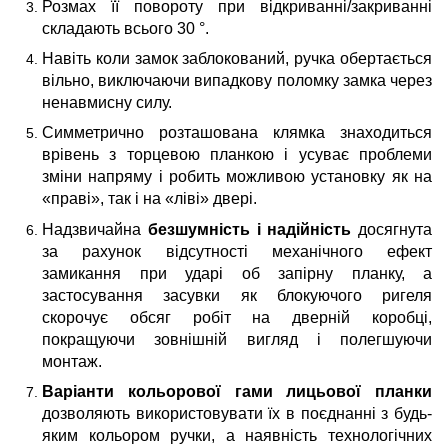
Розмах її повороту при відкриванні/закриванні
складають всього 30 °.
Навіть коли замок заблокований, ручка обертається
вільно, виключаючи випадкову поломку замка через
ненавмисну силу.
Симметрично розташована клямка знаходиться
врівень з торцевою планкою і усуває проблеми
зміни напряму і робить можливою установку як на
«праві», так і на «ліві» двері.
Надзвичайна
безшумність і надійність
досягнута
за рахунок відсутності механічного ефект
замикання при ударі об запірну планку, а
застосування засувки як блокуючого ригеля
скорочує обсяг робіт на дверній коробці,
покращуючи зовнішній вигляд і полегшуючи
монтаж.
Варіанти кольорової гами лицьової планки
дозволяють використовувати їх в поєднанні з будь-
яким кольором ручки, а наявність технологічних