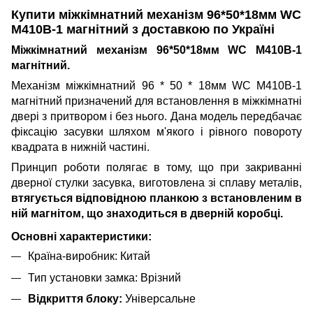
Купити м
іжкімнатний механізм 96*50*18мм WC
М410B-1 магнітний
з доставкою по Україні
Міжкімнатний механізм 96*50*18мм WC М410B-1
магнітний.
Механізм міжкімнатний 96 * 50 * 18мм WC М410B-1
магнітний призначений для встановлення в міжкімнатні
двері з притвором і без нього. Дана модель передбачає
фіксацію засувки шляхом м'якого і рівного повороту
квадрата в нижній частині.
Принцип роботи полягає в тому, що при закриванні
дверної стулки засувка, виготовлена ​​зі сплаву металів,
втягується відповідною планкою з встановленим в
ній магнітом, що знаходиться в дверній коробці.
Основні характеристики:
Країна-виробник: Китай
Тип установки замка: Врізний
Відкриття блоку:
Універсальне