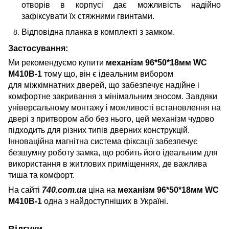
отворів в корпусі дає можливість надійно
зафіксувати їх стяжними гвинтами.
Відповідна планка в комплекті з замком.
Застосування:
Ми рекомендуємо купити
механізм 96*50*18мм WC
М410B-1
тому що, він є ідеальним вибором
для міжкімнатних дверей, що забезпечує надійне і
комфортне закривання з мінімальним зносом. Завдяки
універсальному монтажу і можливості встановлення на
двері з притвором або без нього, цей механізм чудово
підходить для різних типів дверних конструкцій.
Інноваційна магнітна система фіксації забезпечує
безшумну роботу замка, що робить його ідеальним для
використання в житлових приміщеннях, де важлива
тиша та комфорт.
На сайті
740.com.ua
ціна на
механізм 96*50*18мм WC
М410B-1
одна з найдоступніших в Україні.