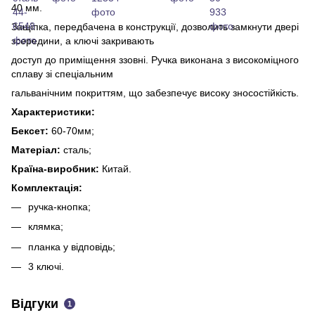
40 мм.
Защіпка, передбачена в конструкції, дозволить замкнути двері
зсередини, а ключі закривають
доступ до приміщення ззовні. Ручка виконана з високоміцного
сплаву зі спеціальним
гальванічним покриттям, що забезпечує високу зносостійкість.
Характеристики:
Бексет:
60-70мм;
Матеріал:
сталь;
Країна-виробник:
Китай.
Комплектація:
ручка-кнопка;
клямка;
планка у відповідь;
3 ключі.
Відгуки
1