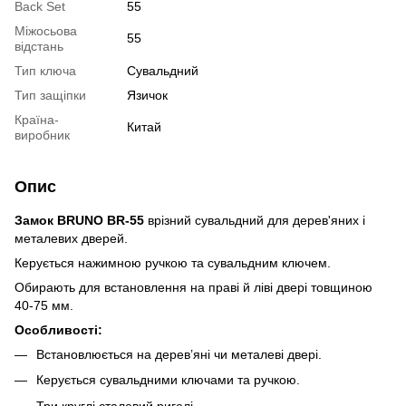
Back Set
55
Міжосьова
55
відстань
Тип ключа
Сувальдний
Тип защіпки
Язичок
Країна-
Китай
виробник
Опис
Замок BRUNO BR-55
врізний сувальдний для дерев'яних і
металевих дверей.
Керується нажимною ручкою та сувальдним ключем.
Обирають для встановлення на праві й ліві двері товщиною
40-75 мм.
Особливості:
Встановлюється на дерев’яні чи металеві двері.
Керується сувальдними ключами та ручкою.
Три круглі сталевий ригелі.