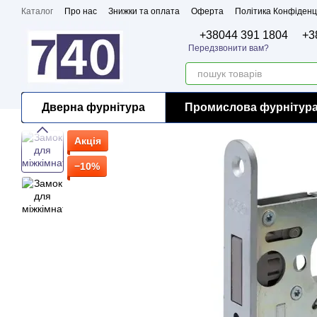
Перейти до основного контенту
Каталог
Про нас
Знижки та оплата
Оферта
Політика Конфіденц
Бренди
Сертифікати
+38044 391 1804
+3
Передзвонити вам?
Дверна фурнітура
Промислова фурнітур
Акція
−10%