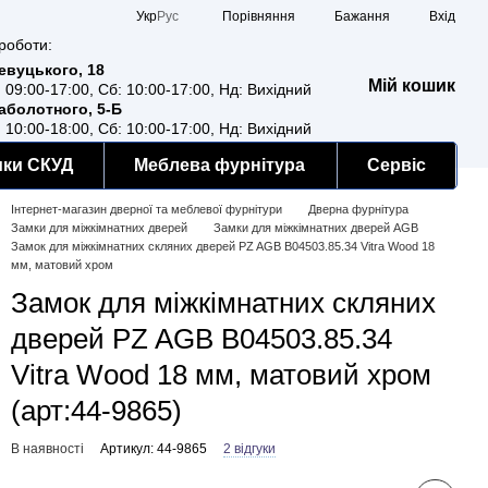
Порівняння
Укр
Рус
Бажання
Вхід
роботи:
Ревуцького, 18
Мій кошик
: 09:00-17:00, Сб: 10:00-17:00, Нд: Вихідний
Заболотного, 5-Б
: 10:00-18:00, Сб: 10:00-17:00, Нд: Вихідний
мки СКУД
Меблева фурнітура
Сервіс
Інтернет-магазин дверної та меблевої фурнітури
Дверна фурнітура
Замки для міжкімнатних дверей
Замки для міжкімнатних дверей AGB
Замок для міжкімнатних скляних дверей PZ AGB B04503.85.34 Vitra Wood 18
мм, матовий хром
Замок для міжкімнатних скляних
дверей PZ AGB B04503.85.34
Vitra Wood 18 мм, матовий хром
(арт:44-9865)
В наявності
Артикул: 44-9865
2 відгуки