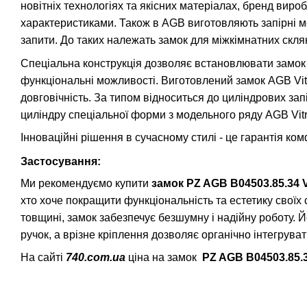
новітніх технологіях та якісних матеріалах, бренд виро
характеристиками. Також в AGB виготовляють запірні м
запити. До таких належать замок для міжкімнатних скля
Спеціальна конструкція дозволяє встановлювати замок 
функціональні можливості. Виготовлений замок AGB Vitra
довговічність. За типом відноситься до циліндрових за
циліндру спеціальної форми з модельного ряду AGB Vitr
Інноваційні рішення в сучасному стилі - це гарантія ко
Застосування:
Ми рекомендуємо купити
замок PZ AGB B04503.85.34 
хто хоче покращити функціональність та естетику своїх 
товщині, замок забезпечує безшумну і надійну роботу. 
ручок, а врізне кріплення дозволяє органічно інтегруват
На сайті
740.com.ua
ціна на замок
PZ AGB B04503.85.