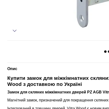
Опис
Купити з
амок для міжкімнатних скляних
Wood
з доставкою по Україні
Замок для скляних міжкімнатних дверей PZ AGB Vi
Магнітний замок, призначений для покращення скляних
Інтегрований в товщину дверей, Vitra Wood є новим ви