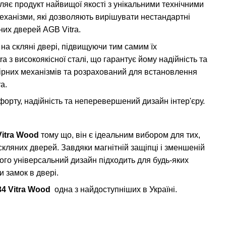
бляє продукт найвищої якості з унікальними технічними
еханізми, які дозволяють вирішувати нестандартні
них дверей AGB Vitra.
на скляні двері, підвищуючи тим самим їх
 з високоякісної сталі, що гарантує йому надійність та
пірних механізмів та розрахований для встановлення
a.
мфорту, надійність та неперевершений дизайн інтер'єру.
Vitra Wood
тому що, він є ідеальним вибором для тих,
скляних дверей. Завдяки магнітній защіпці і зменшеній
Його універсальний дизайн підходить для будь-яких
и замок в двері.
34 Vitra Wood
одна з найдоступніших в Україні.