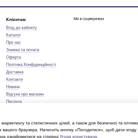
Ми в соцмережах
Клієнтам
Вхід до кабінету
Каталог
Про нас
Знижки та оплата
Оферта
Політика Конфіденційності
Доставка
Контакти
Новини
Відгуки про магазин
Послуги
Бренди
Мапа сайту
 маркетингу та статистичних цілей, а також для безпечної та оптим
Сертифікати
х вашого браузера. Натисніть кнопку «Погодитися», щоб дати згоду
Інтернет-магазин створений з
Хорошоп
жна ознайомитися на сторінці
Угода користувача
.