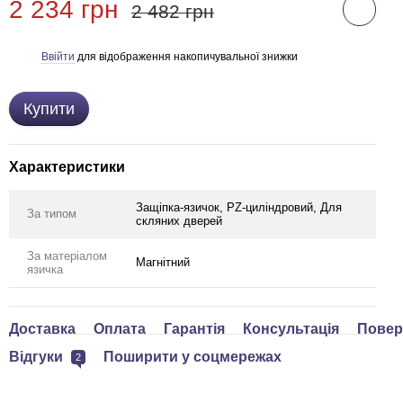
2 234 грн
2 482 грн
Ввійти
для відображення накопичувальної знижки
%
Купити
Характеристики
Защіпка-язичок, PZ-циліндровий, Для
За типом
скляних дверей
За матеріалом
Магнітний
язичка
Доставка
Оплата
Гарантія
Консультація
Повер
Відгуки
Поширити у соцмережах
2