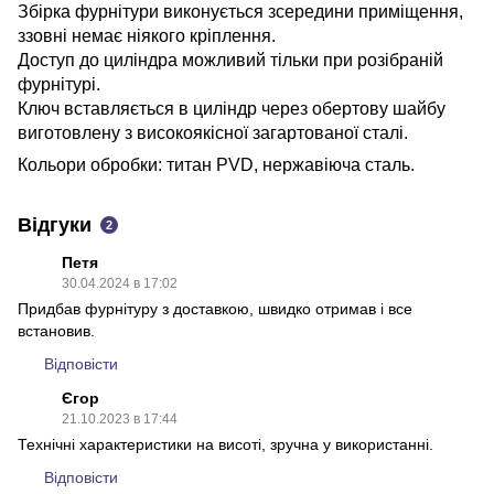
Збірка фурнітури виконується зсередини приміщення,
ззовні немає ніякого кріплення.
Доступ до циліндра можливий тільки при розібраній
фурнітурі.
Ключ вставляється в циліндр через обертову шайбу
виготовлену з високоякісної загартованої сталі.
Кольори обробки: титан PVD, нержавіюча сталь.
Відгуки
2
Петя
30.04.2024 в 17:02
Придбав фурнітуру з доставкою, швидко отримав і все
встановив.
Відповісти
Єгор
21.10.2023 в 17:44
Технічні характеристики на висоті, зручна у використанні.
Відповісти