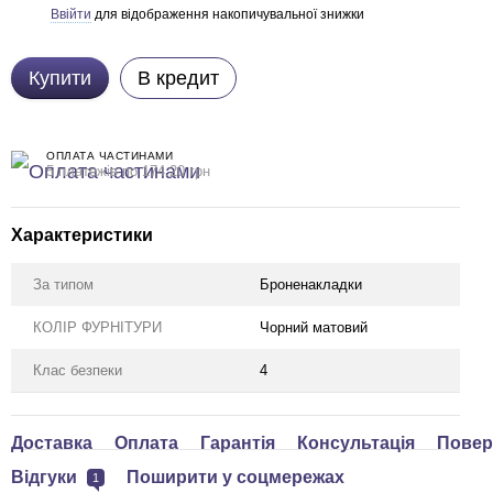
Ввійти
для відображення накопичувальної знижки
%
Купити
В кредит
ОПЛАТА ЧАСТИНАМИ
5 платежів по 174.20 грн
Характеристики
За типом
Броненакладки
КОЛІР ФУРНІТУРИ
Чорний матовий
Клас безпеки
4
Доставка
Оплата
Гарантія
Консультація
Повер
Відгуки
Поширити у соцмережах
1