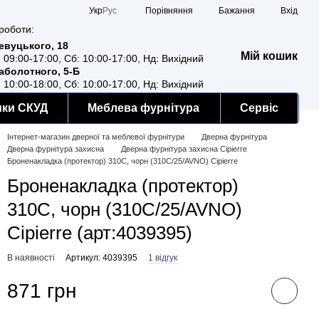
Порівняння
Укр
Рус
Бажання
Вхід
роботи:
Ревуцького, 18
Мій кошик
: 09:00-17:00, Сб: 10:00-17:00, Нд: Вихідний
Заболотного, 5-Б
: 10:00-18:00, Сб: 10:00-17:00, Нд: Вихідний
мки СКУД
Меблева фурнітура
Сервіс
Інтернет-магазин дверної та меблевої фурнітури
Дверна фурнітура
Дверна фурнітура захисна
Дверна фурнітура захисна Cipierre
Броненакладка (протектор) 310С, чорн (310С/25/AVNO) Cipierre
Броненакладка (протектор)
310С, чорн (310С/25/AVNO)
Cipierre (арт:4039395)
В наявності
Артикул: 4039395
1 відгук
871 грн