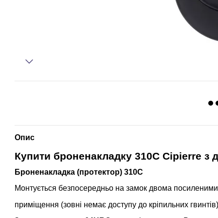
Опис
Купити б
роненакладку 310С Cipierre
з д
Броненакладка (протектор) 310С
Монтується безпосередньо на замок двома посиленими
приміщення (зовні немає доступу до кріпильних гвинтів)