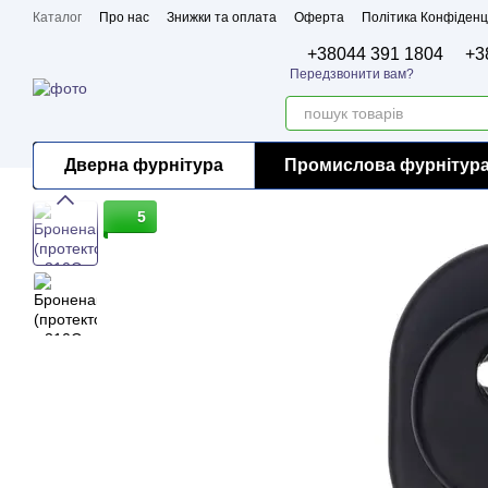
Перейти до основного контенту
Каталог
Про нас
Знижки та оплата
Оферта
Політика Конфіденц
Бренди
Сертифікати
+38044 391 1804
+3
Передзвонити вам?
Дверна фурнітура
Промислова фурнітур
5