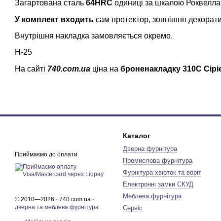
Загартована сталь
64HRC
одиниці за шкалою Роквелла
У комплект входить
сам протектор, зовнішня декорати
Внутрішня накладка замовляється окремо.
H-25
На сайті
740.com.ua
ціна на
броненакладку 310С Cipi
Каталог
Дверна фурнітура
Приймаємо до оплати
Промислова фурнітура
Фурнітура хвірток та воріт
Електронні замки СКУД
Меблева фурнітура
© 2010—2026 · 740.com.ua ·
дверна та меблева фурнітура
Сервіс