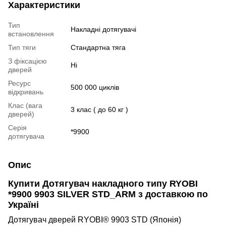
Характеристики
Тип
Накладні дотягувачі
встановлення
Тип тяги
Стандартна тяга
З фіксацією
Ні
дверей
Ресурс
500 000 циклів
відкривань
Клас (вага
3 клас ( до 60 кг )
дверей)
Серія
*9900
дотягувача
Опис
Купити
Дотягувач накладного типу
RYOBI
*9900 9903 SILVER STD_ARM
з доставкою по
Україні
Дотягувач дверей RYOBI® 9903 STD (Японія)