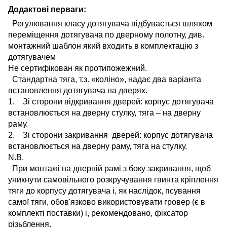
Додактові перваги:
Регулювання класу дотягувача відбувається шляхом
переміщення дотягувача по дверному полотну, див.
монтажний шаблон який входить в комплектацію з
дотягувачем
Не сертифікован як протипожежний.
Стандартна тяга, т.з. «коліно», надає два варіанта
встановлення дотягувача на дверях.
1. Зі сторони відкривання дверей: корпус дотягувача
встановлюється на дверну стулку, тяга – на дверну
раму.
2. Зі сторони закривання дверей: корпус дотягувача
встановлюється на дверну раму, тяга на стулку.
N.B.
При монтажі на дверній рамі з боку закривання, щоб
уникнути самовільного розкручування гвинта кріплення
тяги до корпусу дотягувача і, як наслідок, псування
самої тяги, обов'язково використовувати гровер (є в
комплекті поставки) і, рекомендовано, фіксатор
різьблення.