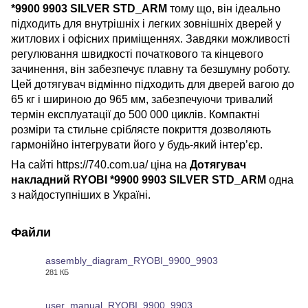
*9900 9903 SILVER STD_ARM
тому що, він ідеально
підходить для внутрішніх і легких зовнішніх дверей у
житлових і офісних приміщеннях. Завдяки можливості
регулювання швидкості початкового та кінцевого
зачинення, він забезпечує плавну та безшумну роботу.
Цей дотягувач відмінно підходить для дверей вагою до
65 кг і шириною до 965 мм, забезпечуючи тривалий
термін експлуатації до 500 000 циклів. Компактні
розміри та стильне сріблясте покриття дозволяють
гармонійно інтегрувати його у будь-який інтер’єр.
На сайті https://740.com.ua/ ціна на
Дотягувач
накладний RYOBI *9900 9903 SILVER STD_ARM
одна
з найдоступніших в Україні.
Файли
assembly_diagram_RYOBI_9900_9903
281 КБ
PDF
user_manual_RYOBI_9900_9903