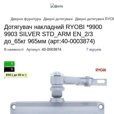
Дверна фурнітура
Дверні дотягувачі
Дверні дотягувачі RYO
Дотягувач накладний RYOBI *9900
9903 SILVER STD_ARM EN_2/3
до_65кг 965мм (арт:40-0003874)
В наявності
Артикул:
40-0003874
7 відгуків
5
5
EN3 ( до 60 кг )