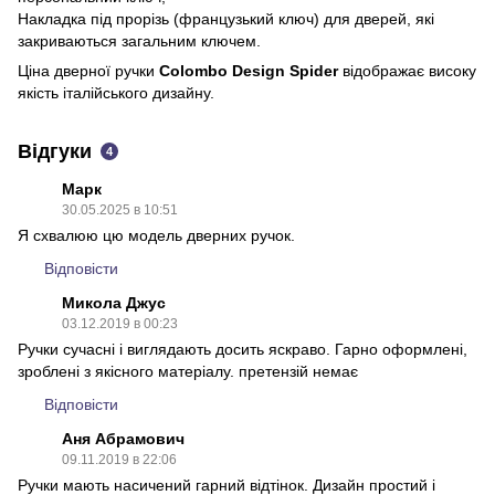
Накладка під прорізь (французький ключ) для дверей, які
закриваються загальним ключем.
Ціна дверної ручки
Colombo Design Spider
відображає високу
якість італійського дизайну.
Відгуки
4
Марк
30.05.2025 в 10:51
Я схвалюю цю модель дверних ручок.
Відповісти
Микола Джус
03.12.2019 в 00:23
Ручки сучасні і виглядають досить яскраво. Гарно оформлені,
зроблені з якісного матеріалу. претензій немає
Відповісти
Аня Абрамович
09.11.2019 в 22:06
Ручки мають насичений гарний відтінок. Дизайн простий і