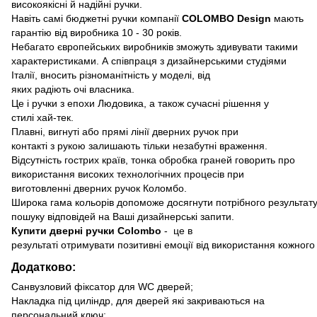
високоякісні й надійні ручки.
Навіть самі бюджетні ручки компанії
COLOMBO Design
мають
гарантію від виробника 10 - 30 років.
Небагато європейських виробників зможуть здивувати такими
характеристиками. А співпраця з дизайнерськими студіями
Італії, вносить різноманітність у моделі, від
яких радіють очі власника.
Це і ручки з епохи Людовика, а також сучасні рішення у
стилі хай-тек.
Плавні, вигнуті або прямі лінії дверних ручок при
контакті з рукою залишають тільки незабутні враження.
Відсутність гострих країв, тонка обробка граней говорить про
використання високих технологічних процесів при
виготовленні дверних ручок Коломбо.
Широка гама кольорів допоможе досягнути потрібного результат
пошуку відповідей на Ваші дизайнерські запити.
Купити дверні ручки Colombo
- це в
результаті отримувати позитивні емоції від використання кожного
Додатково:
Санвузловий фіксатор для WC дверей;
Накладка під циліндр, для дверей які закриваються на
персональний ключ;