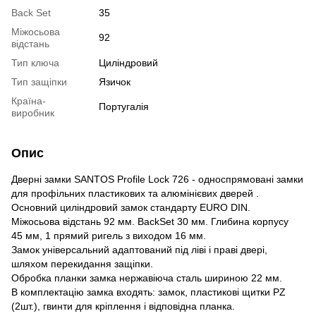
Back Set
35
Міжосьова
92
відстань
Тип ключа
Циліндровий
Тип защіпки
Язичок
Країна-
Португалія
виробник
Опис
Дверні замки SANTOS Profile Lock 726 - односпрямовані замки
для профільних пластикових та алюмінієвих дверей .
Основний циліндровий замок стандарту EURO DIN.
Міжосьова відстань 92 мм. BackSet 30 мм. Глибина корпусу
45 мм, 1 прямий ригель з виходом 16 мм.
Замок універсальний адаптований під ліві і праві двері,
шляхом перекидання защіпки.
Обробка планки замка нержавіюча сталь шириною 22 мм.
В комплектацію замка входять: замок, пластикові щитки PZ
(2шт.), гвинти для кріплення і відповідна планка.