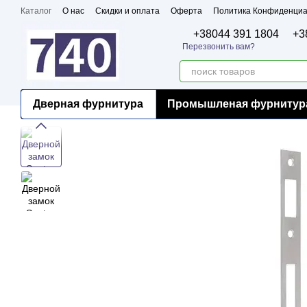
Перейти к основному контенту
Каталог
О нас
Скидки и оплата
Оферта
Политика Конфиденциа
Бренды
Сертификаты
+38044 391 1804
+3
Перезвонить вам?
Дверная фурнитура
Промышленая фурнитур