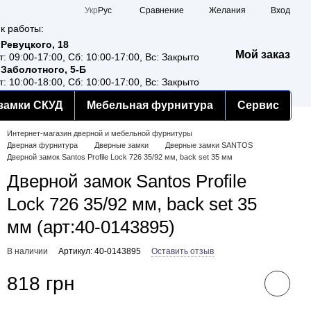
Сравнение
Укр
Рус
Желания
Вход
к работы:
 Ревуцкого, 18
Мой заказ
т: 09:00-17:00, Сб: 10:00-17:00, Вс: Закрыто
 Заболотного, 5-Б
т: 10:00-18:00, Сб: 10:00-17:00, Вс: Закрыто
замки СКУД
Мебельная фурнитура
Сервис
Интернет-магазин дверной и мебельной фурнитуры
Дверная фурнитура
Дверные замки
Дверные замки SANTOS
Дверной замок Santos Profile Lock 726 35/92 мм, back set 35 мм
Дверной замок Santos Profile
Lock 726 35/92 мм, back set 35
мм (арт:40-0143895)
В наличии
Артикул: 40-0143895
Оставить отзыв
818 грн