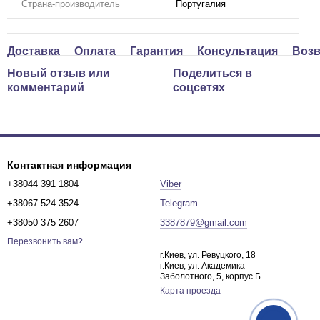
Страна-производитель
Португалия
Доставка
Оплата
Гарантия
Консультация
Возв
Новый отзыв или
Поделиться в
комментарий
соцсетях
Контактная информация
+38044 391 1804
Viber
+38067 524 3524
Telegram
+38050 375 2607
3387879@gmail.com
Перезвонить вам?
г.Киев, ул. Ревуцкого, 18
г.Киев, ул. Академика
Заболотного, 5, корпус Б
Карта проезда