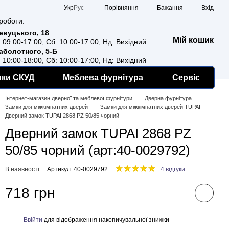
Порівняння
Укр
Рус
Бажання
Вхід
роботи:
Ревуцького, 18
Мій кошик
: 09:00-17:00, Сб: 10:00-17:00, Нд: Вихідний
Заболотного, 5-Б
: 10:00-18:00, Сб: 10:00-17:00, Нд: Вихідний
мки СКУД
Меблева фурнітура
Сервіс
Інтернет-магазин дверної та меблевої фурнітури
Дверна фурнітура
Замки для міжкімнатних дверей
Замки для міжкімнатних дверей TUPAI
Дверний замок TUPAI 2868 PZ 50/85 чорний
Дверний замок TUPAI 2868 PZ
50/85 чорний (арт:40-0029792)
В наявності
Артикул: 40-0029792
4 відгуки
718 грн
Ввійти
для відображення накопичувальної знижки
%