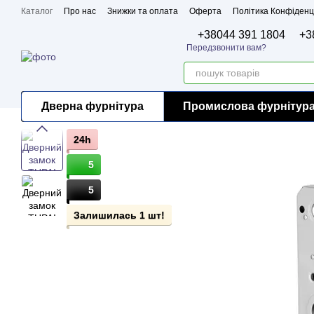
Перейти до основного контенту
Каталог
Про нас
Знижки та оплата
Оферта
Політика Конфіденц
Бренди
Сертифікати
+38044 391 1804
+3
Передзвонити вам?
Дверна фурнітура
Промислова фурнітур
24h
5
5
Залишилась 1 шт!