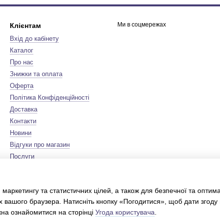
Ми в соцмережах
Клієнтам
Вхід до кабінету
Каталог
Про нас
Знижки та оплата
Оферта
Політика Конфіденційності
Доставка
Контакти
Новини
Відгуки про магазин
Послуги
Бренди
Мапа сайту
 маркетингу та статистичних цілей, а також для безпечної та оптим
Сертифікати
х вашого браузера. Натисніть кнопку «Погодитися», щоб дати згоду
Інтернет-магазин створений з
Хорошоп
жна ознайомитися на сторінці
Угода користувача
.