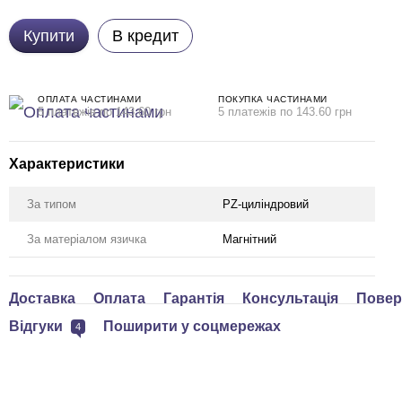
Купити
В кредит
ОПЛАТА ЧАСТИНАМИ
ПОКУПКА ЧАСТИНАМИ
5 платежів по 143.60 грн
5 платежів по 143.60 грн
Характеристики
За типом
PZ-циліндровий
За матеріалом язичка
Магнітний
Доставка
Оплата
Гарантія
Консультація
Повер
Відгуки
Поширити у соцмережах
4