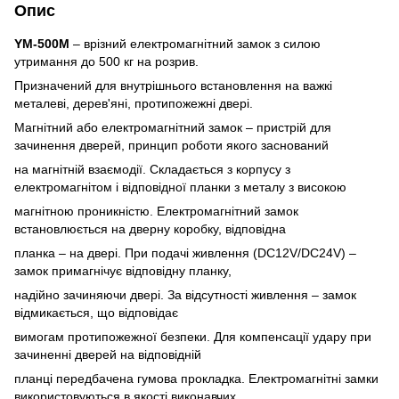
Опис
YM-500M
– врізний електромагнітний замок з силою
утримання до 500 кг на розрив.
Призначений для внутрішнього встановлення на важкі
металеві, дерев'яні, протипожежні двері.
Магнітний або електромагнітний замок – пристрій для
зачинення дверей, принцип роботи якого заснований
на магнітній взаємодії. Складається з корпусу з
електромагнітом і відповідної планки з металу з високою
магнітною проникністю. Електромагнітний замок
встановлюється на дверну коробку, відповідна
планка – на двері. При подачі живлення (DC12V/DC24V) –
замок примагнічує відповідну планку,
надійно зачиняючи двері. За відсутності живлення – замок
відмикається, що відповідає
вимогам протипожежної безпеки. Для компенсації удару при
зачиненні дверей на відповідній
планці передбачена гумова прокладка. Електромагнітні замки
використовуються в якості виконавчих