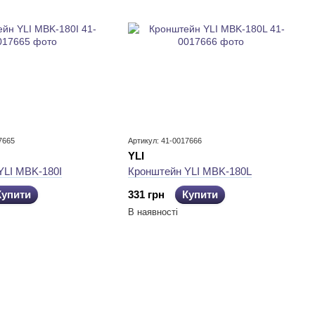
7665
Артикул: 41-0017666
YLI
YLI MBK-180I
Кронштейн YLI MBK-180L
Купити
331 грн
Купити
В наявності