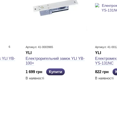
6
Артикул: 41-0003965
Артикул: 41-001
YLI
YLI
 YLI YB-
Електроригельний замок YLI YB-
Електромеха
100+
YS-131NC
1 699 грн
Купити
822 грн
В наявності
В наявності