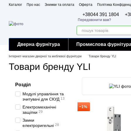
Перейти до основного контенту
Каталог
Про нас
Знижки та оплата
Оферта
Політика Конфіденц
Бренди
Сертифікати
+38044 391 1804
+3
Передзвонити вам?
Дверна фурнітура
Промислова фурнітур
Інтернет-магазин дверної та меблевої фурнітури
Товари бренду YLI
Товари бренду YLI
Розділ
Модулі управління та
13
зчитувачі для СКУД
−1%
Електромеханічні
29
защіпки
Замки
28
електроригельні