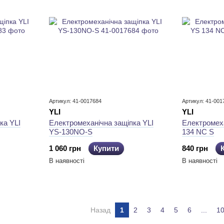
Артикул: 41-0017684
Артикул: 41-001
YLI
YLI
ка YLI
Електромеханічна защіпка YLI
Електромеха
YS-130NO-S
134 NC S
1 060 грн
Купити
840 грн
В наявності
В наявності
Назад
1
2
3
4
5
6
...
1