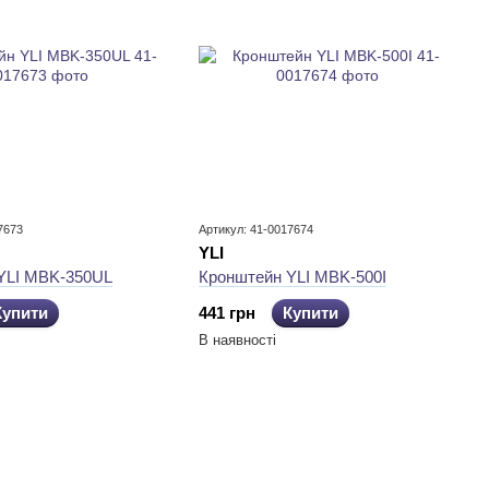
7673
Артикул: 41-0017674
YLI
YLI MBK-350UL
Кронштейн YLI MBK-500I
Купити
441 грн
Купити
В наявності