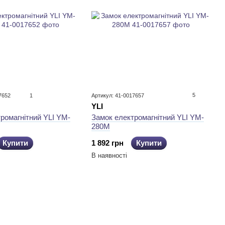
5
7652
1
Артикул: 41-0017657
YLI
Замок електромагнітний YLI YM-
ромагнітний YLI YM-
280M
1 892 грн
Купити
Купити
В наявності