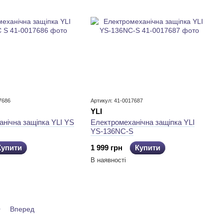
7686
Артикул: 41-0017687
YLI
нічна защіпка YLI YS
Електромеханічна защіпка YLI
YS-136NC-S
Купити
1 999 грн
Купити
В наявності
0
Вперед