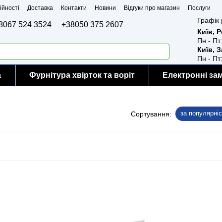
ійності
Доставка
Контакти
Новини
Відгуки про магазин
Послуги
Графік 
8067 524 3524
+38050 375 2607
Київ, 
Пн - Пт
Київ, 
Пн - Пт
а
Фурнітура хвірток та воріт
Електронні за
за популярні
Сортування: