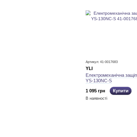
Артикул: 41-0017683
YLI
Електромеханічна защіп
YS-130NC-S
1 095 грн
Купити
В наявності