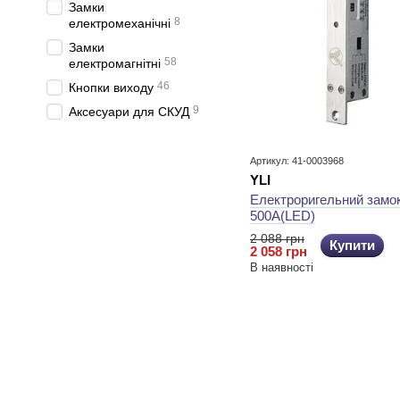
Замки
8
електромеханічні
Замки
58
електромагнітні
46
Кнопки виходу
9
Аксесуари для СКУД
Артикул: 41-0003968
YLI
Електроригельний замок
500A(LED)
2 088 грн
Купити
2 058 грн
В наявності