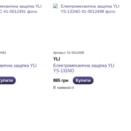
2491
Артикул: 41-0012498
YLI
нічна защіпка YLI
Електромеханічна защіпка YLI
YS-131NO
Купити
865 грн
Купити
В наявності