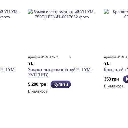
Артикул: 41-0017662
3
Артикул: 41-001
YLI
YLI
Кронштейн 
 YLI YM-
Замок електромагнітний YLI YM-
750T(LED)
353 грн
5 200 грн
Купити
В наявності
В наявності