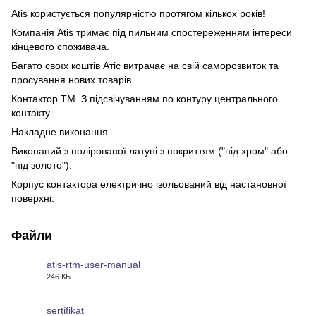
Atis користується популярністю протягом кількох років!
Компанія Atis тримає під пильним спостереженням інтереси
кінцевого споживача.
Багато своїх коштів Атіс витрачає на свій саморозвиток та
просування нових товарів.
Контактор ТМ. З підсвічуванням по контуру центрального
контакту.
Накладне виконання.
Виконаний з полірованої латуні з покриттям ("під хром" або
"під золото").
Корпус контактора електрично ізольований від настановної
поверхні.
Файли
atis-rtm-user-manual
246 КБ
PDF
sertifikat