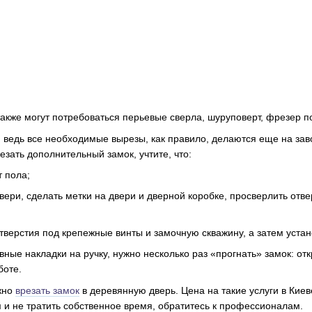
также могут потребоваться перьевые сверла, шуруповерт, фрезер по
, ведь все необходимые вырезы, как правило, делаются еще на заво
зать дополнительный замок, учтите, что:
т пола;
 двери, сделать метки на двери и дверной коробке, просверлить от
отверстия под крепежные винты и замочную скважину, а затем устан
ивные накладки на ручку, нужно несколько раз «прогнать» замок: от
боте.
ужно
врезать замок
в деревянную дверь. Цена на такие услуги в Киеве
 и не тратить собственное время, обратитесь к профессионалам.