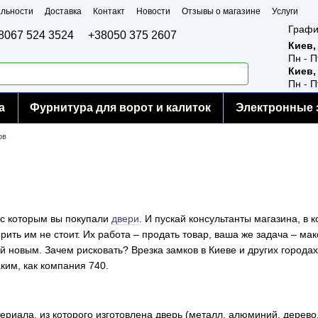
льности
Доставка
Контакт
Новости
Отзывы о магазине
Услуги
Графи
8067 524 3524
+38050 375 2607
Киев,
Пн - П
Киев,
Пн - П
а
Фурнитура для ворот и калиток
Электронные 
ов
, с которым вы покупали
двери
. И пускай консультанты магазина, в
рить им не стоит. Их работа – продать товар, ваша же задача – м
й новым. Зачем рисковать? Врезка замков в Киеве и других города
ким, как компания 740.
териала, из которого изготовлена дверь (металл, алюминий, дерево