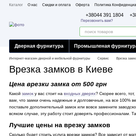
Перейти к основному контенту
Каталог
О нас
Скидки и оплата
Оферта
Политика Конфиденциа
Бренды
Сертификаты
+38044 391 1804
+3
Перезвонить вам?
Дверная фурнитура
Промышленая фурнитур
Интернет-магазин дверной и мебельной фурнитуры
Сервис
Врезка замк
Врезка замков в Киеве
Цена врезки замка от 500 грн
Какой
замок
у вас стоит на
входных дверях
? Скорее всего, тот
вам, что замки очень надежные и долговечные, на все 100% ве
поставьте дополнительный замок или вовсе замените заводско
всяком случае, эту работу стоит доверять профессионалам. Та
Лучшие цены на врезку замков
Сколько будет стоить услуга врезки замков? Все зависит от ма