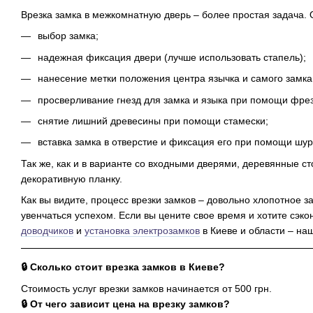
Врезка замка в межкомнатную дверь – более простая задача.
выбор замка;
надежная фиксация двери (лучше использовать стапель);
нанесение метки положения центра язычка и самого замка
просверливание гнезд для замка и языка при помощи фрез
снятие лишний древесины при помощи стамески;
вставка замка в отверстие и фиксация его при помощи шур
Так же, как и в варианте со входными дверями, деревянные ст
декоративную планку.
Как вы видите, процесс врезки замков – довольно хлопотное з
увенчаться успехом. Если вы цените свое время и хотите сэко
доводчиков
и
установка электрозамков
в Киеве и области – на
🔒 Сколько стоит врезка замков в Киеве?
Стоимость услуг врезки замков начинается от 500 грн.
🔒 От чего зависит цена на врезку замков?