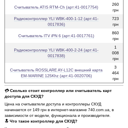
260
Считыватель ATIS RTM-Ch (арт:41-0017754)
грн
Радиоконтроллер YLI WBK-400-1-12 (арт:41-
723
0017836)
грн
860
Считыватель ITV iPN 6 (арт:41-0017761)
грн
1
Радиоконтроллер YLI WBK-400-2-24 (арт:41-
008
0017838)
грн
3
Считыватель ROSSLARE AY-L12C внешний карта
464
EM-MARINE 125Khz (арт:41-0020706)
грн
💳 Сколько стоит контроллер или считыватель карт
доступа для СКУД?
Цена на считыватели доступа и контроллеры СКУД
начинается от 149 грн в интернет-магазине 740.com.ua, в
зависимости от модели, функционала и производителя.
🔝 Что такое контроллер для СКУД?