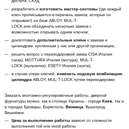
доступа, СКУД;
разработать и
изготовить мастер-системы
(где каждый
ключ прописывается в перечень замков, которые он
открывает) на базе ABLOY, MUL-T-
LOCK или объединить несколько замков с
возможностью открывать одним ключом;
доизготовить
дополнительные ключи
к замкам и
цилиндрам, купленным у нас или другой организации;
решить вопрос с перекодировкой замка CISA Италия
(чиза), MOTTURA Италия (мотура), MUL-T-
LOCK (мультилок), ESETY Италия (эсети);
в случае утери ключей,
изменить кодовую комбинацию
цилиндра
ABLOY, MUL-T-LOCK путем перекодировки.
Заказать монтажно-регулировочные работы, дверной
фурнитуры можно, как в столице Украины - городе
Киев
, так и
в городах Бровары, Борисполь,
Винница
, Вышгород,
Вишнёвое.
Цена за выполнение работы
зависит от сложности
выполнения той или иной работы.