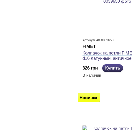
Артикул: 40-0039650
FIMET
Колпачок на петли FIM
d16 латунный, античное
326 грн
Купить
В наличии
Новинка