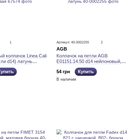
1
Артикул: 40-0002255
2
AGB
й колпачок Linea Cali
Колпачок на петли AGB
тли d14) латунь
E01151.14.50 d14 нейлоновый,
латунь
Купить
54 грн
Купить
В наличии