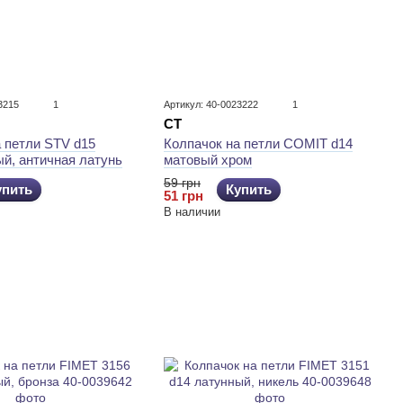
3215
1
Артикул: 40-0023222
1
CT
 петли STV d15
Колпачок на петли COMIT d14
й, античная латунь
матовый хром
59 грн
упить
Купить
51 грн
В наличии