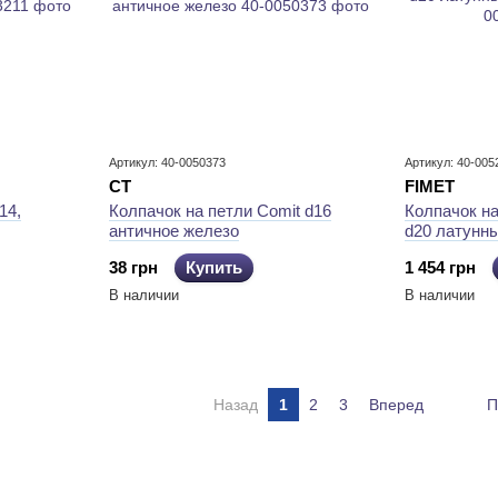
Артикул: 40-0050373
Артикул: 40-005
CT
FIMET
14,
Колпачок на петли Comit d16
Колпачок н
античное железо
d20 латунны
38 грн
Купить
1 454 грн
В наличии
В наличии
Назад
1
2
3
Вперед
П