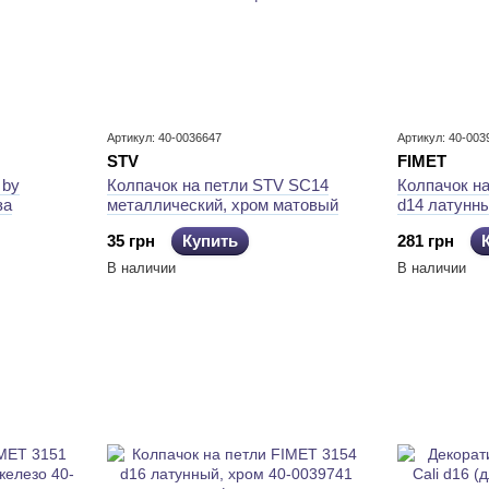
Артикул: 40-0036647
Артикул: 40-003
STV
FIMET
Колпачок на петли STV SC14
Колпачок н
 by
металлический, хром матовый
d14 латунны
за
35 грн
Купить
281 грн
В наличии
В наличии