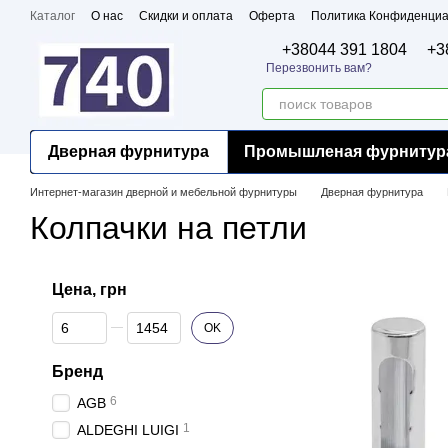
Перейти к основному контенту
Каталог
О нас
Скидки и оплата
Оферта
Политика Конфиденциа
Бренды
Сертификаты
+38044 391 1804
+3
Перезвонить вам?
Дверная фурнитура
Промышленая фурнитур
Интернет-магазин дверной и мебельной фурнитуры
Дверная фурнитура
Колпачки на петли
Цена, грн
От Цена, грн
До Цена, грн
OK
Бренд
6
AGB
1
ALDEGHI LUIGI