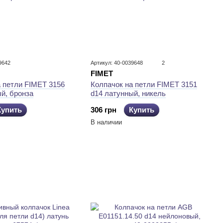
9642
Артикул: 40-0039648
2
FIMET
а петли FIMET 3156
Колпачок на петли FIMET 3151
й, бронза
d14 латунный, никель
Купить
306 грн
Купить
В наличии