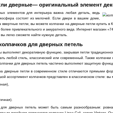
етли дверные— оригинальный элемент дек
ных элементов для интерьера важна любая деталь, ведь
мосфера состоят из мелочей. Если двери в вашем доме,
а ввертные петли, вы можете колпачки на дверные петли купить в
 более привлекательного и аккуратного вида. Интернет магазин «
у вы легко сможете найти нужную деталь.
колпачков для дверных петель
ы выполняет декоративную функцию, закрывая петли традиционного
ать любой стиль, классический или современный. Также колпачки
Колпачки для дверных петель частично выполняют защитную функц
на дверные петли в современном стиле отличаются прямыми фор
шой ассортимент колпачков представлен в классическом стиле: вы 
мная),
тичная).
для дверных петель может быть самым разнообразным: ровная
ным дизайном отличаются колпачки Linea Cali, серия Vintage. О