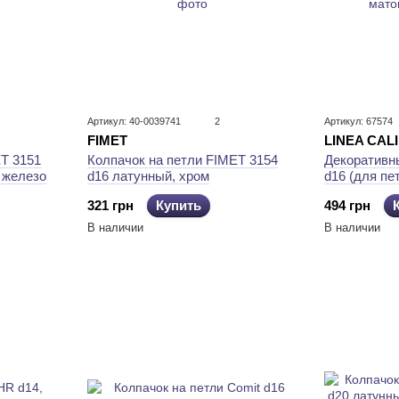
Артикул: 40-0039741
2
Артикул: 67574
FIMET
LINEA CALI
ET 3151
Колпачок на петли FIMET 3154
Декоративны
 железо
d16 латунный, хром
d16 (для пе
матовая
321 грн
Купить
494 грн
В наличии
В наличии