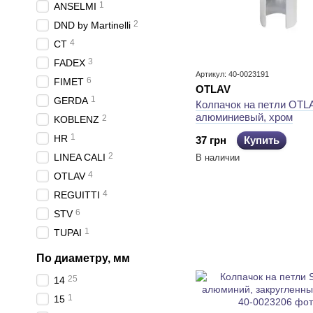
1
ANSELMI
2
DND by Martinelli
4
CT
3
FADEX
Артикул: 40-0023191
6
FIMET
OTLAV
1
GERDA
Колпачок на петли OTL
алюминиевый, хром
2
KOBLENZ
1
HR
37 грн
Купить
2
LINEA CALI
В наличии
4
OTLAV
4
REGUITTI
6
STV
1
TUPAI
По диаметру, мм
25
14
1
15