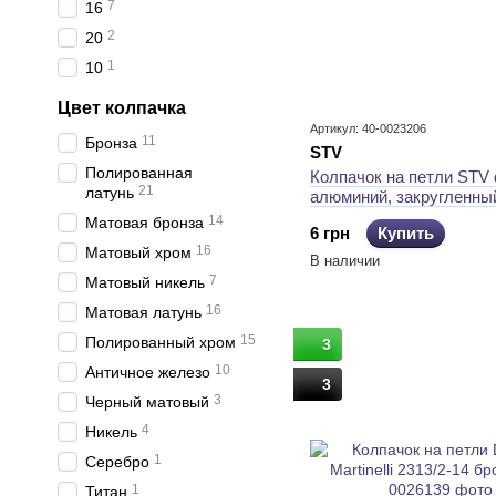
7
16
2
20
1
10
Цвет колпачка
Артикул: 40-0023206
11
Бронза
STV
Полированная
Колпачок на петли STV 
21
латунь
алюминий, закругленный
14
Матовая бронза
6 грн
Купить
16
Матовый хром
В наличии
7
Матовый никель
16
Матовая латунь
15
Полированный хром
3
10
Античное железо
3
3
Черный матовый
4
Никель
1
Серебро
1
Титан