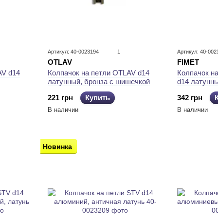
Артикул: 40-0023194
1
Артикул: 40-002
FIMET
OTLAV
AV d14
Колпачок н
Колпачок на петли OTLAV d14
d14 латунны
латунный, бронза с шишечкой
342 грн
221 грн
Купить
В наличии
В наличии
Новинка