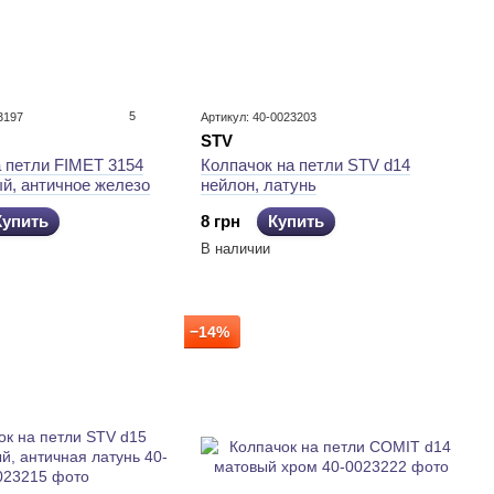
5
3197
Артикул: 40-0023203
STV
а петли FIMET 3154
Колпачок на петли STV d14
й, античное железо
нейлон, латунь
Купить
8 грн
Купить
В наличии
−14%