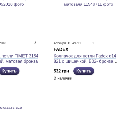
3
2018
Артикул: 11549711
1
FADEX
а петли FIMET 3154
Колпачок для петли Fadex d14
й, матовая бронза
821 с шишечкой. B02- бронза
матоваяя
Купить
532 грн
Купить
В наличии
оказать все