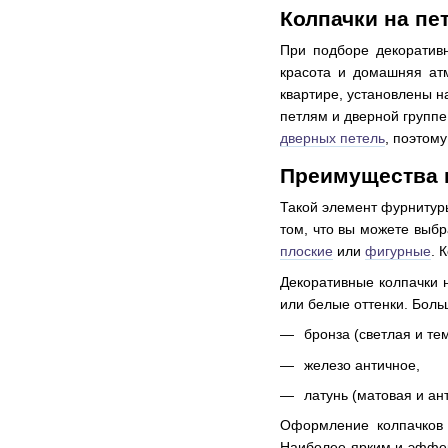
Колпачки на п
При подборе декоратив
красота и домашняя ат
квартире, установлены н
петлям и дверной группе
дверных петель
, поэтом
Преимущества 
Такой элемент фурнитур
том, что вы можете выбр
плоские
или
фигурные
. 
Декоративные колпачки 
или белые оттенки. Боль
бронза (светлая и те
железо античное,
латунь (матовая и ан
Оформление колпачков 
Наиболее ярким и эффект