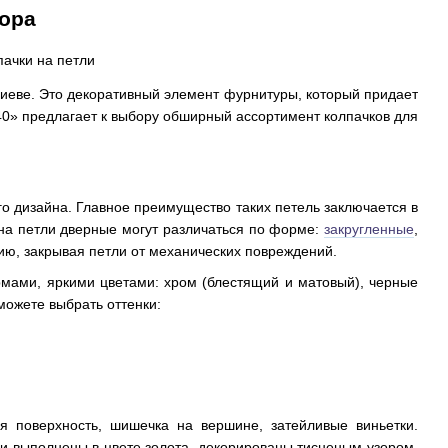
ора
 Киеве. Это декоративный элемент фурнитуры, который придает
740» предлагает к выбору обширный ассортимент колпачков для
 дизайна. Главное преимущество таких петель заключается в
 на петли дверные могут различаться по форме:
закругленные
,
ию, закрывая петли от механических повреждений.
мами, яркими цветами: хром (блестящий и матовый), черные
можете выбрать оттенки:
 поверхность, шишечка на вершине, затейливые виньетки.
ни выполнены в цвете золота, декорированы тисненым узором,