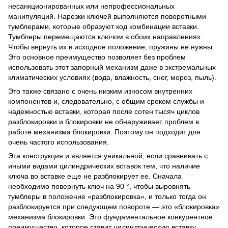
несанкционированных или непрофессиональных
манипуляций. Нарезки ключей выполняются поворотными
тумблерами, которые образуют код комбинации вставки.
Тумблеры перемещаются ключом в обоих направлениях.
Чтобы вернуть их в исходное положение, пружины не нужны.
Это основное преимущество позволяет без проблем
использовать этот запорный механизм даже в экстремальных
климатических условиях (вода, влажность, снег, мороз, пыль).
Это также связано с очень низким износом внутренних
компонентов и, следовательно, с общим сроком службы и
надежностью вставки, которая после сотен тысяч циклов
разблокировки и блокировки не обнаруживает проблем в
работе механизма блокировки. Поэтому он подходит для
очень частого использования.
Эта конструкция и является уникальной, если сравнивать с
иными видами цилиндрических вставок тем, что наличие
ключа во вставке еще не разблокирует ее. Сначала
необходимо повернуть ключ на 90 °, чтобы выровнять
тумблеры в положение «разблокировка», и только тогда он
разблокируется при следующем повороте — это «блокировка»
механизма блокировки. Это фундаментальное конкурентное
преимущество, которое ставит цилиндрическую вставку