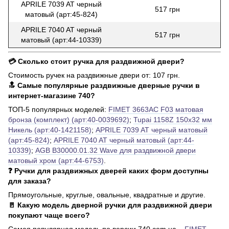
APRILE 7039 AT черный
517 грн
матовый (арт:45-824)
APRILE 7040 AT черный
517 грн
матовый (арт:44-10339)
💳 Сколько стоит ручка для раздвижной двери?
Стоимость ручек на раздвижные двери от: 107 грн.
🔝 Самые популярные раздвижные дверные ручки в
интернет-магазине 740?
ТОП-5 популярных моделей:
FIMET 3663AC F03 матовая
бронза (комплект) (арт:40-0039692)
;
Tupai 1158Z 150x32 мм
Никель (арт:40-1421158)
;
APRILE 7039 AT черный матовый
(арт:45-824)
;
APRILE 7040 AT черный матовый (арт:44-
10339)
;
AGB B30000.01.32 Wave для раздвижной двери
матовый хром (арт:44-6753)
.
❓ Ручки для раздвижных дверей каких форм доступны
для заказа?
Прямоугольные, круглые, овальные, квадратные и другие.
🚪 Какую модель дверной ручки для раздвижной двери
покупают чаще всего?