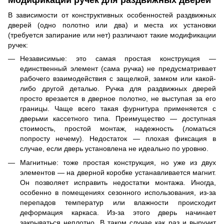
Модификации ручек для раздвижных дверей
В зависимости от конструктивных особенностей раздвижных
дверей (одно полотно или два) и места их установки
(требуется запирание или нет) различают такие модификации
ручек:
Независимые: это самая простая конструкция —
единственный элемент (сама ручка) не предусматривает
рабочего взаимодействия с защелкой, замком или какой-
либо другой деталью. Ручка для раздвижных дверей
просто врезается в дверное полотно, не выступая за его
границы. Чаще всего такая фурнитура применяется с
дверьми кассетного типа. Преимущество — доступная
стоимость, простой монтаж, надежность (ломаться
попросту нечему). Недостаток — плохая фиксация в
случае, если дверь установлена не идеально по уровню.
Магнитные: тоже простая конструкция, но уже из двух
элементов — на дверной коробке устанавливается магнит.
Он позволяет исправить недостатки монтажа. Иногда,
особенно в помещениях сезонного использования, из-за
перепадов температур или влажности происходит
деформация каркаса. Из-за этого дверь начинает
закрываться неплотно. В таком случае как раз и выручит