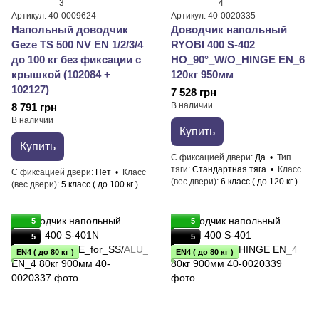
3
4
Артикул: 40-0009624
Артикул: 40-0020335
Напольный доводчик
Доводчик напольный
Geze TS 500 NV EN 1/2/3/4
RYOBI 400 S-402
до 100 кг без фиксации с
HO_90°_W/O_HINGE EN_6
крышкой (102084 +
120кг 950мм
102127)
7 528 грн
В наличии
8 791 грн
В наличии
Купить
Купить
С фиксацией двери
Да
Тип
тяги
Стандартная тяга
Класс
С фиксацией двери
Нет
Класс
(вес двери)
6 класс ( до 120 кг )
(вес двери)
5 класс ( до 100 кг )
5
5
5
5
EN4 ( до 80 кг )
EN4 ( до 80 кг )