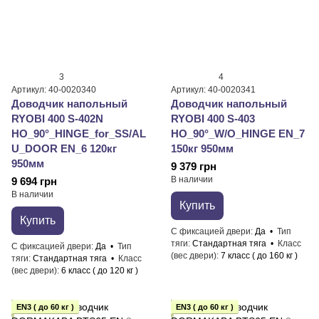
3
4
Артикул: 40-0020340
Артикул: 40-0020341
Доводчик напольный
Доводчик напольный
RYOBI 400 S-402N
RYOBI 400 S-403
HO_90°_HINGE_for_SS/AL
HO_90°_W/O_HINGE EN_7
U_DOOR EN_6 120кг
150кг 950мм
950мм
9 379 грн
В наличии
9 694 грн
В наличии
Купить
Купить
С фиксацией двери
Да
Тип
тяги
Стандартная тяга
Класс
С фиксацией двери
Да
Тип
(вес двери)
7 класс ( до 160 кг )
тяги
Стандартная тяга
Класс
(вес двери)
6 класс ( до 120 кг )
EN3 ( до 60 кг )
EN3 ( до 60 кг )