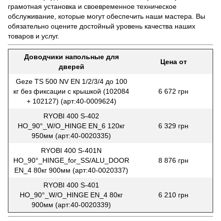
грамотная установка и своевременное техническое
обслуживание, которые могут обеспечить наши мастера. Вы
обязательно оцените достойный уровень качества наших
товаров и услуг.
Доводчики напольные для
Цена от
дверей
Geze TS 500 NV EN 1/2/3/4 до 100
кг без фиксации с крышкой (102084
6 672 грн
+ 102127) (арт:40-0009624)
RYOBI 400 S-402
HO_90°_W/O_HINGE EN_6 120кг
6 329 грн
950мм (арт:40-0020335)
RYOBI 400 S-401N
HO_90°_HINGE_for_SS/ALU_DOOR
8 876 грн
EN_4 80кг 900мм (арт:40-0020337)
RYOBI 400 S-401
HO_90°_W/O_HINGE EN_4 80кг
6 210 грн
900мм (арт:40-0020339)