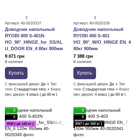
3
3
Артикул: 40-0020337
Артикул: 40-0020339
Доводчик напольный
Доводчик напольный
RYOBI 400 S-401N
RYOBI 400 S-401
HO_90°_HINGE_for_SS/AL
HO_90°_W/O_HINGE EN_4
U_DOOR EN_4 80кг 900мм
80кг 900мм
9 071 грн
7 388 грн
В наличии
В наличии
Купить
Купить
С фиксацией двери
Да
Тип
С фиксацией двери
Да
Тип
тяги
Стандартная тяга
Класс
тяги
Стандартная тяга
Класс
(вес двери)
4 класс ( до 80 кг )
(вес двери)
4 класс ( до 80 кг )
5
5
5
5
EN6 ( до 120 кг )
EN7 ( до 160 кг )