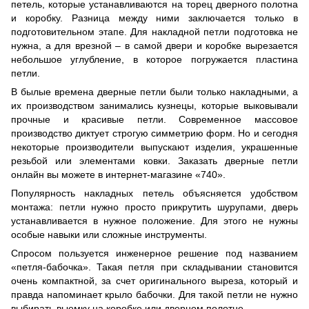
петель, которые устанавливаются на торец дверного полотна
и коробку. Разница между ними заключается только в
подготовительном этапе. Для накладной петли подготовка не
нужна, а для врезной – в самой двери и коробке вырезается
небольшое углубление, в которое погружается пластина
петли.
В былые времена дверные петли были только накладными, а
их производством занимались кузнецы, которые выковывали
прочные и красивые петли. Современное массовое
производство диктует строгую симметрию форм. Но и сегодня
некоторые производители выпускают изделия, украшенные
резьбой или элементами ковки. Заказать дверные петли
онлайн вы можете в интернет-магазине «740».
Популярность накладных петель объясняется удобством
монтажа: петли нужно просто прикрутить шурупами, дверь
устанавливается в нужное положение. Для этого не нужны
особые навыки или сложные инструменты.
Спросом пользуется инженерное решение под названием
«петля-бабочка». Такая петля при складывании становится
очень компактной, за счет оригинального выреза, который и
правда напоминает крыло бабочки. Для такой петли не нужно
выбирать выемку на коробке или дверном полотне.