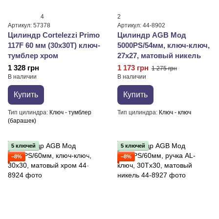
4
2
Артикул: 57378
Артикул: 44-8902
Цилиндр Cortelezzi Primo
Цилиндр AGB Мод
117F 60 мм (30x30T) ключ-
5000PS/54мм, ключ-ключ,
тумблер хром
27x27, матовый никель
1 328 грн
1 173 грн
1 275 грн
В наличии
В наличии
Купить
Купить
Тип цилиндра
Ключ - тумблер
Тип цилиндра
Ключ - ключ
(барашек)
5 ключей
5 ключей
−8%
−8%