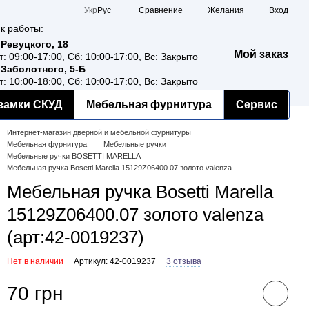
Сравнение
Укр
Рус
Желания
Вход
к работы:
 Ревуцкого, 18
Мой заказ
т: 09:00-17:00, Сб: 10:00-17:00, Вс: Закрыто
 Заболотного, 5-Б
т: 10:00-18:00, Сб: 10:00-17:00, Вс: Закрыто
замки СКУД
Мебельная фурнитура
Сервис
Интернет-магазин дверной и мебельной фурнитуры
Мебельная фурнитура
Мебельные ручки
Мебельные ручки BOSETTI MARELLA
Мебельная ручка Bosetti Marella 15129Z06400.07 золото valenza​
Мебельная ручка Bosetti Marella
15129Z06400.07 золото valenza​
(арт:42-0019237)
Нет в наличии
Артикул: 42-0019237
3 отзыва
70 грн