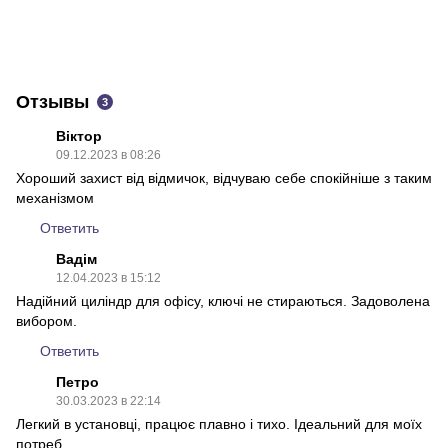
Отзывы
3
Віктор
09.12.2023 в 08:26
Хороший захист від відмичок, відчуваю себе спокійніше з таким
механізмом
Ответить
Вадім
12.04.2023 в 15:12
Надійний циліндр для офісу, ключі не стираються. Задоволена
вибором.
Ответить
Петро
30.03.2023 в 22:14
Легкий в установці, працює плавно і тихо. Ідеальний для моїх
потреб.