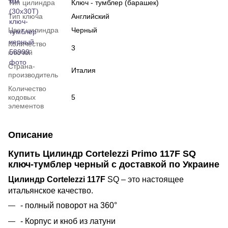
Тип цилиндра
Ключ - тумблер (барашек)
Тип ключа
Английский
Цвет цилиндра
Черный
Количество
3
ключей
Страна-
Италия
производитель
Количество
кодовых
5
элементов
Описание
Купить Цилиндр Cortelezzi Primo 117F SQ
ключ-тумблер черный с доставкой по Украине
Цилиндр Cortelezzi 117F
SQ – это настоящее
итальянское качество.
- полный поворот на 360°
- Корпус и кноб из латуни