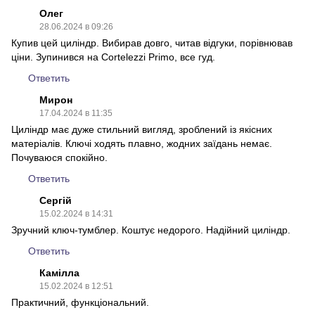
Олег
28.06.2024 в 09:26
Купив цей циліндр. Вибирав довго, читав відгуки, порівнював
ціни. Зупинився на Cortelezzi Primo, все гуд.
Ответить
Мирон
17.04.2024 в 11:35
Циліндр має дуже стильний вигляд, зроблений із якісних
матеріалів. Ключі ходять плавно, жодних заїдань немає.
Почуваюся спокійно.
Ответить
Сергій
15.02.2024 в 14:31
Зручний ключ-тумблер. Коштує недорого. Надійний циліндр.
Ответить
Камілла
15.02.2024 в 12:51
Практичний, функціональний.