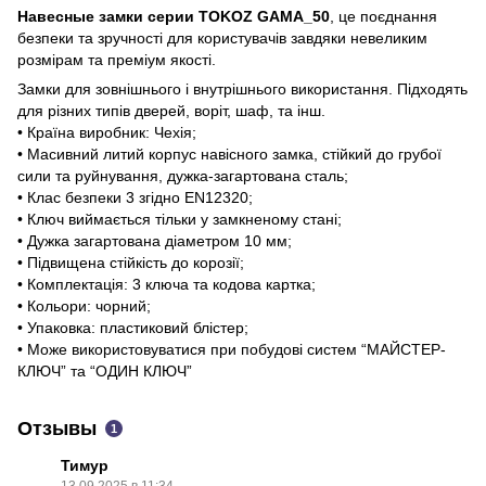
Навесные замки серии TOKOZ GAMA_50
, це поєднання
безпеки та зручності для користувачів завдяки невеликим
розмірам та преміум якості.
Замки для зовнішнього і внутрішнього використання. Підходять
для різних типів дверей, воріт, шаф, та інш.
• Країна виробник: Чехія;
• Масивний литий корпус навісного замка, стійкий до грубої
сили та руйнування, дужка-загартована сталь;
• Клас безпеки 3 згідно EN12320;
• Ключ виймається тільки у замкненому стані;
• Дужка загартована діаметром 10 мм;
• Підвищена стійкість до корозії;
• Комплектація: 3 ключа та кодова картка;
• Кольори: чорний;
• Упаковка: пластиковий блістер;
• Може використовуватися при побудові систем “МАЙСТЕР-
КЛЮЧ” та “ОДИН КЛЮЧ”
Отзывы
1
Тимур
13.09.2025 в 11:34