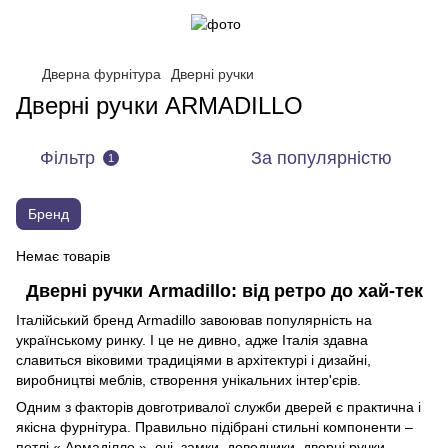
Дверна фурнітура
Дверні ручки
Дверні ручки ARMADILLO
Фільтр
За популярністю
1
Бренд
Немає товарів
Дверні ручки Armadillo: від ретро до хай-тек
Італійський бренд Armadillo завоював популярність на
українському ринку. І це не дивно, адже Італія здавна
славиться віковими традиціями в архітектурі і дизайні,
виробництві меблів, створення унікальних інтер'єрів.
Одним з факторів довготривалої служби дверей є практична і
якісна фурнітура. Правильно підібрані стильні компоненти –
петлі « Армаділло », очі, замки, доводчики, дверні ручки