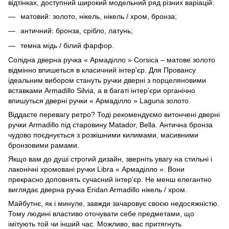
відтінках, доступний широкий модельний ряд різних варіацій:
матовий: золото, нікель, нікель / хром, бронза;
античний: бронза, срібло, латунь;
темна мідь / білий фарфор.
Солідна дверна ручка « Армаділло » Corsica – матове золото
відмінно впишеться в класичний інтер'єр. Для Провансу
ідеальним вибором стануть ручки дверні з порцеляновими
вставками Armadillo Silvia, а в багаті інтер'єри органічно
впишуться дверні ручки « Армаділло » Laguna золото.
Віддаєте перевагу ретро? Тоді рекомендуємо витончені дверні
ручки Armadillo під старовину Matador, Bella. Антична бронза
чудово поєднується з розкішними килимами, масивними
бронзовими рамами.
Якщо вам до душі строгий дизайн, зверніть увагу на стильні і
лаконічні хромовані ручки Libra « Армаділло ». Вони
прекрасно доповнять сучасний інтер'єр. Не менш елегантно
виглядає дверна ручка Eridan Armadillo нікель / хром.
Майбутнє, як і минуле, завжди зачаровує своєю недосяжністю.
Тому людині властиво оточувати себе предметами, що
імітують той чи інший час. Можливо, вас притягнуть