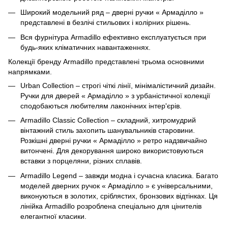
Широкий модельний ряд – дверні ручки « Армаділло »
представлені в безлічі стильових і колірних рішень.
Вся фурнітура Armadillo ефективно експлуатується при
будь-яких кліматичних навантаженнях.
Колекції бренду Armadillo представлені трьома основними
напрямками.
Urban Collection – строгі чіткі лінії, мінімалістичний дизайн.
Ручки для дверей « Армаділло » з урбаністичної колекції
сподобаються любителям лаконічних інтер'єрів.
Armadillo Classic Collection – складний, хитромудрий
вінтажний стиль захопить шанувальників старовини.
Розкішні дверні ручки « Армаділло » ретро надзвичайно
витончені. Для декорування широко використовуються
вставки з порцеляни, різних сплавів.
Armadillo Legend – завжди модна і сучасна класика. Багато
моделей дверних ручок « Армаділло » є універсальними,
виконуються в золотих, сріблястих, бронзових відтінках. Ця
лінійка Armadillo розроблена спеціально для цінителів
елегантної класики.