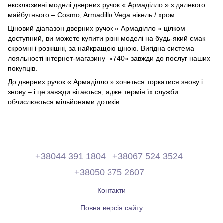
ексклюзивні моделі дверних ручок « Армаділло » з далекого
майбутнього – Cosmo, Armadillo Vega нікель / хром.
Ціновий діапазон дверних ручок « Армаділло » цілком
доступний, ви можете купити різні моделі на будь-який смак –
скромні і розкішні, за найкращою ціною. Вигідна система
лояльності інтернет-магазину «‎740» ‎завжди до послуг наших
покупців.
До дверних ручок « Армаділло » хочеться торкатися знову і
знову – і це завжди вітається, адже термін їх служби
обчислюється мільйонами дотиків.
+38044 391 1804
+38067 524 3524
+38050 375 2607
Контакти
Повна версія сайту