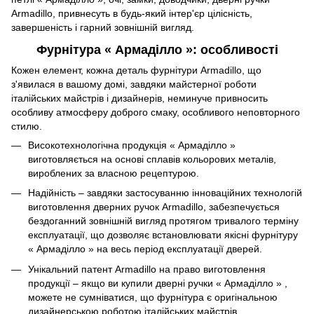
Armadillo, привнесуть в будь-який інтер'єр цілісність,
завершеність і гарний зовнішній вигляд.
Фурнітура « Армаділло »: особливості
Кожен елемент, кожна деталь фурнітури Armadillo, що
з'явилася в вашому домі, завдяки майстерної роботи
італійських майстрів і дизайнерів, неминуче привносить
особливу атмосферу доброго смаку, особливого неповторного
стилю.
Високотехнологічна продукція « Армаділло »
виготовляється на основі сплавів кольорових металів,
вироблених за власною рецептурою.
Надійність – завдяки застосуванню інноваційних технологій
виготовлення дверних ручок Armadillo, забезпечується
бездоганний зовнішній вигляд протягом тривалого терміну
експлуатації, що дозволяє встановлювати якісні фурнітуру
« Армаділло » на весь період експлуатації дверей.
Унікальний патент Armadillo на право виготовлення
продукції – якщо ви купили дверні ручки « Армаділло » ,
можете не сумніватися, що фурнітура є оригінальною
дизайнерською роботою італійських майстрів.