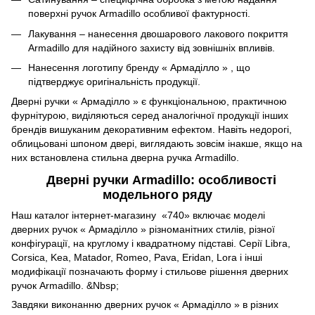
поверхні ручок Armadillo особливої ​​фактурності.
Лакування – нанесення двошарового лакового покриття
Armadillo для надійного захисту від зовнішніх впливів.
Нанесення логотипу бренду « Армаділло » , що
підтверджує оригінальність продукції.
Дверні ручки « Армаділло » є функціональною, практичною
фурнітурою, виділяються серед аналогічної продукції інших
брендів вишуканим декоративним ефектом. Навіть недорогі,
облицьовані шпоном двері, виглядають зовсім інакше, якщо на
них встановлена ​​стильна дверна ручка Armadillo.
Дверні ручки Armadillo: особливості
модельного ряду
Наш каталог інтернет-магазину «‎740»‎ включає моделі
дверних ручок « Армаділло » різноманітних стилів, різної
конфігурації, на круглому і квадратному підставі. Серії Libra,
Corsica, Kea, Matador, Romeo, Pava, Eridan, Lora і інші
модифікації позначають форму і стильове рішення дверних
ручок Armadillo. &Nbsp;
Завдяки виконанню дверних ручок « Армаділло » в різних