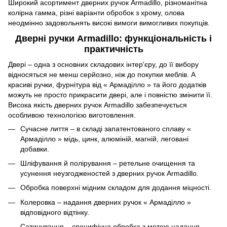
Широкий асортимент дверних ручок Armadillo, різноманітна
колірна гамма, різні варіанти обробок з хрому, олова
неодмінно задовольнять високі вимоги вимогливих покупців.
Дверні ручки Armadillo: функціональність і
практичність
Двері – одна з основних складових інтер'єру, до її вибору
відносяться не менш серйозно, ніж до покупки меблів. А
красиві ручки, фурнітура від « Армаділло » та його додатків
можуть не просто прикрасити двері, але і повністю змінити її.
Висока якість дверних ручок Armadillo забезпечується
особливою технологією виготовлення.
Сучасне лиття – в складі запатентованого сплаву «
Армаділло » мідь, цинк, алюміній, магній, леговані
добавки.
Шліфування й полірування – ретельне очищення та
усунення неузгодженостей з дверних ручок Armadillo.
Обробка поверхні мідним складом для додання міцності.
Колеровка – надання дверних ручок « Армаділло »
відповідного відтінку.
Сатинування – специфічна обробка з метою надання