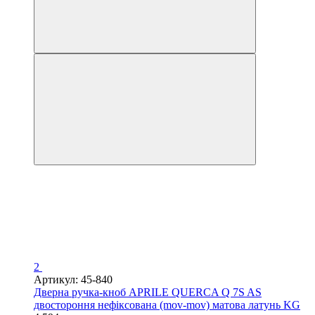
2
Артикул: 45-840
Дверна ручка-кноб APRILE QUERCA Q 7S AS
двостороння нефіксована (mov-mov) матова латунь KG