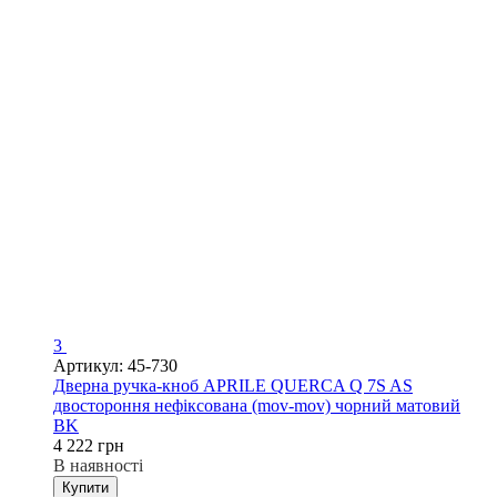
3
Артикул: 45-730
Дверна ручка-кноб APRILE QUERCA Q 7S AS
двостороння нефіксована (mov-mov) чорний матовий
BK
4 222 грн
В наявності
Купити