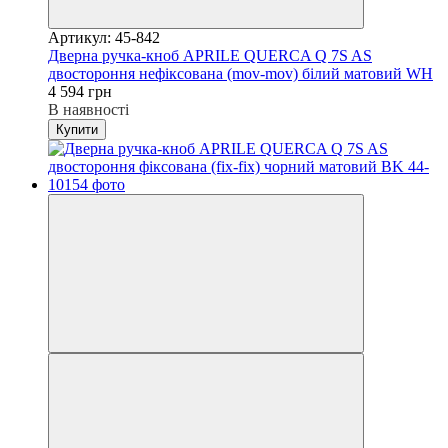
Артикул: 45-842
Дверна ручка-кноб APRILE QUERCA Q 7S AS
двостороння нефіксована (mov-mov) білий матовий WH
4 594 грн
В наявності
Купити