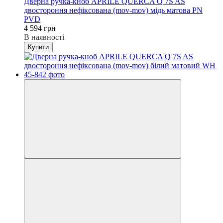
Дверна ручка-кноб APRILE QUERCA Q 7S AS
двостороння нефіксована (mov-mov) мідь матова PN
PVD
4 594 грн
В наявності
Купити