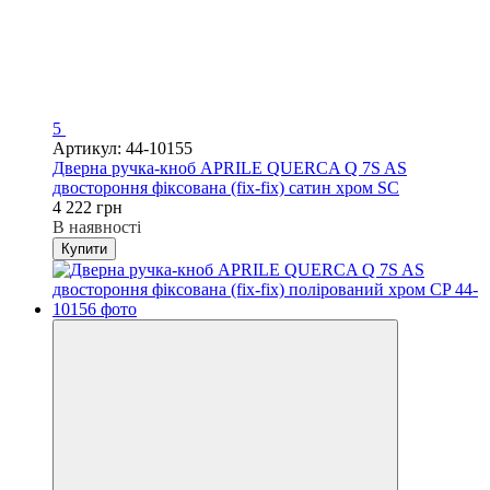
5
Артикул: 44-10155
Дверна ручка-кноб APRILE QUERCA Q 7S AS
двостороння фіксована (fix-fix) сатин хром SC
4 222 грн
В наявності
Купити