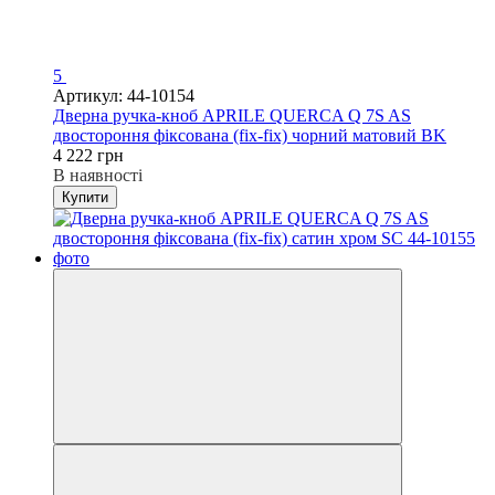
5
Артикул: 44-10154
Дверна ручка-кноб APRILE QUERCA Q 7S AS
двостороння фіксована (fix-fix) чорний матовий BK
4 222 грн
В наявності
Купити