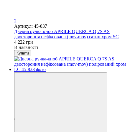
2
Артикул: 45-837
Дверна ручка-кноб APRILE QUERCA Q 7S AS
двостороння нефіксована (mov-mov) сатин хром SC
4 222 грн
В наявності
Купити