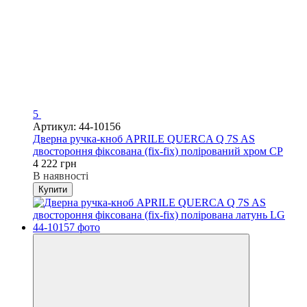
5
Артикул: 44-10156
Дверна ручка-кноб APRILE QUERCA Q 7S AS
двостороння фіксована (fix-fix) полірований хром CP
4 222 грн
В наявності
Купити