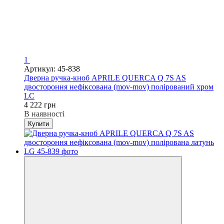
1
Артикул: 45-838
Дверна ручка-кноб APRILE QUERCA Q 7S AS
двостороння нефіксована (mov-mov) полірований хром
LC
4 222 грн
В наявності
Купити