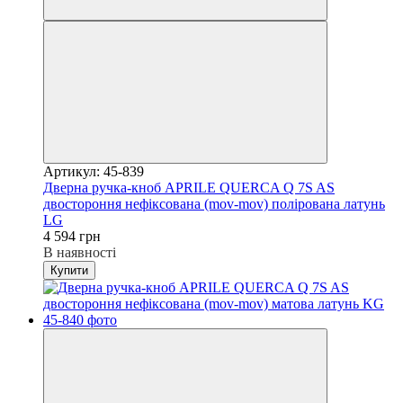
Артикул: 45-839
Дверна ручка-кноб APRILE QUERCA Q 7S AS
двостороння нефіксована (mov-mov) полірована латунь
LG
4 594 грн
В наявності
Купити