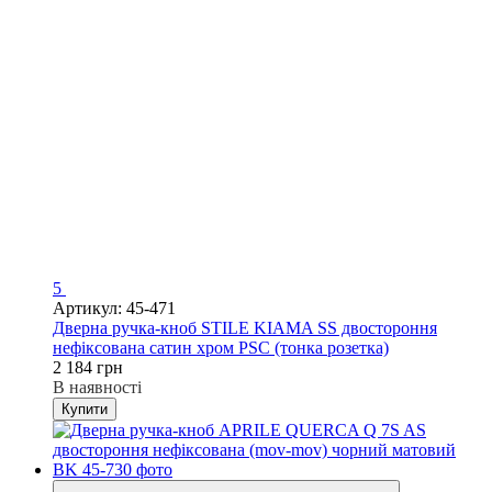
5
Артикул: 45-471
Дверна ручка-кноб STILE KIAMA SS двостороння
нефіксована сатин хром PSC (тонка розетка)
2 184 грн
В наявності
Купити