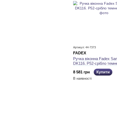
Артикул: 44-7373
FADEX
Ручка віконна Fadex Sa
DK116. P52-срібло темн
8 581 грн
Купити
В наявності