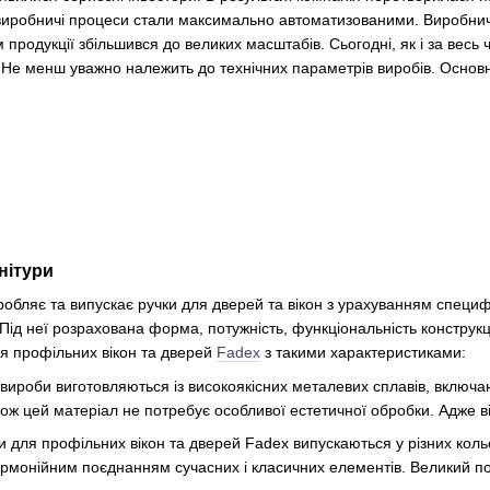
виробничі процеси стали максимально автоматизованими. Виробничі
продукції збільшився до великих масштабів. Сьогодні, як і за весь 
 Не менш уважно належить до технічних параметрів виробів. Основні 
нітури
робляє та випускає ручки для дверей та вікон з урахуванням специфі
 Під неї розрахована форма, потужність, функціональність конструкці
я профільних вікон та дверей
Fadex
з такими характеристиками:
 вироби виготовляються із високоякісних металевих сплавів, включаю
кож цей матеріал не потребує особливої естетичної обробки. Адже ві
 для профільних вікон та дверей Fadex випускаються у різних кольо
 гармонійним поєднанням сучасних і класичних елементів. Великий по