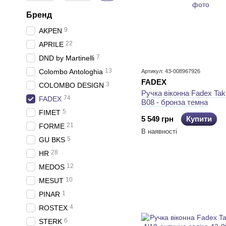
Бренд
9
AKPEN
22
APRILE
7
DND by Martinelli
13
Colombo Antologhia
Артикул: 43-008967926
FADEX
3
COLOMBO DESIGN
Ручка віконна Fadex Ta
74
FADEX
B08 - бронза темна
5
FIMET
5 549 грн
Купити
21
FORME
В наявності
5
GU BKS
28
HR
12
MEDOS
10
MESUT
1
PINAR
4
ROSTEX
6
STERK