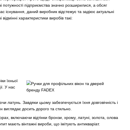
 потужності підприємства значно розширилися, а обсяг
час існування, даний виробник відстежує та задіює актуальні
відмінні характеристики виробів такі:
ки їхньої
ї. У нас
чи латунь. Завдяки цьому забезпечується їхня довговічність і
н виглядає досить дорого та стильно.
рах, включаючи відтінки бронзи, хрому, латуні, золота, олова
пит мають вінтажні вироби, що імітують антикваріат.