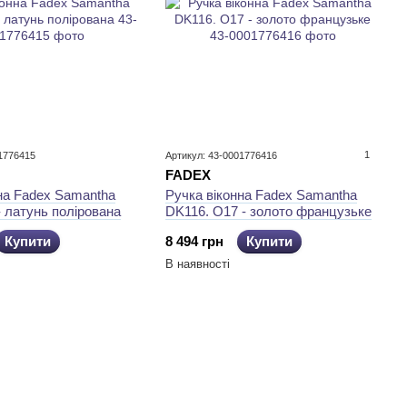
1
1776415
Артикул: 43-0001776416
FADEX
на Fadex Samantha
Ручка віконна Fadex Samantha
- латунь полірована
DK116. O17 - золото французьке
Купити
8 494 грн
Купити
В наявності