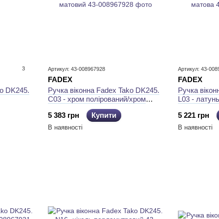
3
Артикул: 43-008967928
Артикул: 43-008
FADEX
FADEX
ko DK245.
Ручка віконна Fadex Tako DK245.
Ручка вікон
C03 - хром полірований/хром
L03 - латун
матовий
матова
5 383 грн
Купити
5 221 грн
В наявності
В наявності