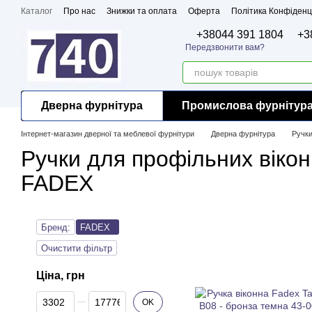
Перейти до основного контенту
Каталог
Про нас
Знижки та оплата
Оферта
Політика Конфіденц
Бренди
Сертифікати
+38044 391 1804
+3
Передзвонити вам?
Дверна фурнітура
Промислова фурнітур
Інтернет-магазин дверної та меблевої фурнітури
Дверна фурнітура
Ручки
Ручки для профільних вікон
FADEX
Бренд:
FADEX
Очистити фільтр
Ціна, грн
Від Ціна, грн
До Ціна, грн
OK