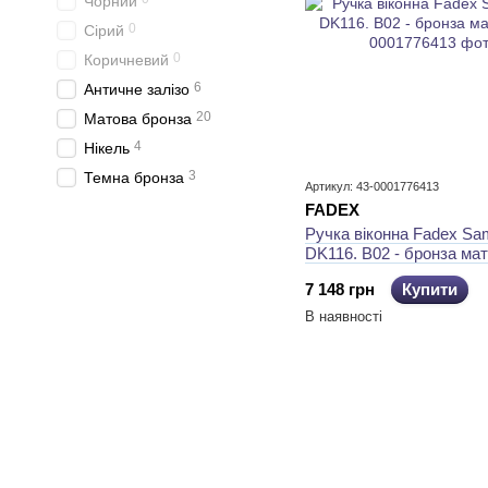
Чорний
0
Сірий
0
Коричневий
6
Античне залізо
20
Матова бронза
4
Нікель
3
Темна бронза
Артикул: 43-0001776413
FADEX
Ручка віконна Fadex Sa
DK116. B02 - бронза ма
7 148 грн
Купити
В наявності