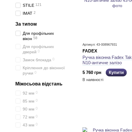
121
STILE
2
IMAT
За типом
Для профільних
58
вікон
Артикул: 43-008967931
Для профільних
FADEX
0
дверей
Ручка віконна Fadex Ta
0
Замок блокада
N10-античне залізо
Кріплення до віконної
5 760 грн
Купити
0
ручки
В наявності
Міжосьова відстань
0
92 мм
0
85 мм
0
90 мм
0
72 мм
0
43 мм