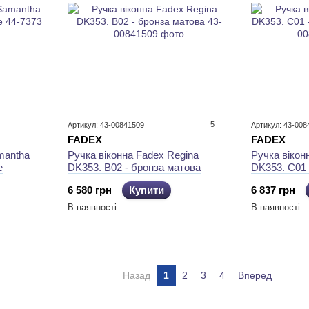
5
Артикул: 43-00841509
Артикул: 43-008
FADEX
FADEX
mantha
Ручка віконна Fadex Regina
Ручка вікон
е
DK353. B02 - бронза матова
DK353. C01 
6 580 грн
Купити
6 837 грн
В наявності
В наявності
Назад
1
2
3
4
Вперед