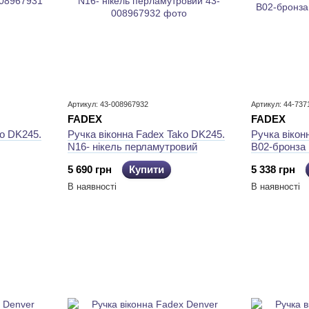
Артикул: 43-008967932
Артикул: 44-737
FADEX
FADEX
ko DK245.
Ручка віконна Fadex Tako DK245.
Ручка вікон
N16- нікель перламутровий
B02-бронза
5 690 грн
Купити
5 338 грн
В наявності
В наявності