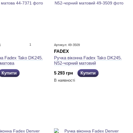
1
1
Артикул: 49-3509
FADEX
на Fadex Tako DK245.
Ручка віконна Fadex Tako DK245.
 матова
N52-чорний матовий
Купити
5 293 грн
Купити
В наявності