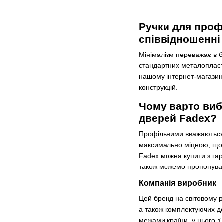
Ручки для проф
співвідношенні
Мінімалізм переважає в б
стандартних металопласти
нашому інтернет-магазині
конструкцій.
Чому варто виб
дверей Fadex?
Профільними вважаються д
максимально міцною, щоб
Fadex можна купити з га
також можемо пропонуват
Компанія виробник
Цей бренд на світовому ри
а також комплектуючих до
межами країни, у нього з