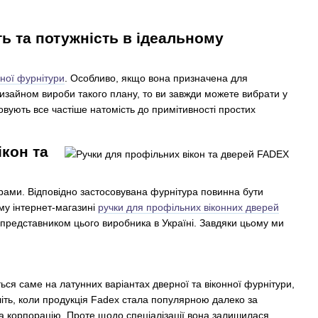
ть та потужність в ідеальному
ної фурнітури
. Особливо, якщо вона призначена для
 дизайном вироби такого плану, то ви завжди можете вибрати у
овують все частіше натомість до примітивності простих
кон та
а рами. Відповідно застосовувана фурнітура повинна бути
му інтернет-магазині
ручки для профільних віконних дверей
представником цього виробника в Україні. Завдяки цьому ми
ться саме на латунних варіантах дверної та віконної фурнітури,
літь, коли продукція Fadex стала популярною далеко за
на корпорацію. Проте щодо спеціалізації вона залишилася