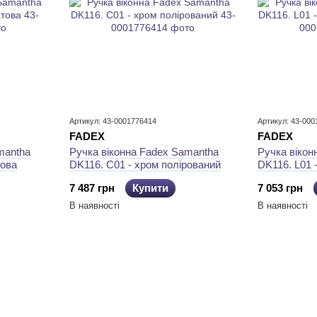
Артикул: 43-0001776414
Артикул: 43-000
FADEX
FADEX
mantha
Ручка віконна Fadex Samantha
Ручка вікон
това
DK116. C01 - хром полірований
DK116. L01 
7 487 грн
Купити
7 053 грн
В наявності
В наявності