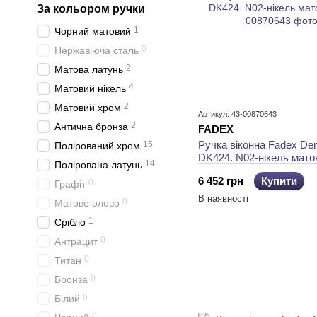
За кольором ручки
1
Чорний матовий
0
Нержавіюча сталь
2
Матова латунь
4
Матовий нікель
2
Матовий хром
Артикул: 43-00870643
2
Антична бронза
FADEX
Ручка віконна Fadex De
15
Полірований хром
DK424. N02-нікель мато
14
Полірована латунь
6 452 грн
Купити
0
Графіт
В наявності
0
Матове олово
1
Срібло
0
Антрацит
0
Титан
0
Бронза
0
Білий
0