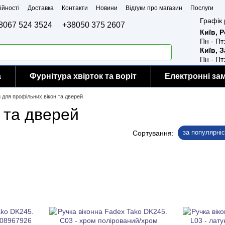
ійності
Доставка
Контакти
Новини
Відгуки про магазин
Послуги
Графік 
8067 524 3524
+38050 375 2607
Київ, 
Пн - Пт
Київ, 
Пн - Пт
а
Фурнітура хвірток та воріт
Електронні за
 для профільних вікон та дверей
 та дверей
за популярні
Сортування: