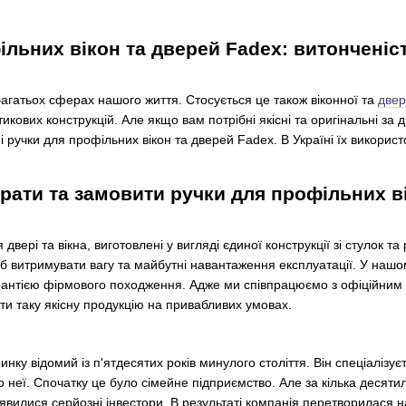
ільних вікон та дверей Fadex: витонченіс
агатьох сферах нашого життя. Стосується це також віконної та
двер
кових конструкцій. Але якщо вам потрібні якісні та оригінальні за
 ручки для профільних вікон та дверей Fadex. В Україні їх використ
рати та замовити ручки для профільних ві
вері та вікна, виготовлені у вигляді єдиної конструкції зі стулок т
 витримувати вагу та майбутні навантаження експлуатації. У нашо
рантією фірмового походження. Адже ми співпрацюємо з офіційним 
и таку якісну продукцію на привабливих умовах.
нку відомий із п'ятдесятих років минулого століття. Він спеціалізує
 неї. Спочатку це було сімейне підприємство. Але за кілька десяти
'явилися серйозні інвестори. В результаті компанія перетворилася 