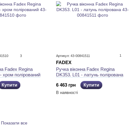
1
41510
3
Артикул: 43-00841511
FADEX
Ручка віконна Fadex Regina
на Fadex Regina
DK353. L01 - латунь полірована
- хром полірований
6 463 грн
Купити
Купити
В наявності
Показати все