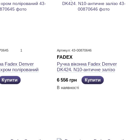
70645
1
Артикул: 43-00870646
FADEX
Ручка віконна Fadex Denver
на Fadex Denver
DK424. N10-античне залізо
-хром полірований
6 556 грн
Купити
Купити
В наявності