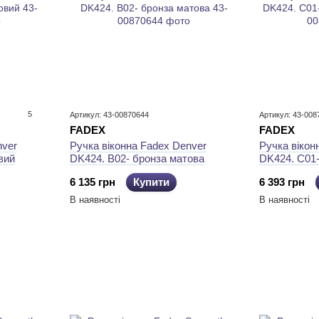
5
Артикул: 43-00870644
Артикул: 43-008
FADEX
FADEX
nver
Ручка віконна Fadex Denver
Ручка вікон
вий
DK424. B02- бронза матова
DK424. C01
6 135 грн
Купити
6 393 грн
В наявності
В наявності