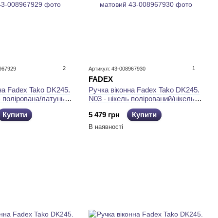
2
1
967929
Артикул: 43-008967930
FADEX
на Fadex Tako DK245.
Ручка віконна Fadex Tako DK245.
ь полірована/латунь
N03 - нікель полірований/нікель
матовий
Купити
5 479 грн
Купити
В наявності