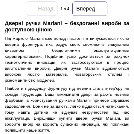
Назад
Вперед
1
з 4
Дверні ручки Mariani – бездоганні вироби за
доступною ціною
Під маркою Mariani вже понад півстоліття випускається якісна
дверна фурнітура, яка радує своїх споживачів вишуканим
дизайном і бездоганними експлуатаційними
характеристиками. Подібний успіх досягається за рахунок
технологічних інновацій, які застосовуються в процесі
виготовлення виробів. Дверні ручки Mariani відрізняються
високою якістю матеріалів, новаторським стилем і
різноманітністю моделей.
Підібрати підходящу фурнітуру під певний стиль інтер'єру не
складе труднощів. Ваші міжкімнатні двері заграють новими
фарбами, а користування ручками Mariani принесе справжнє
задоволення. Вони не заїдають, легко піддаються натискання,
тому навіть дитина не відчуває незручностей під час
експлуатації. Вирішивши купити дверні ручки Mariani, ви
зробите вибір на користь сучасних інновацій, які покликані
поліпшити наше життя.