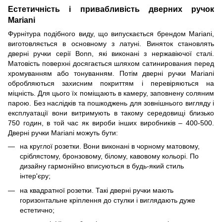
Естетичність і привабливість дверних ручок
Mariani
Фурнітура подібного виду, що випускається брендом Mariani,
виготовляється в основному з латуні. Виняток становлять
дверні ручки серії Bonn, які виконані з нержавіючої сталі.
Матовість поверхні досягається шляхом сатинирования перед
хромуванням або тонуванням. Потім дверні ручки Mariani
обробляються захисним покриттям і перевіряються на
міцність. Для цього їх поміщають в камеру, заповнену соляним
парою. Без наслідків та пошкоджень для зовнішнього вигляду і
експлуатації вони витримують в такому середовищі близько
750 годин, в той час як вироби інших виробників – 400-500.
Дверні ручки Mariani можуть бути:
на круглої розетки. Вони виконані в чорному матовому,
сріблястому, бронзовому, білому, кавовому кольорі. По
дизайну гармонійно вписуються в будь-який стиль
інтер'єру;
на квадратної розетки. Такі дверні ручки мають
горизонтальне кріплення до стулки і виглядають дуже
естетично;