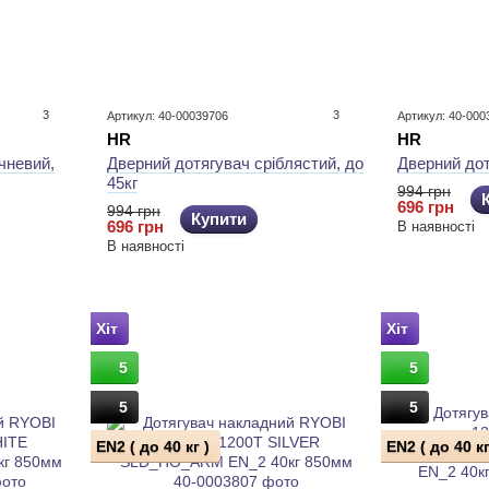
3
3
Артикул: 40-00039706
Артикул: 40-000
HR
HR
чневий,
Дверний дотягувач сріблястий, до
Дверний дот
45кг
994 грн
696 грн
994 грн
Купити
696 грн
В наявності
В наявності
Хіт
Хіт
5
5
5
5
EN2 ( до 40 кг )
EN2 ( до 40 кг