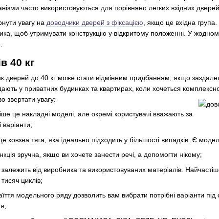
нізми часто використовуються для порівняно легких вхідних дверей
рнути увагу на
доводчики дверей з фіксацією
, якщо це вхідна група
ка, щоб утримувати конструкцію у відкритому положенні. У жодному
.
в 40 кг
 дверей до 40 кг може стати відмінним придбанням, якщо заздалегі
ають у приватних будинках та квартирах, коли хочеться комплексно
во звертати увагу:
іше це накладні моделі, але окремі користувачі вважають за
 варіанти;
це ковзна тяга, яка ідеально підходить у більшості випадків. Є модел
ункція зручна, якщо ви хочете занести речі, а допомогти нікому;
е залежить від виробника та використовуваних матеріалів. Найчастіш
 тисяч циклів;
їття модельного ряду дозволить вам вибрати потрібні варіанти під 
я;