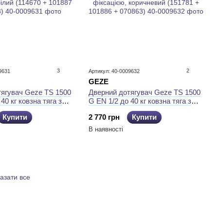
3
2
9631
Артикул: 40-0009632
GEZE
тягувач Geze TS 1500
Дверний дотягувач Geze TS 1500
40 кг ковзна тяга з
G EN 1/2 до 40 кг ковзна тяга з
білий (114670 + 101887
фіксацією, коричневий (151781 +
Купити
2 770 грн
Купити
101886 + 070863)
В наявності
азати все