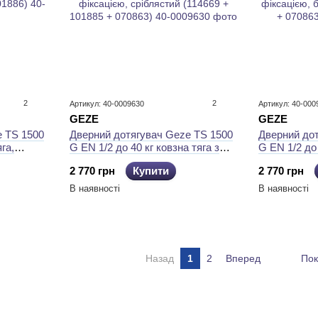
2
2
Артикул: 40-0009630
Артикул: 40-000
GEZE
GEZE
e TS 1500
Дверний дотягувач Geze TS 1500
Дверний до
га,
G EN 1/2 до 40 кг ковзна тяга з
G EN 1/2 до 
01886)
фіксацією, сріблястий (114669 +
фіксацією, 
2 770 грн
Купити
2 770 грн
101885 + 070863)
+ 070863)
В наявності
В наявності
Назад
1
2
Вперед
Пок