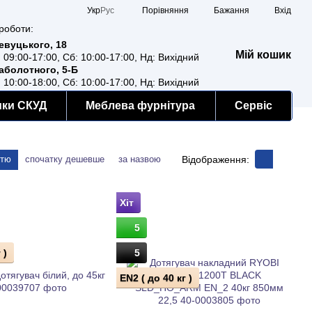
Порівняння
Укр
Рус
Бажання
Вхід
роботи:
Ревуцького, 18
Мій кошик
: 09:00-17:00, Сб: 10:00-17:00, Нд: Вихідний
Заболотного, 5-Б
: 10:00-18:00, Сб: 10:00-17:00, Нд: Вихідний
мки СКУД
Меблева фурнітура
Сервіс
Відображення:
стю
спочатку дешевше
за назвою
Хіт
5
 )
5
EN2 ( до 40 кг )