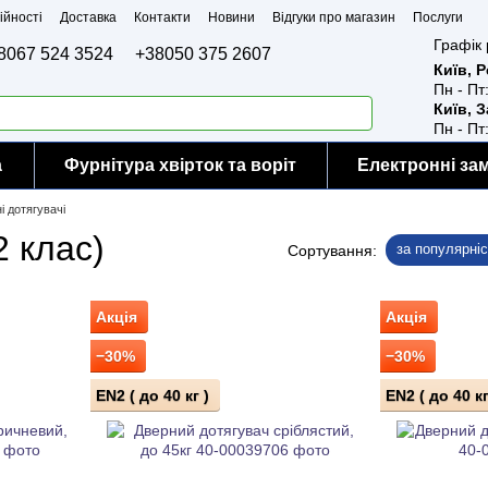
ійності
Доставка
Контакти
Новини
Відгуки про магазин
Послуги
Графік 
8067 524 3524
+38050 375 2607
Київ, 
Пн - Пт
Київ, 
Пн - Пт
а
Фурнітура хвірток та воріт
Електронні за
і дотягувачі
2 клас)
за популярні
Сортування:
Акція
Акція
−30%
−30%
EN2 ( до 40 кг )
EN2 ( до 40 кг