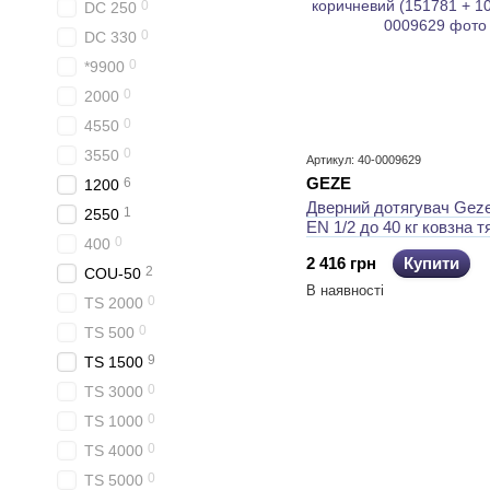
0
DC 250
0
DC 330
0
*9900
0
2000
0
4550
0
3550
Артикул: 40-0009629
GEZE
6
1200
Дверний дотягувач Gez
1
2550
EN 1/2 до 40 кг ковзна тя
0
400
коричневий (151781 + 1
2 416 грн
Купити
2
COU-50
В наявності
0
TS 2000
0
TS 500
9
TS 1500
0
TS 3000
0
TS 1000
0
TS 4000
0
TS 5000