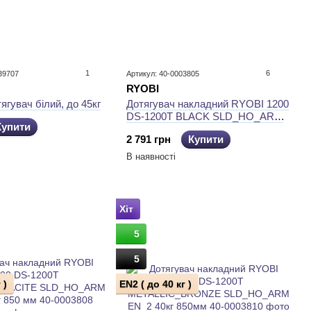
1
6
39707
Артикул: 40-0003805
RYOBI
ягувач білий, до 45кг
Дотягувач накладний RYOBI 1200
DS-1200T BLACK SLD_HO_ARM
Купити
EN_2 40кг 850мм 22,5
2 791 грн
Купити
В наявності
Хіт
5
5
 )
EN2 ( до 40 кг )