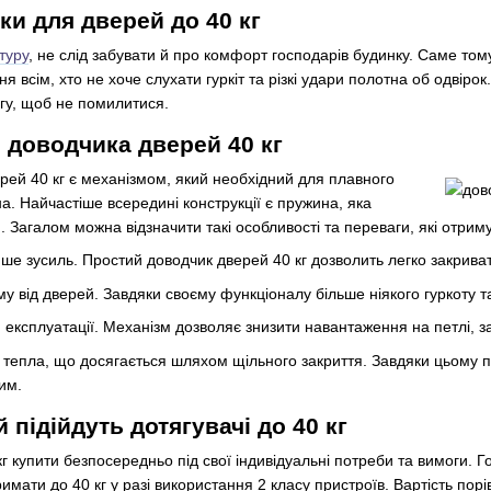
ки для дверей до 40 кг
туру
, не слід забувати й про комфорт господарів будинку. Саме том
 всім, хто не хоче слухати гуркіт та різкі удари полотна об одвірок
гу, щоб не помилитися.
 доводчика дверей 40 кг
рей 40 кг є механізмом, який необхідний для плавного
а. Найчастіше всередині конструкції є пружина, яка
. Загалом можна відзначити такі особливості та переваги, які отрим
е зусиль. Простий доводчик дверей 40 кг дозволить легко закривати
у від дверей. Завдяки своєму функціоналу більше ніякого гуркоту т
 експлуатації. Механізм дозволяє знизити навантаження на петлі, з
тепла, що досягається шляхом щільного закриття. Завдяки цьому пр
им.
 підійдуть дотягувачі до 40 кг
г купити безпосередньо під свої індивідуальні потреби та вимоги.
имати до 40 кг у разі використання 2 класу пристроїв. Вартість по