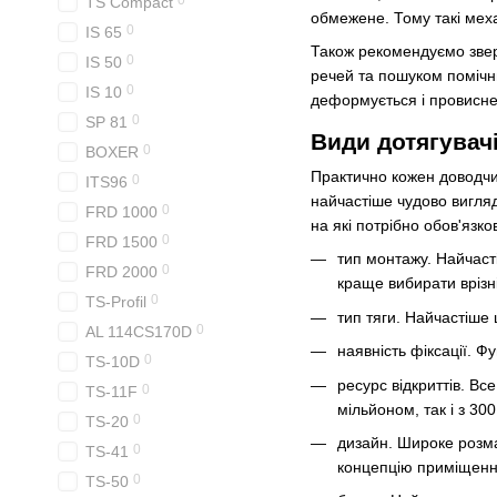
0
TS Compact
обмежене. Тому такі меха
0
IS 65
Також рекомендуємо зве
0
IS 50
речей та пошуком помічни
0
IS 10
деформується і провисне
0
SP 81
Види дотягувачі
0
BOXER
Практично кожен доводчик
0
ITS96
найчастіше чудово вигляд
0
FRD 1000
на які потрібно обов'язко
0
FRD 1500
тип монтажу. Найчаст
0
FRD 2000
краще вибирати врізні
0
TS-Profil
тип тяги. Найчастіше 
0
AL 114CS170D
наявність фіксації. Ф
0
TS-10D
ресурс відкриттів. Вс
0
TS-11F
мільйоном, так і з 300
0
TS-20
дизайн. Широке розма
0
TS-41
концепцію приміщенн
0
TS-50