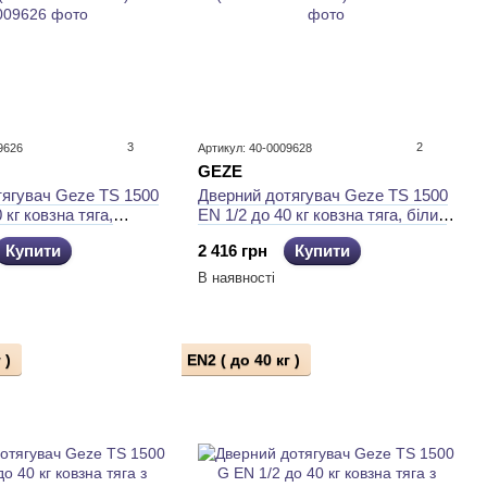
3
2
9626
Артикул: 40-0009628
GEZE
тягувач Geze TS 1500
Дверний дотягувач Geze TS 1500
 кг ковзна тяга,
EN 1/2 до 40 кг ковзна тяга, білий
(114669 + 101885)
(114670 + 101887)
Купити
2 416 грн
Купити
В наявності
 )
EN2 ( до 40 кг )