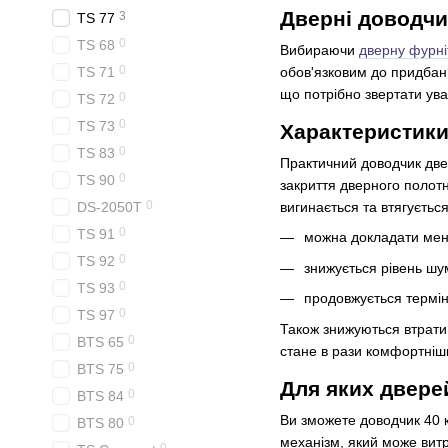
Дверні доводчи
3
TS 77
0
TS 68
Вибираючи
дверну фурні
0
TS 71
обов'язковим до придбання
що потрібно звертати ува
0
TS 72
0
TS 73
Характеристики
0
TS 83
Практичний доводчик две
0
TS 90
закриття дверного полотн
0
DS-2050T
вигинається та втягується
0
TS 91
можна докладати менш
0
TS 92
знижується рівень шум
0
TS 93
продовжується термін
0
TS 97
Також знижуються втрати 
0
BTS 65
стане в рази комфортніш
0
BTS 75
Для яких дверей
0
BTS 84
Ви зможете доводчик 40 к
0
BTS 80
механізм, який може витр