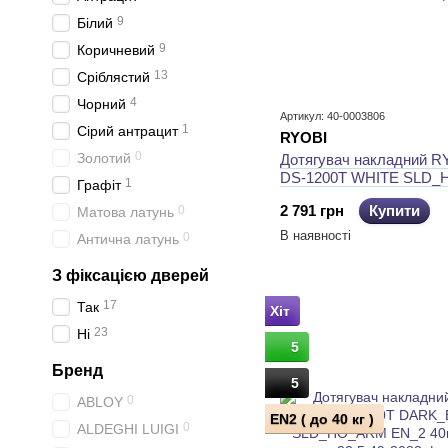
9
Білий
9
Коричневий
13
Сріблястий
4
Чорний
Артикул: 40-0003806
1
Сірий антрацит
RYOBI
0
Золотий
Дотягувач накладний R
DS-1200T WHITE SLD
1
Графіт
EN_2 40кг 850мм 22,5
2 791 грн
Купити
0
Матова латунь
В наявності
0
Антична латунь
З фіксацією дверей
17
Так
Хіт
23
Ні
5
Бренд
5
0
ABLOY
EN2 ( до 40 кг )
0
ALDEGHI LUIGI