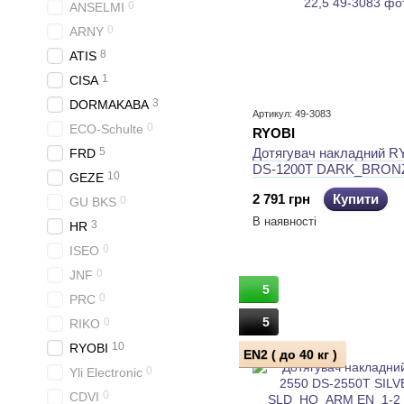
0
ANSELMI
0
ARNY
8
ATIS
1
CISA
3
DORMAKABA
Артикул: 49-3083
0
ECO-Schulte
RYOBI
5
Дотягувач накладний R
FRD
DS-1200T DARK_BRON
10
GEZE
SLD_HO_ARM EN_2 40к
2 791 грн
Купити
0
22,5
GU BKS
В наявності
3
HR
0
ISEO
0
JNF
5
0
PRC
5
0
RIKO
10
RYOBI
EN2 ( до 40 кг )
0
Yli Electronic
0
CDVI