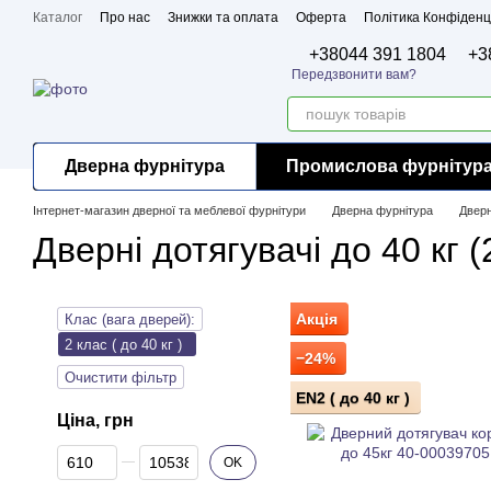
Перейти до основного контенту
Каталог
Про нас
Знижки та оплата
Оферта
Політика Конфіденц
Бренди
Сертифікати
+38044 391 1804
+3
Передзвонити вам?
Дверна фурнітура
Промислова фурнітур
Інтернет-магазин дверної та меблевої фурнітури
Дверна фурнітура
Дверн
Дверні дотягувачі до 40 кг (
Акція
Клас (вага дверей):
2 клас ( до 40 кг )
−24%
Очистити фільтр
EN2 ( до 40 кг )
Ціна, грн
Від Ціна, грн
До Ціна, грн
OK