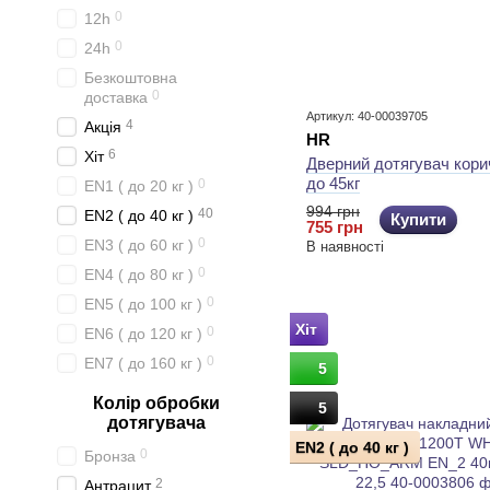
0
12h
0
24h
Безкоштовна
0
доставка
Артикул: 40-00039705
4
Акція
HR
6
Хіт
Дверний дотягувач кори
до 45кг
0
EN1 ( до 20 кг )
994 грн
40
EN2 ( до 40 кг )
Купити
755 грн
0
EN3 ( до 60 кг )
В наявності
0
EN4 ( до 80 кг )
0
EN5 ( до 100 кг )
Хіт
0
EN6 ( до 120 кг )
0
EN7 ( до 160 кг )
5
Колір обробки
5
дотягувача
EN2 ( до 40 кг )
0
Бронза
2
Антрацит