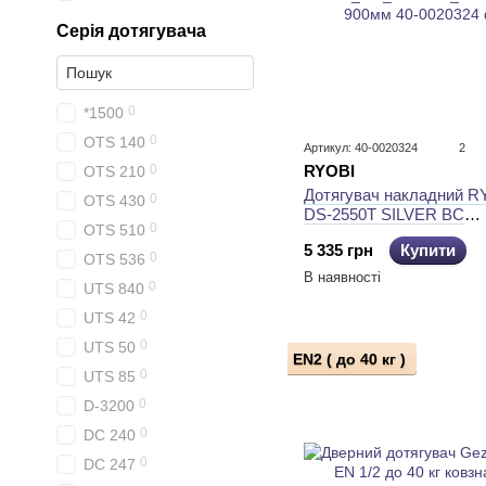
Серія дотягувача
0
*1500
0
OTS 140
Артикул: 40-0020324
2
0
RYOBI
OTS 210
Дотягувач накладний R
0
OTS 430
DS-2550T SILVER BC
0
OTS 510
SLD_HO_ARM EN_1-2 д
5 335 грн
Купити
900мм
0
OTS 536
В наявності
0
UTS 840
0
UTS 42
0
UTS 50
EN2 ( до 40 кг )
0
UTS 85
0
D-3200
0
DC 240
0
DC 247