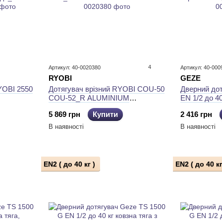
4
Артикул: 40-0020380
Артикул: 40-000
RYOBI
GEZE
Дотягувач врізний RYOBI COU-50
Дверний до
YOBI 2550
COU-52_R ALUMINIUM
EN 1/2 до 40
SLD_ARM EN_2 45кг 900мм LEFT
сріблястий 
о_45кг
5 869 грн
Купити
2 416 грн
FIRE
В наявності
В наявності
EN2 ( до 40 кг )
EN2 ( до 40 кг