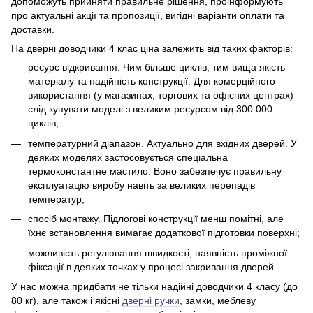
допоможуть прийняти правильне рішення, проінформують
про актуальні акції та пропозиції, вигідні варіанти оплати та
доставки.
На дверні доводчики 4 клас ціна залежить від таких факторів:
ресурс відкривання. Чим більше циклів, тим вища якість
матеріалу та надійність конструкції. Для комерційного
використання (у магазинах, торгових та офісних центрах)
слід купувати моделі з великим ресурсом від 300 000
циклів;
температурний діапазон. Актуально для вхідних дверей. У
деяких моделях застосовується спеціальна
термоконстантне мастило. Воно забезпечує правильну
експлуатацію виробу навіть за великих перепадів
температур;
спосіб монтажу. Підлогові конструкції менш помітні, але
їхнє встановлення вимагає додаткової підготовки поверхні;
можливість регулювання швидкості; наявність проміжної
фіксації в деяких точках у процесі закривання дверей.
У нас можна придбати не тільки надійні доводчики 4 класу (до
80 кг), але також і якісні
дверні ручки
, замки, меблеву