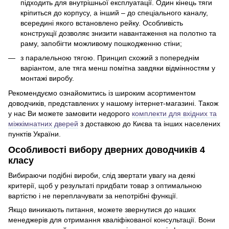
підходить для внутрішньої експлуатації. Один кінець тяги
кріпиться до корпусу, а інший – до спеціального каналу,
всередині якого встановлено рейку. Особливість
конструкції дозволяє знизити навантаження на полотно та
раму, запобігти можливому пошкодженню стіни;
з паралельною тягою. Принцип схожий з попереднім
варіантом, але тяга менш помітна завдяки відмінностям у
монтажі виробу.
Рекомендуємо ознайомитись із широким асортиментом
доводчиків, представлених у нашому інтернет-магазині. Також
у нас Ви можете замовити недорого
комплекти для вхідних та
міжкімнатних дверей
з доставкою до Києва та інших населених
пунктів України.
Особливості вибору дверних доводчиків 4
класу
Вибираючи подібні вироби, слід звертати увагу на деякі
критерії, щоб у результаті придбати товар з оптимальною
вартістю і не переплачувати за непотрібні функції.
Якщо виникають питання, можете звернутися до наших
менеджерів для отримання кваліфікованої консультації. Вони