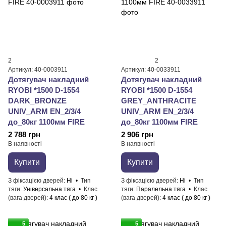
2
2
Артикул: 40-0003911
Артикул: 40-0033911
Дотягувач накладний
Дотягувач накладний
RYOBI *1500 D-1554
RYOBI *1500 D-1554
DARK_BRONZE
GREY_ANTHRACITE
UNIV_ARM EN_2/3/4
UNIV_ARM EN_2/3/4
до_80кг 1100мм FIRE
до_80кг 1100мм FIRE
2 788 грн
2 906 грн
В наявності
В наявності
Купити
Купити
З фіксацією дверей
Ні
Тип
З фіксацією дверей
Ні
Тип
тяги
Універсальна тяга
Клас
тяги
Паралельна тяга
Клас
(вага дверей)
4 клас ( до 80 кг )
(вага дверей)
4 клас ( до 80 кг )
5
5