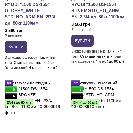
RYOBI *1500 DS-1554
RYOBI *1500 DS-1554
GLOSSY_WHITE
SILVER STD_HO_ARM
STD_HO_ARM EN_2/3/4
EN_2/3/4 до_80кг 1100мм
до_80кг 1100мм
3 560 грн
В наявності
3 560 грн
В наявності
Купити
Купити
З фіксацією дверей
Так
Тип
тяги
Стандартна тяга
Клас
З фіксацією дверей
Так
Тип
(вага дверей)
4 клас ( до 80 кг )
тяги
Стандартна тяга
Клас
(вага дверей)
4 клас ( до 80 кг )
Хіт
Хіт
5
5
5
5
EN4 ( до 80 кг )
EN4 ( до 80 кг )