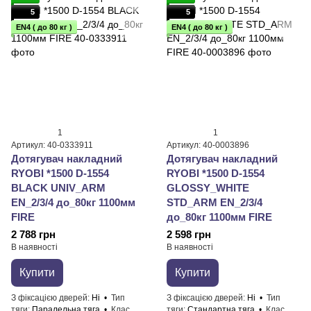
5
5
EN4 ( до 80 кг )
EN4 ( до 80 кг )
1
1
Артикул: 40-0333911
Артикул: 40-0003896
Дотягувач накладний
Дотягувач накладний
RYOBI *1500 D-1554
RYOBI *1500 D-1554
BLACK UNIV_ARM
GLOSSY_WHITE
EN_2/3/4 до_80кг 1100мм
STD_ARM EN_2/3/4
FIRE
до_80кг 1100мм FIRE
2 788 грн
2 598 грн
В наявності
В наявності
Купити
Купити
З фіксацією дверей
Ні
Тип
З фіксацією дверей
Ні
Тип
тяги
Паралельна тяга
Клас
тяги
Стандартна тяга
Клас