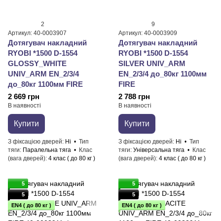
2
9
Артикул: 40-0003907
Артикул: 40-0003909
Дотягувач накладний
Дотягувач накладний
RYOBI *1500 D-1554
RYOBI *1500 D-1554
GLOSSY_WHITE
SILVER UNIV_ARM
UNIV_ARM EN_2/3/4
EN_2/3/4 до_80кг 1100мм
до_80кг 1100мм FIRE
FIRE
2 669 грн
2 788 грн
В наявності
В наявності
Купити
Купити
З фіксацією дверей
Ні
Тип
З фіксацією дверей
Ні
Тип
тяги
Паралельна тяга
Клас
тяги
Універсальна тяга
Клас
(вага дверей)
4 клас ( до 80 кг )
(вага дверей)
4 клас ( до 80 кг )
5
5
5
5
EN4 ( до 80 кг )
EN4 ( до 80 кг )