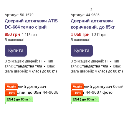
2
Артикул: 50-1579
Артикул: 44-9685
Дверний дотягувач ATIS
Дверний дотягувач
DC-604 темно сірий
коричневий, до 85кг
950 грн
1 058 грн
1 118 грн
1 311 грн
В наявності
В наявності
Купити
Купити
З фіксацією дверей
Ні
Тип
З фіксацією дверей
Ні
Тип
тяги
Стандартна тяга
Клас
тяги
Стандартна тяга
Клас
(вага дверей)
4 клас ( до 80 кг )
(вага дверей)
4 клас ( до 80 кг )
Акція
Акція
−19%
−19%
EN4 ( до 80 кг )
EN4 ( до 80 кг )