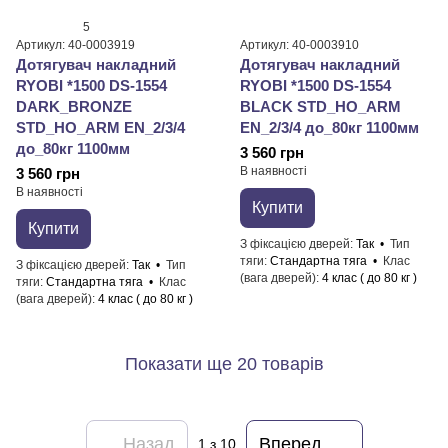
5
Артикул: 40-0003919
Артикул: 40-0003910
Дотягувач накладний
Дотягувач накладний
RYOBI *1500 DS-1554
RYOBI *1500 DS-1554
DARK_BRONZE
BLACK STD_HO_ARM
STD_HO_ARM EN_2/3/4
EN_2/3/4 до_80кг 1100мм
до_80кг 1100мм
3 560 грн
В наявності
3 560 грн
В наявності
Купити
Купити
З фіксацією дверей
Так
Тип
тяги
Стандартна тяга
Клас
З фіксацією дверей
Так
Тип
(вага дверей)
4 клас ( до 80 кг )
тяги
Стандартна тяга
Клас
(вага дверей)
4 клас ( до 80 кг )
Показати ще 20 товарів
Назад
Вперед
1
з 10