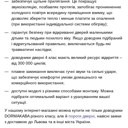
забезпечує щільне прилягання. Це покращує
звукоізоляцію, позбавляє протягів, запобігає проникненню
холодного повітря всередину приміщення взимку, що
дозволяє зберегти тепло і менше платити за опалення
(при використанні індивідуальної системи обігріву);
гарантує безпеку при відкриванні дверей маленькими
дітьми та людьми похилого віку. Якщо доводчик підібраний
і відрегульований правильно, виключаються будь-які
травматичні наслідки;
доводчики дверні 4 клас мають великий ресурс відкриття –
від 300 000 циклів;
плавне замикання виключає гучні звуки та сильні удари,
що забезпечує комфортні умови домашнього чи
комерційного використання;
доступні моделі з різними способами монтажу. Можна
підібрати оптимальний варіант з урахуванням вашої
ситуації.
У нашому інтернет-магазині можна купити не тільки доводчики
DORMAKABA різного класу, але й
пороги дверні
, навісні замки
з доставкою до Львова та в інші міста України.