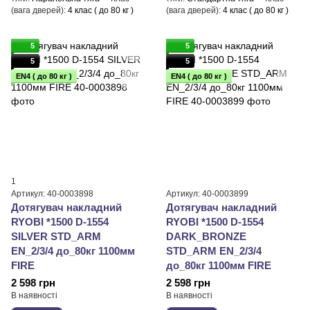
(вага дверей)
4 клас ( до 80 кг )
(вага дверей)
4 клас ( до 80 кг )
5
5
5
5
EN4 ( до 80 кг )
EN4 ( до 80 кг )
1
Артикул: 40-0003898
Артикул: 40-0003899
Дотягувач накладний
Дотягувач накладний
RYOBI *1500 D-1554
RYOBI *1500 D-1554
SILVER STD_ARM
DARK_BRONZE
EN_2/3/4 до_80кг 1100мм
STD_ARM EN_2/3/4
FIRE
до_80кг 1100мм FIRE
2 598 грн
2 598 грн
В наявності
В наявності