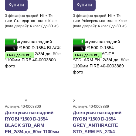
Купити
Купити
З фіксацією дверей
Ні
Тип
З фіксацією дверей
Ні
Тип
тяги
Стандартна тяга
Клас
тяги
Універсальна тяга
Клас
(вага дверей)
4 клас ( до 80 кг )
(вага дверей)
4 клас ( до 80 кг )
5
5
5
5
EN4 ( до 80 кг )
EN4 ( до 80 кг )
5
2
Артикул: 40-0003800
Артикул: 40-0003889
Дотягувач накладний
Дотягувач накладний
RYOBI *1500 D-1554
RYOBI *1500 D-1554
BLACK STD_ARM
GREY_ANTHRACITE
EN_2/3/4 до_80кг 1100мм
STD_ARM EN_2/3/4