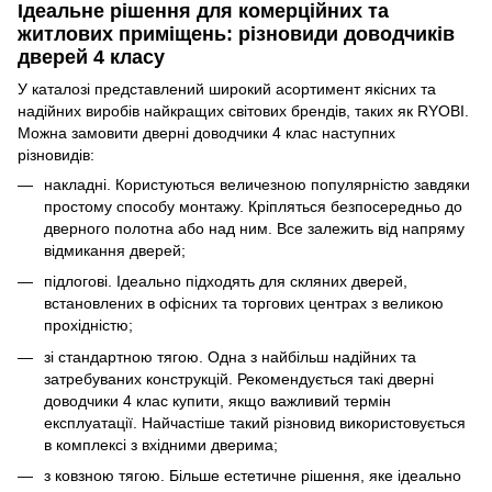
Ідеальне рішення для комерційних та
житлових приміщень: різновиди доводчиків
дверей 4 класу
У каталозі представлений широкий асортимент якісних та
надійних виробів найкращих світових брендів, таких як RYOBI.
Можна замовити дверні доводчики 4 клас наступних
різновидів:
накладні. Користуються величезною популярністю завдяки
простому способу монтажу. Кріпляться безпосередньо до
дверного полотна або над ним. Все залежить від напряму
відмикання дверей;
підлогові. Ідеально підходять для скляних дверей,
встановлених в офісних та торгових центрах з великою
прохідністю;
зі стандартною тягою. Одна з найбільш надійних та
затребуваних конструкцій. Рекомендується такі дверні
доводчики 4 клас купити, якщо важливий термін
експлуатації. Найчастіше такий різновид використовується
в комплексі з вхідними дверима;
з ковзною тягою. Більше естетичне рішення, яке ідеально