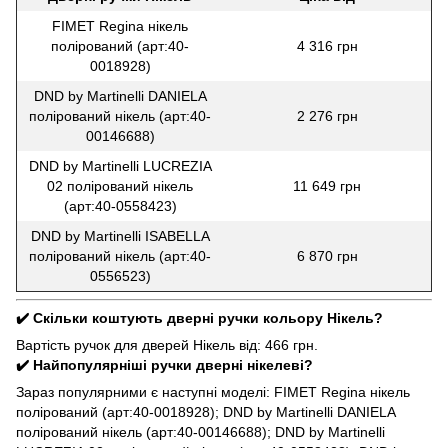
FIMET Regina нікель
полірований (арт:40-
4 316 грн
0018928)
DND by Martinelli DANIELA
полірований нікель (арт:40-
2 276 грн
00146688)
DND by Martinelli LUCREZIA
02 полірований нікель
11 649 грн
(арт:40-0558423)
DND by Martinelli ISABELLA
полірований нікель (арт:40-
6 870 грн
0556523)
✔️ Скільки коштують дверні ручки кольору Нікель?
Вартість ручок для дверей Нікель від: 466 грн.
✔️ Найпопулярніші ручки дверні нікелеві?
Зараз популярними є наступні моделі: FIMET Regina нікель
полірований (арт:40-0018928); DND by Martinelli DANIELA
полірований нікель (арт:40-00146688); DND by Martinelli