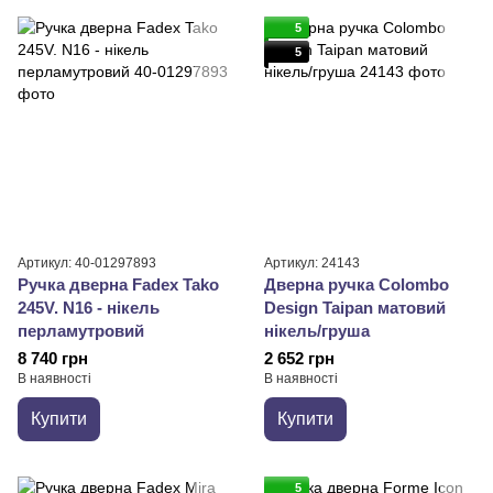
5
5
Артикул: 40-01297893
Артикул: 24143
Ручка дверна Fadex Tako
Дверна ручка Colombo
245V. N16 - нікель
Design Taipan матовий
перламутровий
нікель/груша
8 740 грн
2 652 грн
В наявності
В наявності
Купити
Купити
5