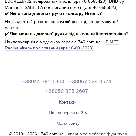
LUCREZIA 02 полірований нікель (арт:40-0558423); DND by
Martinelli ISABELLA полірований нікель (арт:40-0556523).
✔️ Які є типи дверних ручок кольору Нікель?
На квадратній розетці, на круглій розетці, на прямокутній
розетці.
✔️ Яка модель дверної ручки під нікель найпопулярніша?
Найпопулярніша модель за версією 740.com.ua –
FIMET
Regina нікель полірований (арт:40-0018928)
.
+38044 391 1804
+38067 524 3524
+38050 375 2607
Контакти
Повна версія сайту
Мапа сайту
© 2010—2026 · 740.com.ua ·
дверна та меблева фурнітура