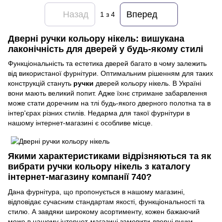
Назад
Вперед
1
з 4
Дверні ручки кольору нікель: вишукана
лаконічність для дверей у будь-якому стилі
Функціональність та естетика дверей багато в чому залежить
від використаної фурнітури. Оптимальним рішенням для таких
конструкцій стануть
ручки
дверей кольору нікель. В Україні
вони мають великий попит. Адже їхнє стримане забарвлення
може стати доречним на тлі будь-якого дверного полотна та в
інтер'єрах різних стилів. Недарма для такої фурнітури в
нашому інтернет-магазині є особливе місце.
Якими характеристиками відрізняються та як
вибрати ручки кольору нікель з каталогу
інтернет-магазину компанії 740?
Дана фурнітура, що пропонується в нашому магазині,
відповідає сучасним стандартам якості, функціональності та
стилю. А завдяки широкому асортименту, кожен бажаючий
може в нашому інтернет-магазині замовити дверні ручки