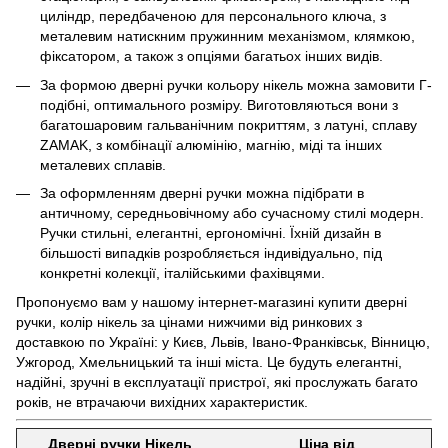
циліндр, передбаченою для персонального ключа, з
металевим натискним пружинним механізмом, клямкою,
фіксатором, а також з опціями багатьох інших видів.
За формою дверні ручки кольору нікель можна замовити Г-
подібні, оптимального розміру. Виготовляються вони з
багатошаровим гальванічним покриттям, з латуні, сплаву
ZAMAK, з комбінації алюмінію, магнію, міді та інших
металевих сплавів.
За оформленням дверні ручки можна підібрати в
античному, середньовічному або сучасному стилі модерн.
Ручки стильні, елегантні, ергономічні. Їхній дизайн в
більшості випадків розробляється індивідуально, під
конкретні колекції, італійськими фахівцями.
Пропонуємо вам у нашому інтернет-магазині купити дверні
ручки, колір нікель за цінами нижчими від ринкових з
доставкою по Україні: у Києв, Львів, Івано-Франківськ, Вінницю,
Ужгород, Хмельницький та інші міста. Це будуть елегантні,
надійні, зручні в експлуатації пристрої, які прослужать багато
років, не втрачаючи вихідних характеристик.
Дверні ручки Нікель
Ціна від