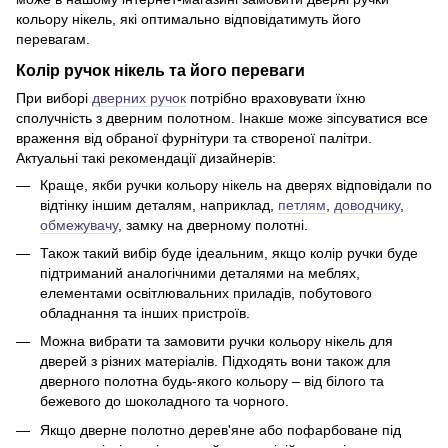
кольору нікель, які оптимально відповідатимуть його
перевагам.
Колір ручок нікель та його переваги
При виборі
дверних ручок
потрібно враховувати їхню
сполучність з дверним полотном. Інакше може зіпсуватися все
враження від обраної фурнітури та створеної палітри.
Актуальні такі рекомендації дизайнерів:
Краще, якби ручки кольору нікель на дверях відповідали по
відтінку іншим деталям, наприклад,
петлям
,
доводчику
,
обмежувачу
, замку на дверному полотні.
Також такий вибір буде ідеальним, якщо колір ручки буде
підтриманий аналогічними деталями на меблях,
елементами освітлювальних приладів, побутового
обладнання та інших пристроїв.
Можна вибрати та замовити ручки кольору нікель для
дверей з різних матеріалів. Підходять вони також для
дверного полотна будь-якого кольору – від білого та
бежевого до шоколадного та чорного.
Якщо дверне полотно дерев'яне або пофарбоване під