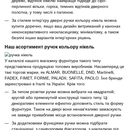
дерево, відтінок нікелю найкраще підійде до сіро-
перлинної вільхи, горіха, темних відтінків дверного
полотна, у тому числі з патиною.
За стилем інтер'єру дверні ручки кольору нікель можна
купити доречно, якщо ваш дизайн витриманий у канонах
неконсервативного неокласицизму, мінімалізму, а також
безлічі інших варіантів інтер'єрних рішень.
Наш асортимент ручок кольору нікель
У каталозі нашого магазину фурнітура такого типу
представлена продукцією топових виробників. Насамперед це
такі торгові марки, як ALMAR, BUONELLE, DND, Martinelli,
FADEX, FIMET, FORME, PALADII, SAFITA, PAOLO. Їхні бренди
зареєстровані в Італії та Україні. Крім того:
За типом розетки ручки можна вибрати на квадратній,
круглій або прямокутній конструкції такого типу. Ці
декоративні елементи ефектно доповнять стиль та форму
фурнітури. Також на двері вони ненав'язливо замаскують
не завжди привабливе місце встановлення дверної ручки.
За додатковими функціями ручки можна підібрати
стаціонарні, з санвузловим фіксатором, з накладкою під