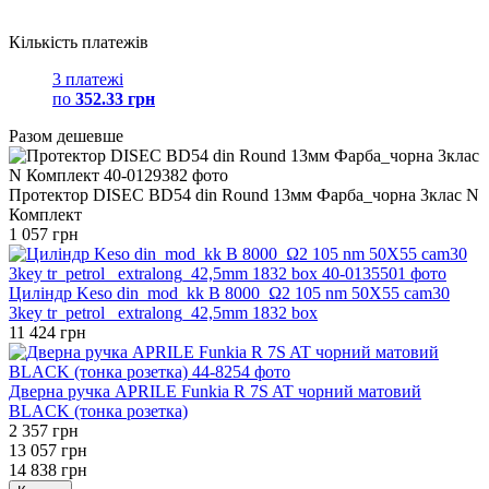
Кількість платежів
3 платежі
по
352.33 грн
Разом дешевше
Протектор DISEC BD54 din Round 13мм Фарба_чорна 3клас N
Комплект
1 057 грн
Циліндр Keso din_mod_kk B 8000_Ω2 105 nm 50X55 cam30
3key tr_petrol _extralong_42,5mm 1832 box
11 424 грн
Дверна ручка APRILE Funkia R 7S AT чорний матовий
BLACK (тонка розетка)
2 357 грн
13 057 грн
14 838 грн