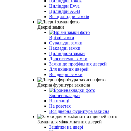
Циліндри Tokoz
Циліндри Evva
Циліндри AGB
Всі циліндри замків
Дверні замки
Врізні замки
Сувальдні замки
Накладні замки
Циліндрові замки
Двосистемні замки
Замки до профільних дверей
Для вхідних дверей
Всі дверні замки
Дверна фурнітура захисна
Броненакладки
На планці
На розетах
Вся дверна фурнітура захисна
Замки для міжкімнатних дверей
Защіпки на двері