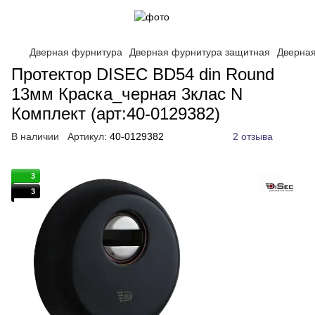
Дверная фурнитура
Дверная фурнитура защитная
Дверная
Протектор DISEC BD54 din Round
13мм Краска_черная 3клас N
Комплект (арт:40-0129382)
В наличии
Артикул:
40-0129382
2 отзыва
3
3