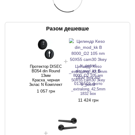
Разом дешевше
Протектор DISEC
Цилиндр Keso
BD54 din Round
din_mod_kk B
13мм
8000_Ω2 105 nm
Краска_черная
50X55 cam30 3key
3клас N Комплект
tr_petrol
_extralong_42,5mm
1 057 грн
1832 box
11 424 грн