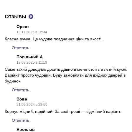
PDF
Отзывы
9
Орест
13.11.2025 в 12:34
Класна ручка. Це чудове поєднання ціни та якості.
Ответить
Попільний А
19.08.2025 в 11:13
Саме такий доводчик досить давно в мене стоїть в лєтній кухні.
Варіант просто чудовий. Буду замовляти для вхідних дверей в
будинок.
Ответить
Вова
21.09.2024 в 22:50
Корпус міцний, надійний. За свої гроші — відмінний варіант.
Ответить
Ярослав