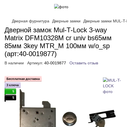
Дверная фурнитура
Дверные замки
Дверные замки MUL-T
Дверной замок Mul-T-Lock 3-way
Matrix DFM10328M cr univ bs65мм
85мм 3key MTR_M 100мм w/o_sp
(арт:40-0019877)
В наличии
Артикул:
40-0019877
Оставить отзыв
Бесплатная доставка
3 ключа
5
5