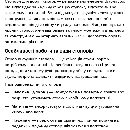
Стопори для воріт і хвірток — це важливий елемент фурнітури,
що відповідає за надійну фіксацію стулок у відкритому або
закритому положенні. Вони підвищують зручність експлуатації
конструкції, захищають від самовільного зачинення або
відкривання під дією вітру чи ухилу поверхні. Якщо ви шукаєте
якісний стопор, який відповідає за типом монтажу, матеріалом
та конструкцією — інтернет-магазин «740» допоможе обрати
оптимальне рішення.
Особливості роботи та види стопорів
Основна функція стопора — це фіксація стулки воріт у
потрібному положенні. Це особливо актуально за вітряної
погоди, при частому русі транспорту або у випадках, коли
стулку потрібно залишити відкритою на тривалий час.
Найпоширеніші типи стопорів:
Напольні (упорні)
— монтуються на поверхню ґрунту або
покриття, утримують стулку в крайньому положенні.
Магнітні
— використовують силу магніту для утримання
хвіртки або воріт.
Пружинні
— працюють автоматично: при натисканні на
педаль чи пружину стопор зчіплюється з полотном.