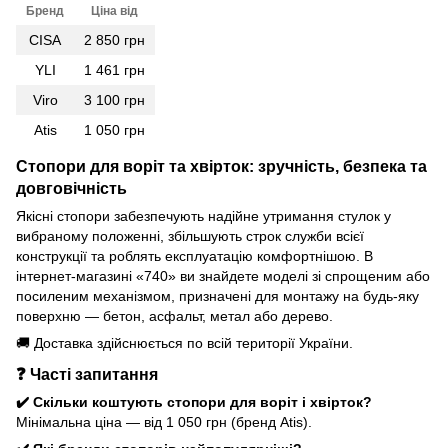
Бренд
Ціна від
CISA
2 850 грн
YLI
1 461 грн
Viro
3 100 грн
Atis
1 050 грн
Стопори для воріт та хвірток: зручність, безпека та
довговічність
Якісні стопори забезпечують надійне утримання стулок у
вибраному положенні, збільшують строк служби всієї
конструкції та роблять експлуатацію комфортнішою. В
інтернет-магазині «740» ви знайдете моделі зі спрощеним або
посиленим механізмом, призначені для монтажу на будь-яку
поверхню — бетон, асфальт, метал або дерево.
🚚 Доставка здійснюється по всій території України.
❓ Часті запитання
✔️ Скільки коштують стопори для воріт і хвірток?
Мінімальна ціна — від 1 050 грн (бренд Atis).