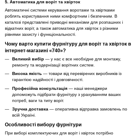
5. Автоматика для воріт та хвірток
Автоматичні системи керування воротами та хвіртками
роблять користування ними комфортним і безпечним. В
каталозі представлені приводні механізми для розпашних і
відкатних воріт, а також автоматика для хвірток з різними
рівнями захисту і функціональності.
Чому варто купити фурнітуру для воріт та хвірток в
інтернет-магазині «740»?
Великий вибір
— у нас є все необхідне для монтажу,
ремонту та модернізації ворітних систем.
Висока якість
— товари від перевірених виробників із
гарантією надійності і довговічності.
Професійна консультація
— наші менеджери
допоможуть підібрати фурнітуру з урахуванням ваших
потреб, ваги та типу воріт.
Зручна доставка
— оперативна відправка замовлень по
всій Україні.
Особливості вибору фурнітури
При виборі комплектуючих для воріт і хвірток потрібно