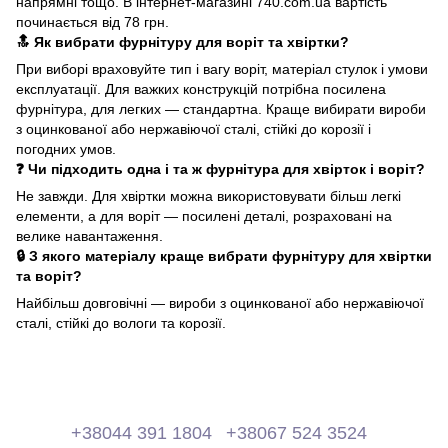
напрямні тощо. В інтернет-магазині 740.com.ua вартість
починається від 78 грн.
🔝 Як вибрати фурнітуру для воріт та хвіртки?
При виборі враховуйте тип і вагу воріт, матеріал стулок і умови
експлуатації. Для важких конструкцій потрібна посилена
фурнітура, для легких — стандартна. Краще вибирати вироби
з оцинкованої або нержавіючої сталі, стійкі до корозії і
погодних умов.
❓ Чи підходить одна і та ж фурнітура для хвірток і воріт?
Не завжди. Для хвіртки можна використовувати більш легкі
елементи, а для воріт — посилені деталі, розраховані на
велике навантаження.
🔒 З якого матеріалу краще вибрати фурнітуру для хвіртки
та воріт?
Найбільш довговічні — вироби з оцинкованої або нержавіючої
сталі, стійкі до вологи та корозії.
+38044 391 1804
+38067 524 3524