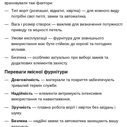
враховувати такі фактори:
Тип воріт (розпашні, відкатні, хвіртка) — для кожного виду
потрібні свої петлі, замки та автоматика.
Вага і розмір створок — важливі для визначення потужності
приводу та міцності петель.
Умови експлуатації — фурнітура для зовнішнього
використання має бути стійкою до корозії та погодних
впливів.
Безпека — особливо актуально при виборі замків та
додаткових елементів захисту.
Переваги якісної фурнітури
Довговічність
— матеріали та покриття забезпечують
тривалий термін служби.
Надійність
— елементи витримують інтенсивне
використання та навантаження.
Зручність
— плавна робота воріт і хвірток без заїдань і
шуму.
Безпека
— надійні замки та автоматика захищають вашу
власність.