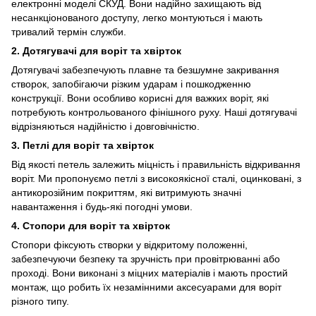
електронні моделі СКУД. Вони надійно захищають від
несанкціонованого доступу, легко монтуються і мають
тривалий термін служби.
2. Дотягувачі для воріт та хвірток
Дотягувачі забезпечують плавне та безшумне закривання
створок, запобігаючи різким ударам і пошкодженню
конструкції. Вони особливо корисні для важких воріт, які
потребують контрольованого фінішного руху. Наші дотягувачі
відрізняються надійністю і довговічністю.
3. Петлі для воріт та хвірток
Від якості петель залежить міцність і правильність відкривання
воріт. Ми пропонуємо петлі з високоякісної сталі, оцинковані, з
антикорозійним покриттям, які витримують значні
навантаження і будь-які погодні умови.
4. Стопори для воріт та хвірток
Стопори фіксують створки у відкритому положенні,
забезпечуючи безпеку та зручність при провітрюванні або
проході. Вони виконані з міцних матеріалів і мають простий
монтаж, що робить їх незамінними аксесуарами для воріт
різного типу.