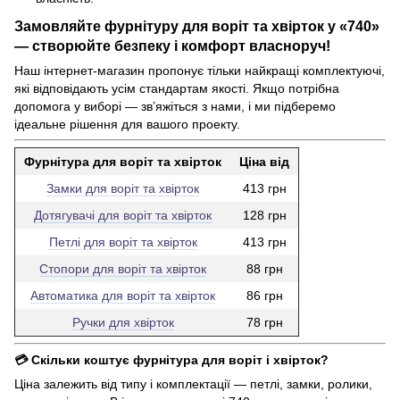
Замовляйте фурнітуру для воріт та хвірток у «740»
— створюйте безпеку і комфорт власноруч!
Наш інтернет-магазин пропонує тільки найкращі комплектуючі,
які відповідають усім стандартам якості. Якщо потрібна
допомога у виборі — зв’яжіться з нами, і ми підберемо
ідеальне рішення для вашого проекту.
Фурнітура для воріт та хвірток
Ціна від
Замки для воріт та хвірток
413 грн
Дотягувачі для воріт та хвірток
128 грн
Петлі для воріт та хвірток
413 грн
Стопори для воріт та хвірток
88 грн
Автоматика для воріт та хвірток
86 грн
Ручки для хвірток
78 грн
💳 Скільки коштує фурнітура для воріт і хвірток?
Ціна залежить від типу і комплектації — петлі, замки, ролики,