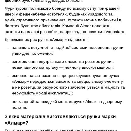
дверних ручок Almar відповідає їх якості.
Фурнітурою італійського бренду по всьому світу прикрашені
двері у фешенебельних готелях, будинках урядового та
адміністративного призначення, їх також можна побачити і в
багатих будинках обивателів. Компанії Almar належать
патенти на власні розробки, наприклад на розетки «Variostar».
До відмінних рис ручок «Алмар» відносять:
наявність потужної та надійної системи повернення ручки
у вихідне положення;
виготовлення внутрішнього елемента розеток ручки з
незвичайного матеріалу — нейлону високої міцності;
основне навантаження в процесі функціонування ручок
«Алмар» передається важелю та спеціальному елементу,
а не розетці, за рахунок чого і забезпечується її міцність та
нерухомість у ході експлуатації;
нескладний та швидкий монтаж ручок Almar на дверному
полотні.
З яких матеріалів виготовляються ручки марки
«Алмар»?
Ручки для дверей італійський виробник Almar виготовляє з