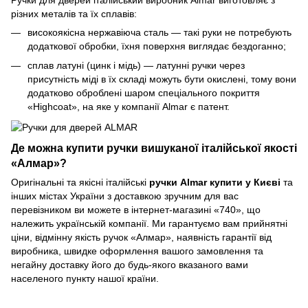
різних металів та їх сплавів:
високоякісна нержавіюча сталь — такі руки не потребують
додаткової обробки, їхня поверхня виглядає бездоганно;
сплав латуні (цинк і мідь) — латунні ручки через
присутність міді в їх складі можуть бути окислені, тому вони
додатково оброблені шаром спеціального покриття
«Highcoat», на яке у компанії Almar є патент.
Де можна купити ручки вишуканої італійської якості
«Алмар»?
Оригінальні та якісні італійські
ручки Almar купити у Києві
та
інших містах України з доставкою зручним для вас
перевізником ви можете в інтернет-магазині «740», що
належить українській компанії. Ми гарантуємо вам прийнятні
ціни, відмінну якість ручок «Алмар», наявність гарантії від
виробника, швидке оформлення вашого замовлення та
негайну доставку його до будь-якого вказаного вами
населеного пункту нашої країни.