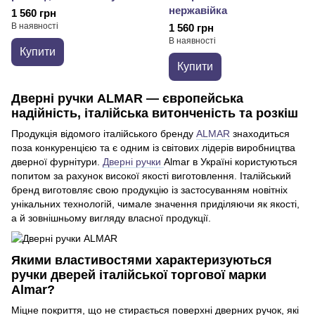
нержавійка
1 560 грн
В наявності
1 560 грн
В наявності
Купити
Купити
Дверні ручки ALMAR — європейська
надійність, італійська витонченість та розкіш
Продукція відомого італійського бренду
ALMAR
знаходиться
поза конкуренцією та є одним із світових лідерів виробництва
дверної фурнітури.
Дверні ручки
Almar в Україні користуються
попитом за рахунок високої якості виготовлення. Італійський
бренд виготовляє свою продукцію із застосуванням новітніх
унікальних технологій, чимале значення приділяючи як якості,
а й зовнішньому вигляду власної продукції.
Якими властивостями характеризуються
ручки дверей італійської торгової марки
Almar?
Міцне покриття, що не стирається поверхні дверних ручок, які