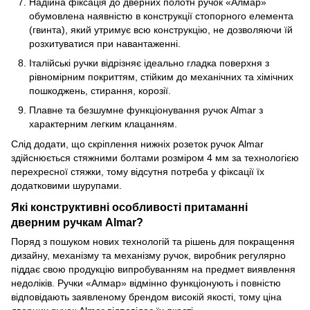
Надійна фіксація до дверних полотн ручок «Алмар»
обумовлена наявністю в конструкції стопорного елемента
(гвинта), який утримує всю конструкцію, не дозволяючи їй
розхитуватися при навантаженні.
Італійські ручки відрізняє ідеально гладка поверхня з
рівномірним покриттям, стійким до механічних та хімічних
пошкоджень, стирання, корозії.
Плавне та безшумне функціонування ручок Almar з
характерним легким клацанням.
Слід додати, що скріплення нижніх розеток ручок Almar
здійснюється стяжними болтами розміром 4 мм за технологією
перехресної стяжки, тому відсутня потреба у фіксації їх
додатковими шурупами.
Які конструктивні особливості притаманні
дверним ручкам Almar?
Поряд з пошуком нових технологій та рішень для покращення
дизайну, механізму та механізму ручок, виробник регулярно
піддає свою продукцію випробуванням на предмет виявлення
недоліків. Ручки «Алмар» відмінно функціонують і повністю
відповідають заявленому брендом високій якості, тому ціна