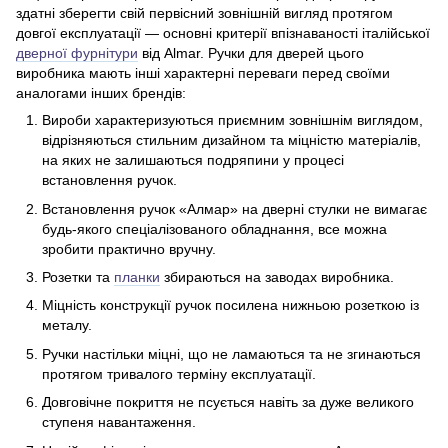
здатні зберегти свій первісний зовнішній вигляд протягом
довгої експлуатації — основні критерії впізнаваності італійської
дверної фурнітури
від Almar. Ручки для дверей цього
виробника мають інші характерні переваги перед своїми
аналогами інших брендів:
Вироби характеризуються приємним зовнішнім виглядом,
відрізняються стильним дизайном та міцністю матеріалів,
на яких не залишаються подряпини у процесі
встановлення ручок.
Встановлення ручок «Алмар» на дверні стулки не вимагає
будь-якого спеціалізованого обладнання, все можна
зробити практично вручну.
Розетки та
планки
збираються на заводах виробника.
Міцність конструкції ручок посилена нижньою розеткою із
металу.
Ручки настільки міцні, що не ламаються та не згинаються
протягом тривалого терміну експлуатації.
Довговічне покриття не псується навіть за дуже великого
ступеня навантаження.