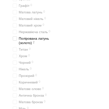
0
Графіт
0
Матова латунь
0
Матовий нікель
0
Матовий хром
0
Нержавіюча сталь
Полірована латунь
2
(золото)
0
Титан
0
Хром
0
Чорний
0
Нікель
0
Прозорий
0
Коричневий
0
Матове олово
0
Антична бронза
0
Матова бронза
0
Мідь