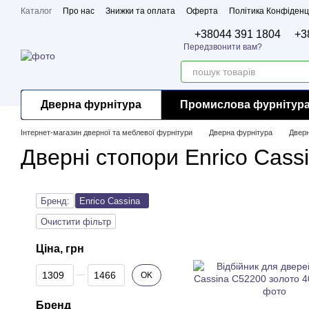
Перейти до основного контенту
Каталог
Про нас
Знижки та оплата
Оферта
Політика Конфіденц
Бренди
Сертифікати
+38044 391 1804
+3
Передзвонити вам?
Дверна фурнітура
Промислова фурнітур
Інтернет-магазин дверної та меблевої фурнітури
Дверна фурнітура
Дверн
Дверні стопори Enrico Cass
Бренд:
Enrico Cassina
Очистити фільтр
Ціна, грн
Від Ціна, грн
До Ціна, грн
OK
Бренд