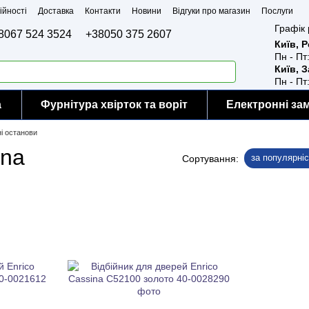
ійності
Доставка
Контакти
Новини
Відгуки про магазин
Послуги
Графік 
8067 524 3524
+38050 375 2607
Київ, 
Пн - Пт
Київ, 
Пн - Пт
а
Фурнітура хвірток та воріт
Електронні за
і останови
ina
за популярні
Сортування: