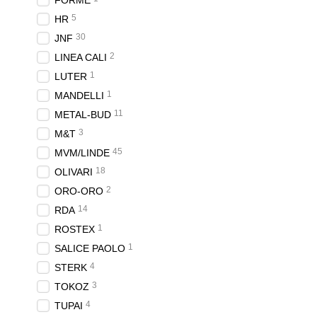
FORME
5
HR
30
JNF
2
LINEA CALI
1
LUTER
1
MANDELLI
11
METAL-BUD
3
M&T
45
MVM/LINDE
18
OLIVARI
2
ORO-ORO
14
RDA
1
ROSTEX
1
SALICE PAOLO
4
STERK
3
TOKOZ
4
TUPAI