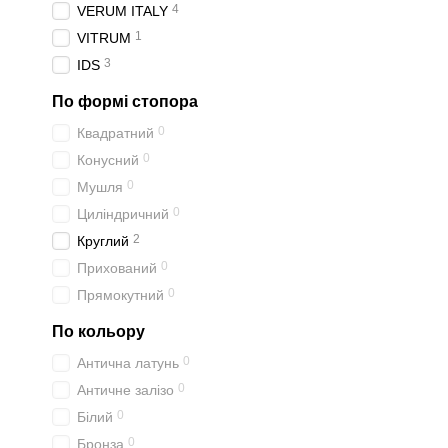
4
VERUM ITALY
1
VITRUM
3
IDS
По формі стопора
0
Квадратний
0
Конусний
0
Мушля
0
Циліндричний
2
Круглий
0
Прихований
0
Прямокутний
По кольору
0
Антична латунь
0
Античне залізо
0
Білий
0
Бронза