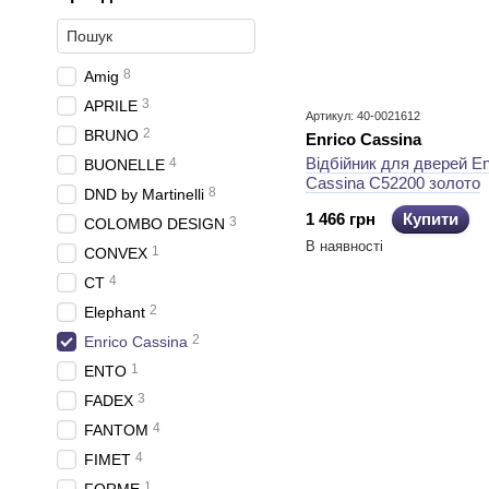
8
Amig
3
APRILE
Артикул: 40-0021612
2
BRUNO
Enrico Cassina
Відбійник для дверей En
4
BUONELLE
Cassina C52200 золото
8
DND by Martinelli
1 466 грн
Купити
3
COLOMBO DESIGN
В наявності
1
CONVEX
4
CT
2
Elephant
2
Enrico Cassina
1
ENTO
3
FADEX
4
FANTOM
4
FIMET
1