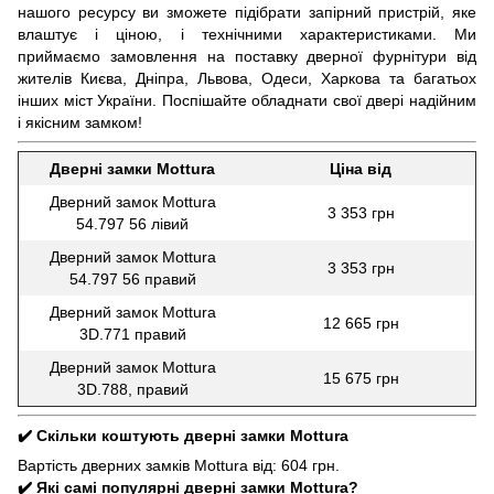
нашого ресурсу ви зможете підібрати запірний пристрій, яке
влаштує і ціною, і технічними характеристиками. Ми
приймаємо замовлення на поставку дверної фурнітури від
жителів Києва, Дніпра, Львова, Одеси, Харкова та багатьох
інших міст України. Поспішайте обладнати свої двері надійним
і якісним замком!
Дверні замки Mottura
Ціна від
Дверний замок ​Mottura
3 353 грн
54.797 56 лівий
Дверний замок ​Mottura
3 353 грн
54.797 56 правий
Дверний замок Mottura
12 665 грн
3D.771 правий
Дверний замок Mottura
15 675 грн
3D.788, правий
✔️ Скільки коштують дверні замки Mottura
Вартість дверних замків Mottura від: 604 грн.
✔️ Які самі популярні дверні замки Mottura?