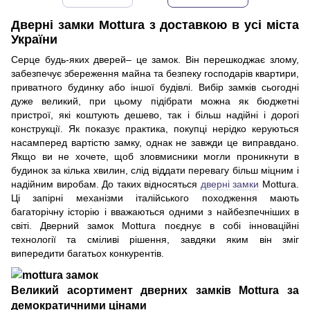
Дверні замки Mottura з доставкою в усі міста
України
Серце будь-яких дверей– це замок. Він перешкоджає злому,
забезпечує збереження майна та безпеку господарів квартири,
приватного будинку або іншої будівлі. Вибір замків сьогодні
дуже великий, при цьому підібрати можна як бюджетні
пристрої, які коштують дешево, так і більш надійні і дорогі
конструкції. Як показує практика, покупці нерідко керуються
насамперед вартістю замку, однак не завжди це виправдано.
Якщо ви не хочете, щоб зловмисники могли проникнути в
будинок за кілька хвилин, слід віддати перевагу більш міцним і
надійним виробам. До таких відносяться
дверні замки
Mottura.
Ці запірні механізми італійського походження мають
багаторічну історію і вважаються одними з найбезпечніших в
світі. Дверний замок Mottura поєднує в собі інноваційні
технології та сміливі рішення, завдяки яким він зміг
випередити багатьох конкурентів.
Великий асортимент дверних замків Mottura за
демократичними цінами