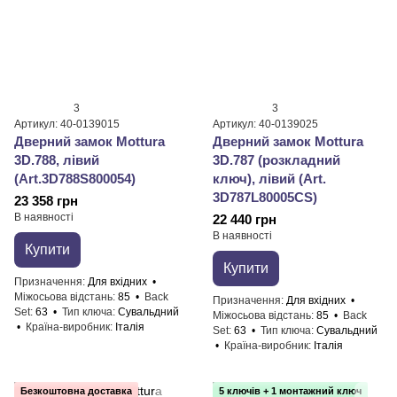
3
3
Артикул: 40-0139015
Артикул: 40-0139025
Дверний замок Mottura
Дверний замок Mottura
3D.788, лівий
3D.787 (розкладний
(Art.3D788S800054)
ключ), лівий (Art.
3D787L80005CS)
23 358 грн
В наявності
22 440 грн
В наявності
Купити
Купити
Призначення
Для вхідних
Міжосьова відстань
85
Back
Призначення
Для вхідних
Set
63
Тип ключа
Сувальдний
Міжосьова відстань
85
Back
Країна-виробник
Італія
Set
63
Тип ключа
Сувальдний
Країна-виробник
Італія
Безкоштовна доставка
5 ключів + 1 монтажний ключ