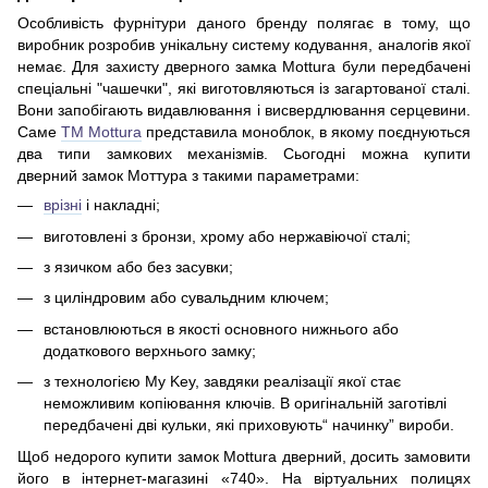
Особливість фурнітури даного бренду полягає в тому, що
виробник розробив унікальну систему кодування, аналогів якої
немає. Для захисту дверного замка Mottura були передбачені
спеціальні "чашечки", які виготовляються із загартованої сталі.
Вони запобігають видавлювання і висвердлювання серцевини.
Саме
ТМ Mottura
представила моноблок, в якому поєднуються
два типи замкових механізмів. Сьогодні можна купити
дверний замок Моттура з такими параметрами:
врізні
і накладні;
виготовлені з бронзи, хрому або нержавіючої сталі;
з язичком або без засувки;
з циліндровим або сувальдним ключем;
встановлюються в якості основного нижнього або
додаткового верхнього замку;
з технологією My Key, завдяки реалізації якої стає
неможливим копіювання ключів. В оригінальній заготівлі
передбачені дві кульки, які приховують“ начинку” вироби.
Щоб недорого купити замок Mottura дверний, досить замовити
його в інтернет-магазині «‎740»‎. На віртуальних полицях