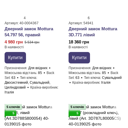
4
6
Артикул: 40-0004367
Артикул: 54941
Дверний замок ​Mottura
Дверний замок Mottura
54.797 56, правий
3D.771 лівий
4 980 грн
18 360 грн
5 534 грн
В наявності
В наявності
Купити
Купити
Призначення
Для вхідних
Призначення
Для вхідних
Міжосьова відстань
85
Back
Міжосьова відстань
85
Back
Set
63
Тип ключа
Set
63
Тип ключа
Сувальдний
Двосистемний, Сувальдний,
Країна-виробник
Італія
Циліндровий
Країна-виробник
Італія
5 ключів
5 ключів
5
5