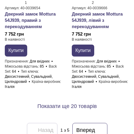
1
2
Артикул: 40-0039654
Артикул: 40-0039666
Дверний замок Mottura
Дверний замок Mottura
54J939, правий з
54J939, лівий з
перекодуванням
перекодуванням
7 752 грн
7 752 грн
В наявності
В наявності
Купити
Купити
Призначення
Для вхідних
Призначення
Для вхідних
Міжосьова відстань
85
Back
Міжосьова відстань
85
Back
Set
64
Тип ключа
Set
64
Тип ключа
Двосистемний, Сувальдний,
Двосистемний, Сувальдний,
Циліндровий
Країна-виробник
Циліндровий
Країна-виробник
Італія
Італія
Показати ще 20 товарів
Назад
Вперед
1
з 5