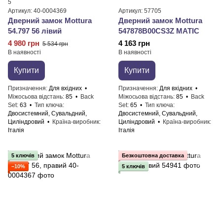
5
Артикул: 40-0004369
Артикул: 57705
Дверний замок ​Mottura
Дверний замок Mottura
54.797 56 лівий
547878B00CS3Z MATIC
4 980 грн
4 163 грн
5 534 грн
В наявності
В наявності
Купити
Купити
Призначення
Для вхідних
Призначення
Для вхідних
Міжосьова відстань
85
Back
Міжосьова відстань
85
Back
Set
63
Тип ключа
Set
65
Тип ключа
Двосистемний, Сувальдний,
Двосистемний, Сувальдний,
Циліндровий
Країна-виробник
Циліндровий
Країна-виробник
Італія
Італія
5 ключів
Безкоштовна доставка
−10%
5 ключів