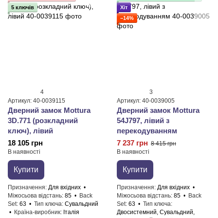
5 ключів
Хіт
−14%
4
3
Артикул: 40-0039115
Артикул: 40-0039005
Дверний замок Mottura
Дверний замок Mottura
3D.771 (розкладний
54J797, лівий з
ключ), лівий
перекодуванням
18 105 грн
7 237 грн
8 415 грн
В наявності
В наявності
Купити
Купити
Призначення
Для вхідних
Призначення
Для вхідних
Міжосьова відстань
85
Back
Міжосьова відстань
85
Back
Set
63
Тип ключа
Сувальдний
Set
63
Тип ключа
Країна-виробник
Італія
Двосистемний, Сувальдний,