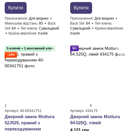
Купити
Купити
Призначення
Для вхідних
Призначення
Для вхідних
Міжосьова відстань
85
Back
Back Set
64
Тип ключа
Set
64
Тип ключа
Сувальдний
Сувальдний
Країна-виробник
Країна-виробник
Італія
Італія
5 ключів + 1 монтажний ключ
Хіт
−14%
1
4
Артикул: 40-00341751
Артикул: 434175
Дверний замок Mottura
Дверний замок Mottura
52J525, правий з
84.525Q, лівий
перекодуванням
4 121 грн