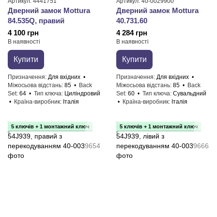
Артикул: 4441751
Артикул: 40-0029900
Дверний замок Mottura
Дверний замок Mottura
84.535Q, правий
40.731.60
4 100 грн
4 284 грн
В наявності
В наявності
Купити
Купити
Призначення
Для вхідних
Призначення
Для вхідних
Міжосьова відстань
85
Back
Міжосьова відстань
85
Back
Set
64
Тип ключа
Циліндровий
Set
60
Тип ключа
Сувальдний
Країна-виробник
Італія
Країна-виробник
Італія
5 ключів + 1 монтажний ключ
5 ключів + 1 монтажний ключ