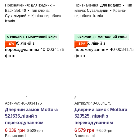
Призначення
Для вхідних
Призначення
Для вхідних
Тип
Back Set
40
Тип ключа
ключа
Сувальдний
Країна-
Сувальдний
Країна-виробник
виробник
Італія
Італія
5 ключів + 1 монтажний ключ
5 ключів + 1 монтажний ключ
−6%
−14%
1
5
Артикул: 40-0034176
Артикул: 40-0034175
Дверний замок Mottura
Дверний замок Mottura
52J535,лівий з
52J525, лівий з
перекодуванням
перекодуванням
6 136 грн
6 579 грн
6 528 грн
7 650 грн
В наявності
В наявності