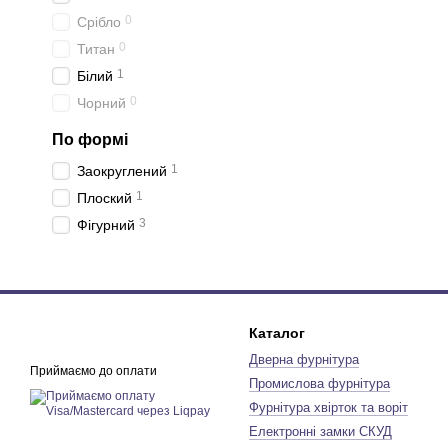
0
Срібло
0
Титан
1
Білий
0
Чорний
По формі
1
Заокруглений
1
Плоский
3
Фігурний
Каталог
Дверна фурнітура
Приймаємо до оплати
Промислова фурнітура
Фурнітура хвірток та воріт
Електронні замки СКУД