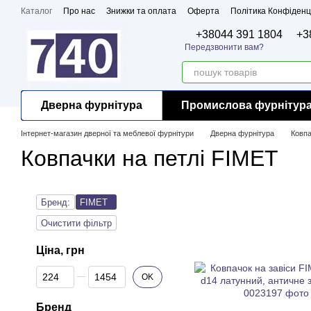
Перейти до основного контенту
Каталог
Про нас
Знижки та оплата
Оферта
Політика Конфіденц
Бренди
Сертифікати
+38044 391 1804
+3
Передзвонити вам?
Дверна фурнітура
Промислова фурнітур
Інтернет-магазин дверної та меблевої фурнітури
Дверна фурнітура
Ковпа
Ковпачки на петлі FIMET
Бренд:
FIMET
Очистити фільтр
Ціна, грн
Від Ціна, грн
До Ціна, грн
OK
Бренд