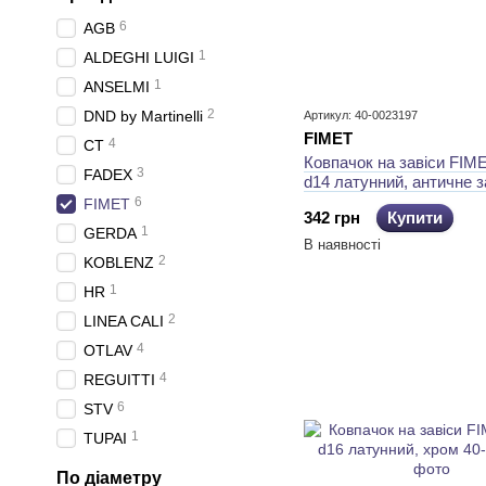
6
AGB
1
ALDEGHI LUIGI
1
ANSELMI
2
DND by Martinelli
Артикул: 40-0023197
FIMET
4
CT
Ковпачок на завіси FIM
3
FADEX
d14 латунний, античне з
6
FIMET
342 грн
Купити
1
GERDA
В наявності
2
KOBLENZ
1
HR
2
LINEA CALI
4
OTLAV
4
REGUITTI
6
STV
1
TUPAI
По діаметру