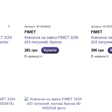
5
Артикул: 40-0039642
Артикул: 40-003
FIMET
FIMET
ET 3154
Ковпачок на завіси FIMET 3156
Ковпачок на
алізо
d14 латунний, бронза
d14 латунни
281 грн
Купити
306 грн
В наявності
В наявності