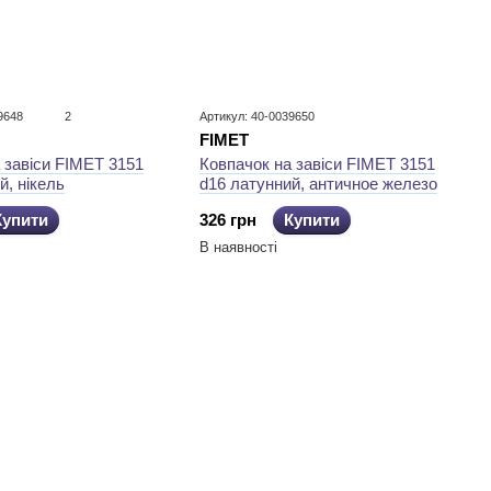
9648
2
Артикул: 40-0039650
FIMET
Ковпачок на завіси FIMET 3151
 завіси FIMET 3151
d16 латунний, античное железо
й, нікель
326 грн
Купити
Купити
В наявності