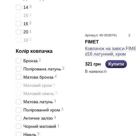
3
14
0
15
2
16
1
20
Артикул: 40-0039741
2
0
10
FIMET
Ковпачок на завіси FIM
Колір ковпачка
d16 латунний, хром
2
Бронза
321 грн
Купити
2
Полірована латунь
В наявності
4
Матова бронза
0
Матовий хром
0
Матовий нікель
3
Матова латунь
3
Полірований хром
4
Античне залізо
1
Чорний матовий
3
Нікель