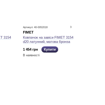
3
Артикул: 40-0052018
FIMET
Ковпачок на завіси FIMET 3154
ET 3154
d20 латунний, матова бронза
1 454 грн
Купити
В наявності