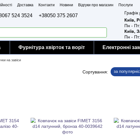
ійності
Доставка
Контакти
Новини
Відгуки про магазин
Послуги
Графік 
8067 524 3524
+38050 375 2607
Київ, 
Пн - Пт
Київ, 
Пн - Пт
а
Фурнітура хвірток та воріт
Електронні за
чки на завіси
за популярні
Сортування: