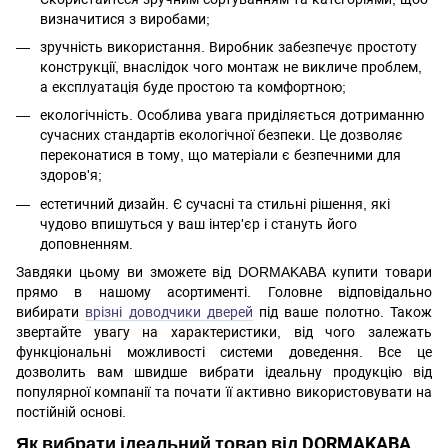
визначитися з виробами;
зручність використання. Виробник забезпечує простоту
конструкції, внаслідок чого монтаж не викличе проблем,
а експлуатація буде простою та комфортною;
екологічність. Особлива увага приділяється дотриманню
сучасних стандартів екологічної безпеки. Це дозволяє
переконатися в тому, що матеріали є безпечними для
здоров'я;
естетичний дизайн. Є сучасні та стильні рішення, які
чудово впишуться у ваш інтер'єр і стануть його
доповненням.
Завдяки цьому ви зможете від DORMAKABA купити товари
прямо в нашому асортименті. Головне відповідально
вибирати
врізні доводчики дверей
під ваше полотно. Також
звертайте увагу на характеристики, від чого залежать
функціональні можливості системи доведення. Все це
дозволить вам швидше вибрати ідеальну продукцію від
популярної компанії та почати її активно використовувати на
постійній основі.
Як вибрати ідеальний товар від DORMAKABA