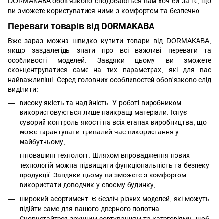
DORMAKABA обов'язково сподобаються вам хоч би за те, що
ви зможете користуватися ними з комфортом та безпечно.
Переваги товарів від DORMAKABA
Вже зараз можна швидко купити товари від DORMAKABA,
якщо заздалегідь знати про всі важливі переваги та
особливості моделей. Завдяки цьому ви зможете
сконцентруватися саме на тих параметрах, які для вас
найважливіші. Серед головних особливостей обов'язково слід
виділити:
високу якість та надійність. У роботі виробником
використовуються лише найкращі матеріали. Існує
суворий контроль якості на всіх етапах виробництва, що
може гарантувати тривалий час використання у
майбутньому;
інноваційні технології. Шляхом впровадження нових
технологій можна підвищити функціональність та безпеку
продукції. Завдяки цьому ви зможете з комфортом
використати доводчик у своєму будинку;
широкий асортимент. Є безліч різних моделей, які можуть
підійти саме для вашого дверного полотна.
Скористайтеся зручним сортуванням та категоріями, щоб