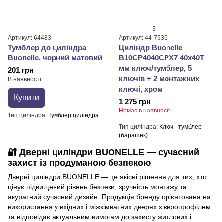
3
Артикул: 64483
Артикул: 44-7935
Тумблер до циліндра
Циліндр Buonellе
Buonelle, чорний матовий
B10CP4040CPX7 40x40T
мм ключ/тумблер, 5
201 грн
ключів + 2 монтажних
В наявності
ключі, xром
Купити
1 275 грн
Немає в наявності
Тип циліндра
Тумблер циліндра
Тип циліндра
Ключ - тумблер
(барашек)
🔐
Дверні циліндри BUONELLE — сучасний
захист із продуманою безпекою
Дверні циліндри BUONELLE — це якісні рішення для тих, хто
цінує підвищений рівень безпеки, зручність монтажу та
акуратний сучасний дизайн. Продукція бренду орієнтована на
використання у вхідних і міжкімнатних дверях з європрофілем
та відповідає актуальним вимогам до захисту житлових і