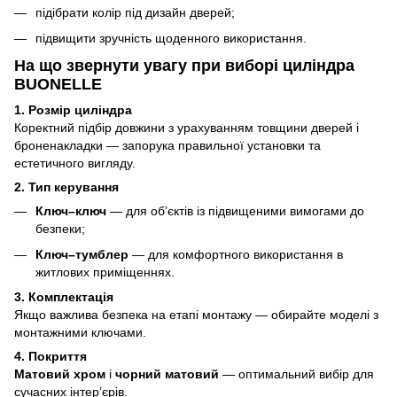
підібрати колір під дизайн дверей;
підвищити зручність щоденного використання.
На що звернути увагу при виборі циліндра
BUONELLE
1. Розмір циліндра
Коректний підбір довжини з урахуванням товщини дверей і
броненакладки — запорука правильної установки та
естетичного вигляду.
2. Тип керування
Ключ–ключ
— для об’єктів із підвищеними вимогами до
безпеки;
Ключ–тумблер
— для комфортного використання в
житлових приміщеннях.
3. Комплектація
Якщо важлива безпека на етапі монтажу — обирайте моделі з
монтажними ключами.
4. Покриття
Матовий хром
і
чорний матовий
— оптимальний вибір для
сучасних інтер’єрів.