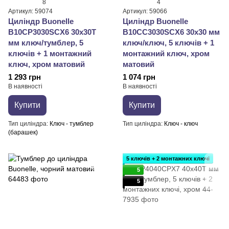
8
4
Артикул: 59074
Артикул: 59066
Циліндр Buonellе
Циліндр Buonellе
B10CP3030SCX6 30x30T
B10CC3030SCX6 30x30 мм
мм ключ/тумблер, 5
ключ/ключ, 5 ключів + 1
ключів + 1 монтажний
монтажний ключ, xром
ключ, xром матовий
матовий
1 293 грн
1 074 грн
В наявності
В наявності
Купити
Купити
Тип циліндра
Ключ - тумблер
Тип циліндра
Ключ - ключ
(барашек)
5 ключів + 2 монтажних ключі
5
5