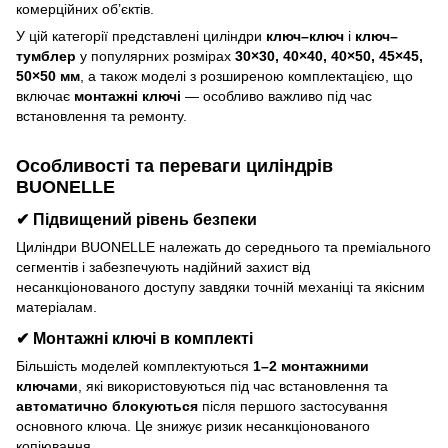
комерційних об’єктів.
У цій категорії представлені циліндри
ключ–ключ
і
ключ–
тумблер
у популярних розмірах
30×30, 40×40, 40×50, 45×45,
50×50 мм
, а також моделі з розширеною комплектацією, що
включає
монтажні ключі
— особливо важливо під час
встановлення та ремонту.
Особливості та переваги циліндрів
BUONELLE
✔ Підвищений рівень безпеки
Циліндри BUONELLE належать до середнього та преміального
сегментів і забезпечують надійний захист від
несанкціонованого доступу завдяки точній механіці та якісним
матеріалам.
✔ Монтажні ключі в комплекті
Більшість моделей комплектуються
1–2 монтажними
ключами
, які використовуються під час встановлення та
автоматично блокуються
після першого застосування
основного ключа. Це знижує ризик несанкціонованого
копіювання.