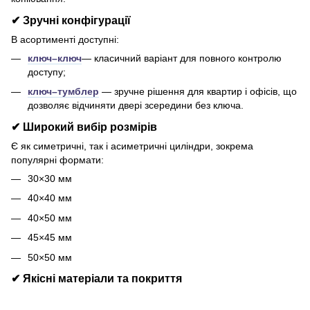
✔ Зручні конфігурації
В асортименті доступні:
ключ–ключ
— класичний варіант для повного контролю
доступу;
ключ–тумблер
— зручне рішення для квартир і офісів, що
дозволяє відчиняти двері зсередини без ключа.
✔ Широкий вибір розмірів
Є як симетричні, так і асиметричні циліндри, зокрема
популярні формати:
30×30 мм
40×40 мм
40×50 мм
45×45 мм
50×50 мм
✔ Якісні матеріали та покриття