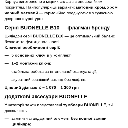
Корпус виготовлено з міцних сплавів із зносостійким
покриттям. Найпопулярніші варіанти:
матовий хром, хром,
чорний матовий
— гармонійно поєднуються з сучасною
дверною фурнітурою.
Серія BUONELLE B10 — флагман бренду
Циліндри серії
BUONELLE B10
— це оптимальний баланс
безпеки та функціональності.
Ключові особливості серії:
5 основних ключів
у комплекті;
1–2 монтажні ключі
;
стабільна робота за інтенсивної експлуатації;
акуратний зовнішній вигляд без люфтів.
Ціновий діапазон:
~
1 070 – 1 300 грн
Додаткові аксесуари BUONELLE
У категорії також представлені
тумблери BUONELLE
, які
дозволяють:
замінити стандартний елемент
без повної заміни
циліндра
;