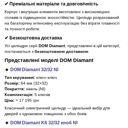
✔ Преміальні матеріали та довговічність
Корпус і внутрішні елементи виготовлені з високоміцних
сплавів із підвищеною зносостійкістю. Циліндр розрахований
на багаторічну інтенсивну експлуатацію без втрати плавності
та точності роботи.
✔ Безкоштовна доставка
Усі циліндри серії
DOM Diamant
, представлені в цій категорії,
постачаються з
безкоштовною доставкою
.
Представлені моделі DOM Diamant
🔹
DOM Diamant 32/32 NI
Тип керування:
ключ–ключ
Розмір:
64 мм (32×32)
Покриття:
нікель (NI)
Комплектація:
5 ключів
Ціна:
≈ 17 195 грн
Класичний симетричний циліндр — ідеальний вибір для
дверей з однаковою товщиною з обох боків.
🔹
DOM Diamant K6 32/32 кноб NI