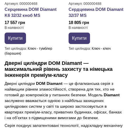
Артикул: 000000468
Артикул: 000000488
Серцевина DOM Diamant
Сердцевина DOM Diamant
K6 32/32 кноб MS
32/37 MS
17 557 грн
18 805 грн
В наявності
В наявності
Купити
Купити
Тип циліндра
Ключ - тумблер
Тип циліндра
Ключ - ключ
(барашек)
Дверні циліндри DOM Diamant —
максимальний рівень захисту та німецька
інженерія преміум-класу
Дверні циліндри
DOM Diamant
— це флагманська серія з
найвищим рівнем зламостійкості, створена для тих, хто не
готовий до компромісів у питаннях безпеки. Модель
Diamant
заслужено вважається однією з найбільш захищених
циліндрових систем у світі та широко застосовується в
квартирах преміум-класу, приватних будинках, офісах, банках
і на об’єктах з підвищеними вимогами до безпеки.
Серія поєднує запатентовані технології, надскладну механічну