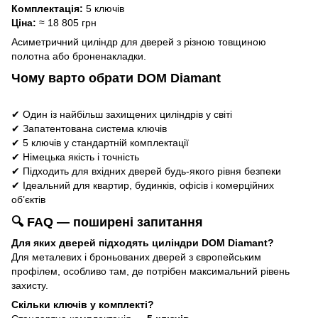
Комплектація:
5 ключів
Ціна:
≈ 18 805 грн
Асиметричний циліндр для дверей з різною товщиною
полотна або броненакладки.
Чому варто обрати DOM Diamant
✔ Один із найбільш захищених циліндрів у світі
✔ Запатентована система ключів
✔ 5 ключів у стандартній комплектації
✔ Німецька якість і точність
✔ Підходить для вхідних дверей будь-якого рівня безпеки
✔ Ідеальний для квартир, будинків, офісів і комерційних
об’єктів
🔍 FAQ — поширені запитання
Для яких дверей підходять циліндри DOM Diamant?
Для металевих і броньованих дверей з європейським
профілем, особливо там, де потрібен максимальний рівень
захисту.
Скільки ключів у комплекті?