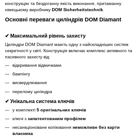
конструкцію та бездоганну якість виконання, притаманну
німецькому виробнику
DOM Sicherheitstechnik
.
Основні переваги циліндрів DOM Diamant
✔ Максимальний рівень захисту
Циліндри DOM Diamant мають одну з найскладніших систем
секретності у світі. Конструкція включає комплекс активного та
пасивного захисту від:
відкривання відмичками
бампінгу
висвердлювання
перелому циліндра
✔ Унікальна система ключів
у комплекті
5 оригінальних ключів
ключі з
запатентованим профілем
несанкціоноване копіювання
неможливе без карти
власника