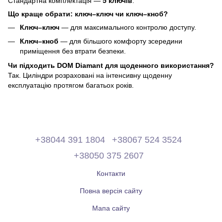
Стандартна комплектація —
5 ключів
.
Що краще обрати: ключ–ключ чи ключ–кноб?
Ключ–ключ
— для максимального контролю доступу.
Ключ–кноб
— для більшого комфорту зсередини
приміщення без втрати безпеки.
Чи підходить DOM Diamant для щоденного використання?
Так. Циліндри розраховані на інтенсивну щоденну
експлуатацію протягом багатьох років.
+38044 391 1804
+38067 524 3524
+38050 375 2607
Контакти
Повна версія сайту
Мапа сайту