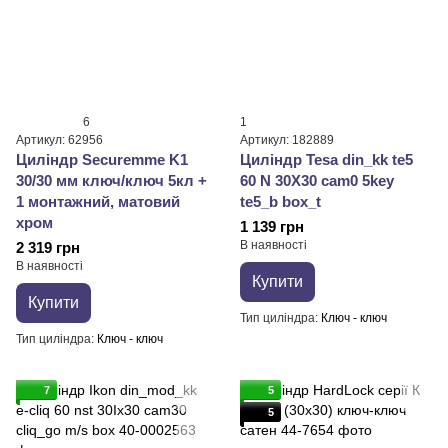
6
1
Артикул: 62956
Артикул: 182889
Циліндр Securemme K1
Циліндр Tesa din_kk te5
30/30 мм ключ/ключ 5кл +
60 N 30X30 cam0 5key
1 монтажний, матовий
te5_b box_t
хром
1 139 грн
В наявності
2 319 грн
В наявності
Купити
Купити
Тип циліндра
Ключ - ключ
Тип циліндра
Ключ - ключ
7
5
5