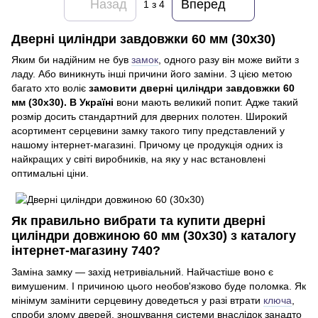
Назад
Вперед
1
з 4
Дверні циліндри завдовжки 60 мм (30х30)
Яким би надійним не був
замок
, одного разу він може вийти з
ладу. Або виникнуть інші причини його заміни. З цією метою
багато хто воліє
замовити дверні циліндри завдовжки 60
мм (30х30). В Україні
вони мають великий попит. Адже такий
розмір досить стандартний для дверних полотен. Широкий
асортимент серцевини замку такого типу представлений у
нашому інтернет-магазині. Причому це продукція одних із
найкращих у світі виробників, на яку у нас встановлені
оптимальні ціни.
Як правильно вибрати та купити дверні
циліндри довжиною 60 мм (30x30) з каталогу
інтернет-магазину 740?
Заміна замку — захід нетривіальний. Найчастіше воно є
вимушеним. І причиною цього необов'язково буде поломка. Як
мінімум замінити серцевину доведеться у разі втрати
ключа
,
спроби злому дверей, зношування системи внаслідок занадто