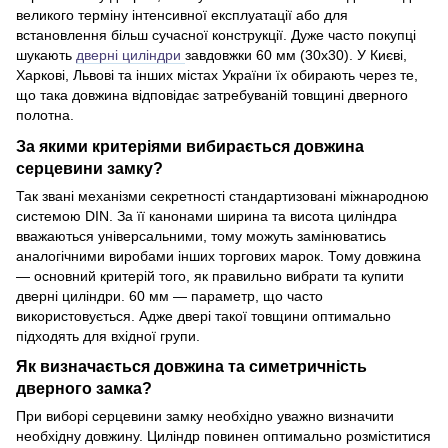
великого терміну інтенсивної експлуатації або для
встановлення більш сучасної конструкції. Дуже часто покупці
шукають
дверні циліндри
завдовжки 60 мм (30х30). У Києві,
Харкові, Львові та інших містах України їх обирають через те,
що така довжина відповідає затребуваній товщині дверного
полотна.
За якими критеріями вибирається довжина
серцевини замку?
Так звані механізми секретності стандартизовані міжнародною
системою DIN. За її канонами ширина та висота циліндра
вважаються універсальними, тому можуть замінюватись
аналогічними виробами інших торгових марок. Тому довжина
— основний критерій того, як правильно вибрати та купити
дверні циліндри. 60 мм — параметр, що часто
використовується. Адже двері такої товщини оптимально
підходять для вхідної групи.
Як визначається довжина та симетричність
дверного замка?
При виборі серцевини замку необхідно уважно визначити
необхідну довжину. Циліндр повинен оптимально розміститися