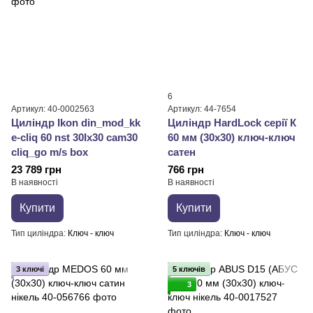
6
Артикул: 40-0002563
Артикул: 44-7654
Циліндр Ikon din_mod_kk
Циліндр HardLock серії К
e-cliq 60 nst 30Ix30 cam30
60 мм (30x30) ключ-ключ
cliq_go m/s box
сатен
23 789 грн
766 грн
В наявності
В наявності
Купити
Купити
Тип циліндра
Ключ - ключ
Тип циліндра
Ключ - ключ
3 ключі
5 ключів
3