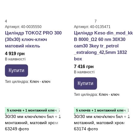
4
7
Артикул: 40-0035550
Артикул: 40-0135471
Циліндр TOKOZ PRO 300
Циліндр Keso din_mod_kk
(30x30) ключ-ключ
B 8000_Ω2 60 nm 30X30
матовий нікель
cam30 3key tr_petrol
_extralong_42,5mm 1832
4 919 грн
box
В наявності
7 416 грн
Купити
В наявності
Тип циліндра
Ключ - ключ
Купити
Тип циліндра
Ключ - ключ
5 ключів + 1 монтажний ключ
5 ключів + 1 монтажний ключ