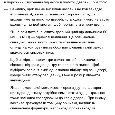
в порожнині, виконаній під нього в полотні дверей. Крім того:
Важливо, щоб він не виступав назовні і не був занадто
втоплений. Адже якщо зовнішня сторона циліндра
виходитиме за полотно дверей, то злодієві нічого не варто
вхопитися за цей виступ, щоб проникнути в приміщення.
Якщо вам потрібно купити дверний циліндр довжиною 60
мм, (30x30) — однакові величини. Це оптимальне
співвідношення внутрішньої та зовнішньої частини. З
огляду на конгруентність обох вимірювань такий замок
вважається симетричним.
Щоб виміряти параметри замка, потрібно визначити
відстань від краю до центру кріпильного гвинта. Щоб
підібрати варіант, який однозначно підійде під ваші двері,
краще зняти стару серцевину, і вже її розмір вважати
відповідним.
Якщо немає такої можливості через відсутність старого
циліндра, довжину потрібно вимірювати від центральної
точки замкової свердловини до краю дверей. При цьому
важливо враховувати товщину обшивки, наявність
спеціальної фурнітури, наприклад броненакладки.