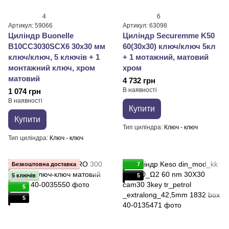
4
6
Артикул: 59066
Артикул: 63098
Циліндр Buonellе
Циліндр Securemme K50
B10CC3030SCX6 30x30 мм
60(30х30) ключ/ключ 5кл
ключ/ключ, 5 ключів + 1
+ 1 мотажний, матовий
монтажний ключ, xром
хром
матовий
4 732 грн
В наявності
1 074 грн
В наявності
Купити
Купити
Тип циліндра
Ключ - ключ
Тип циліндра
Ключ - ключ
Безкоштовна доставка
7
5 ключів
5
5
5