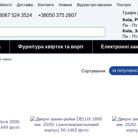
ійності
Доставка
Контакти
Новини
Відгуки про магазин
Послуги
Графік 
8067 524 3524
+38050 375 2607
Київ, 
Пн - Пт
Київ, 
Пн - Пт
а
Фурнітура хвірток та воріт
Електронні за
і замки
за популярні
Сортування: