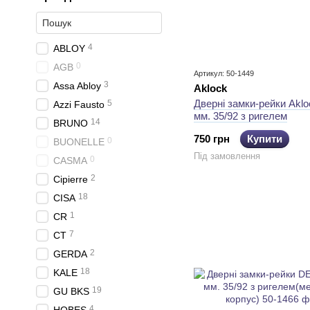
4
ABLOY
0
AGB
Артикул: 50-1449
3
Assa Abloy
Aklock
Дверні замки-рейки Aklo
5
Azzi Fausto
мм. 35/92 з ригелем
14
BRUNO
750 грн
Купити
0
BUONELLE
Під замовлення
0
CASMA
2
Cipierre
18
CISA
1
CR
7
CT
2
GERDA
18
KALE
19
GU BKS
4