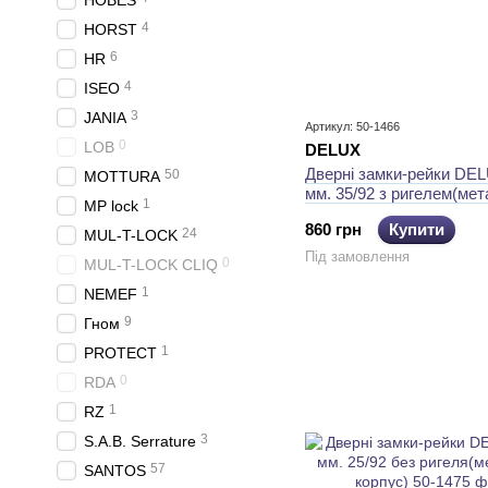
HOBES
4
HORST
6
HR
4
ISEO
3
JANIA
Артикул: 50-1466
0
LOB
DELUХ
Дверні замки-рейки DE
50
MOTTURA
мм. 35/92 з ригелем(ме
1
MP lock
корпус)
860 грн
Купити
24
MUL-T-LOCK
Під замовлення
0
MUL-T-LOCK CLIQ
1
NEMEF
9
Гном
1
PROTECT
0
RDA
1
RZ
3
S.A.B. Serrature
57
SANTOS