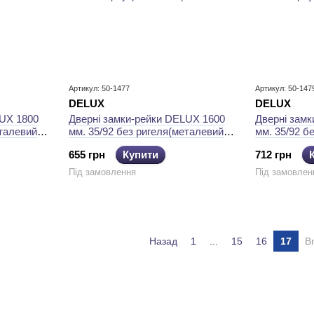
Артикул: 50-1477
Артикул: 50-147
DELUХ
DELUХ
LUХ 1800
Дверні замки-рейки DELUХ 1600
Дверні зам
еталевий
мм. 35/92 без ригеля(металевий
мм. 35/92 б
корпус)
корпус)
655 грн
Купити
712 грн
Під замовлення
Під замовлен
Назад
1
...
15
16
17
В