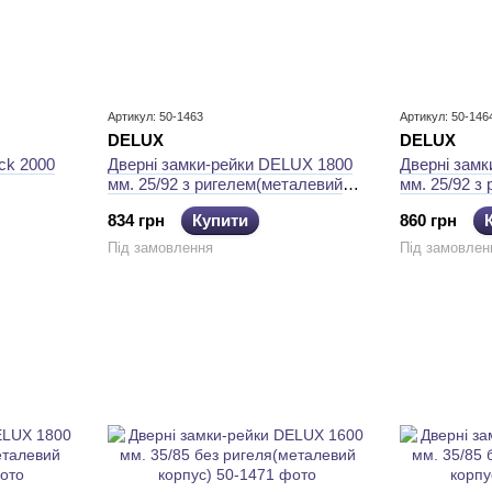
Артикул: 50-1463
Артикул: 50-146
DELUХ
DELUХ
ck 2000
Дверні замки-рейки DELUХ 1800
Дверні зам
мм. 25/92 з ригелем(металевий
мм. 25/92 з
корпус)
корпус)
834 грн
Купити
860 грн
Під замовлення
Під замовлен