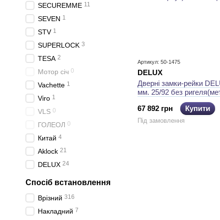
11
SECUREMME
1
SEVEN
1
STV
3
SUPERLOCK
2
TESA
Артикул: 50-1475
0
Мотор січ
DELUХ
Дверні замки-рейки DE
1
Vachette
мм. 25/92 без ригеля(м
1
Viro
корпус)
67 892 грн
Купити
0
VLS
Під замовлення
0
ГОЛЕОЛ
4
Китай
21
Aklock
24
DELUХ
Спосіб встановлення
316
Врізний
7
Накладний