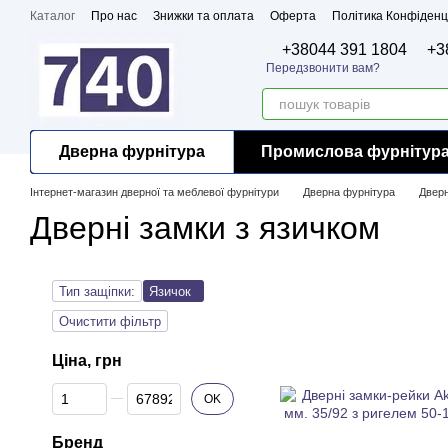
Перейти до основного контенту
Каталог
Про нас
Знижки та оплата
Оферта
Політика Конфіденц
Бренди
Сертифікати
+38044 391 1804
+3
Передзвонити вам?
Дверна фурнітура
Промислова фурнітур
Інтернет-магазин дверної та меблевої фурнітури
Дверна фурнітура
Дверн
Дверні замки з язичком
Тип защіпки:
Язичок
Очистити фільтр
Ціна, грн
Від Ціна, грн
До Ціна, грн
OK
Бренд