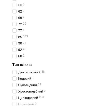
0
60
3
62
2
69
29
72
6
77
163
85
24
90
45
92
2
68
Тип ключа
38
Двосистемний
1
Кодовий
69
Сувальдний
2
Хрестоподібний
206
Циліндровий
0
Помповий