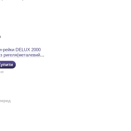
9
ки-рейки DELUХ 2000
ез ригеля(металевий
Купити
ня
перед