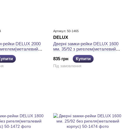
4
Артикул: 50-1465
DELUХ
ки-рейки DELUХ 2000
Дверні замки-рейки DELUХ 1600
 ригелем(металевий
мм. 35/92 з ригелем(металевий
корпус)
Купити
835 грн
Купити
ня
Під замовлення