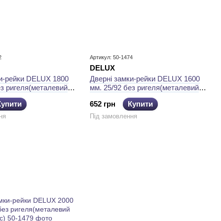
2
Артикул: 50-1474
DELUХ
ки-рейки DELUХ 1800
Дверні замки-рейки DELUХ 1600
ез ригеля(металевий
мм. 25/92 без ригеля(металевий
корпус)
Купити
652 грн
Купити
ня
Під замовлення