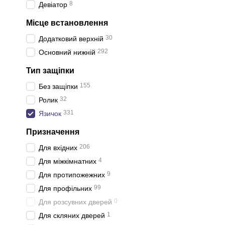
8
Девіатор
Місце встановлення
30
Додатковий верхній
292
Основний нижній
Тип защіпки
155
Без защіпки
32
Ролик
331
Язичок
Призначення
206
Для вхідних
4
Для міжкімнатних
9
Для протипожежних
99
Для профільних
0
Для розсувних дверей
1
Для скляних дверей